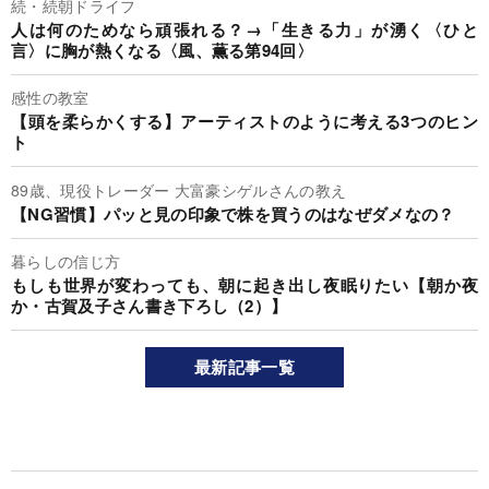
続・続朝ドライフ
人は何のためなら頑張れる？→「生きる力」が湧く〈ひと
言〉に胸が熱くなる〈風、薫る第94回〉
感性の教室
【頭を柔らかくする】アーティストのように考える3つのヒン
ト
89歳、現役トレーダー 大富豪シゲルさんの教え
【NG習慣】パッと見の印象で株を買うのはなぜダメなの？
暮らしの信じ方
もしも世界が変わっても、朝に起き出し夜眠りたい【朝か夜
か・古賀及子さん書き下ろし（2）】
最新記事一覧