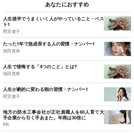
あなたにおすすめ
人生後半でうまくいく人がやっていること・ベス
ト1
照宮遼子
たった1年で急成長する人の習慣・ナンバー1
池田貴将
人生で後悔する「4つのこと」とは?
池田貴将
人生が劇的に変わる朝の習慣・ナンバー1
照宮遼子
地方の防水工事会社が正社員職人を60人育て大
手企業から引く手あまた。年商は30倍に
PR