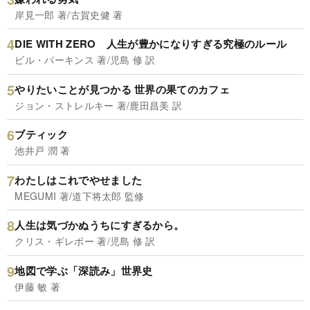
岸見一郎 著/古賀史健 著
DIE WITH ZERO 人生が豊かになりすぎる究極のルール
ビル・パーキンス 著/児島 修 訳
やりたいことが見つかる 世界の果てのカフェ
ジョン・ストレルキー 著/鹿田昌美 訳
ブティック
池井戸 潤 著
わたしはこれでやせました
MEGUMI 著/道下将太郎 監修
人生は気づかぬうちにすぎるから。
クリス・ギレボー 著/児島 修 訳
地図で学ぶ「深読み」世界史
伊藤 敏 著