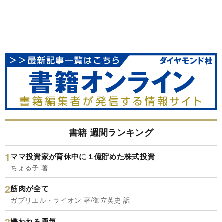
書籍 週間ランキング
ママ投資家が育休中に１億貯めた株式投資
ちょる子 著
筋肉が全て
ガブリエル・ライオン 著/御立英史 訳
嫌われる勇気