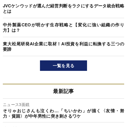
JVCケンウッドが選んだ経営判断をラクにするデータ統合戦略
とは
中外製薬CEOが明かす生存戦略と【変化に強い組織の作り
方】は？
東大松尾研発AI企業に取材！AI投資を利益に転換する三つの
要諦
一覧を見る
最新記事
ニュース3面鏡
そりゃおじさんも泣くわ…「ちいかわ」が描く〈友情・努
力・貧困〉が中年男性に突き刺さるワケ