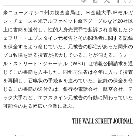
米ニューメキシコ州の捜査当局は、米金融大手JPモルガ
ン・チェースや米アルファベット傘下グーグルなど20社以
上に書簡を送付し、性的人身売買罪で起訴され自殺したジ
ェフリー・エプスタイン元被告とその関係者に関する記録
を保全するよう命じていた。元被告の邸宅があった同州の
ゾロ牧場を巡る捜査が拡大していることが伺える。ウォー
ル・ストリート・ジャーナル（WSJ）は情報公開請求を通
じてこの書簡を入手した。同州司法省は今年に入って捜査
を再開し、召喚状の手続きを進めていた。記録の保全を命
じるこの書簡の送付先は、銀行や電話会社、航空会社、テ
ック大手など、エプスタイン元被告の行動に関わっていた
可能性のある幅広い企業に及ぶ。