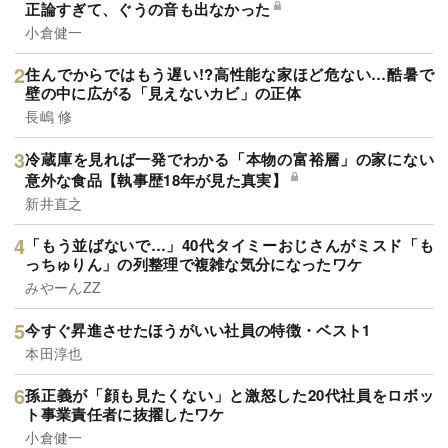
正論すぎて、ぐうの音も出なかった
小倉健一
住んでからではもう遅い!?高性能な家ほど危ない…酷暑で
壁の中に広がる「見えないカビ」の正体
長嶋 修
冷蔵庫を見れば一発でわかる「本物の富裕層」の家にない
意外な食品【執事歴18年が見た真実】
新井直之
「もう並ばないで…」40代タイミーおじさんがミスド「も
っちゅりん」の列整理で複雑な気分になったワケ
みやーんZZ
今すぐ昇進させたほうがいい社員の特徴・ベスト1
本田淳也
孫正義が「顔も見たくない」と激怒した20代社員をロボッ
ト事業責任者に抜擢したワケ
小倉健一