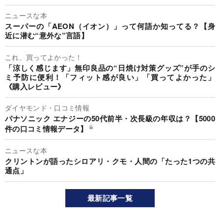
ニュースな本
スーパーの「AEON（イオン）」って何語か知ってる？【身
近に潜む“意外な”言語】
これ、買ってよかった！
「涼しく感じます」無印良品の“日焼け対策グッズ”が手のシ
ミ予防に便利！「フィット感が良い」「買ってよかった」
《購入レビュー》
ダイヤモンド・口コミ情報
パナソニック エナジーの50代前半・次長級の年収は？【5000
件の口コミ情報データ】
ニュースな本
クリントンが語ったシロアリ・クモ・人間の「たった1つの共
通点」
最新記事一覧