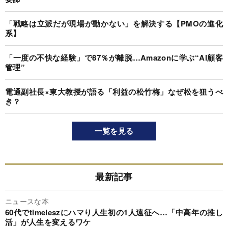
「戦略は立派だが現場が動かない」を解決する【PMOの進化
系】
「一度の不快な経験」で87％が離脱…Amazonに学ぶ“AI顧客
管理”
電通副社長×東大教授が語る「利益の松竹梅」なぜ松を狙うべ
き？
一覧を見る
最新記事
ニュースな本
60代でtimeleszにハマり人生初の1人遠征へ…「中高年の推し
活」が人生を変えるワケ