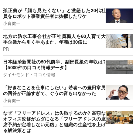
孫正義が「顔も見たくない」と激怒した20代社
員をロボット事業責任者に抜擢したワケ
小倉健一
地方の防水工事会社が正社員職人を60人育て大
手企業から引く手あまた。年商は30倍に
PR
日本経済新聞社の50代前半、副部長級の年収は?
【5000件の口コミ情報データ】
ダイヤモンド・口コミ情報
「好きなことを仕事にしたい」若者への豊田章男
の回答が正論すぎて、ぐうの音も出なかった
小倉健一
なぜ「フリーアドレス」は失敗するのか? 高額な
オフィス改修がムダになる「フリーアドレスの座
席予約が定着しない元凶」と組織の生産性を上げ
る解決策とは