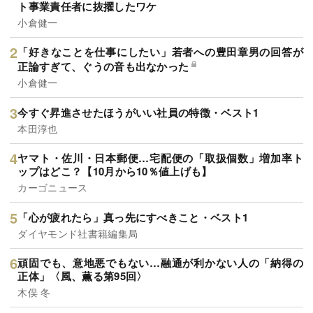
ト事業責任者に抜擢したワケ
小倉健一
「好きなことを仕事にしたい」若者への豊田章男の回答が
正論すぎて、ぐうの音も出なかった
小倉健一
今すぐ昇進させたほうがいい社員の特徴・ベスト1
本田淳也
ヤマト・佐川・日本郵便…宅配便の「取扱個数」増加率ト
ップはどこ？【10月から10％値上げも】
カーゴニュース
「心が疲れたら」真っ先にすべきこと・ベスト1
ダイヤモンド社書籍編集局
頑固でも、意地悪でもない…融通が利かない人の「納得の
正体」〈風、薫る第95回〉
木俣 冬