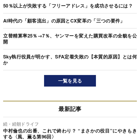
50％以上が失敗する「フリーアドレス」を成功させるには？
AI時代の「顧客流出」の原因とCX変革の「三つの要件」
立替精算率25％→7％、ヤンマーを変えた購買改革の全貌を公
開
Sky執行役員が明かす、SFA定着失敗の【本質的原因】とは何
か
一覧を見る
最新記事
続・続朝ドライフ
中村倫也の出番、これで終わり？ “まさかの役目”にやきもき
する〈風、薫る第96回〉