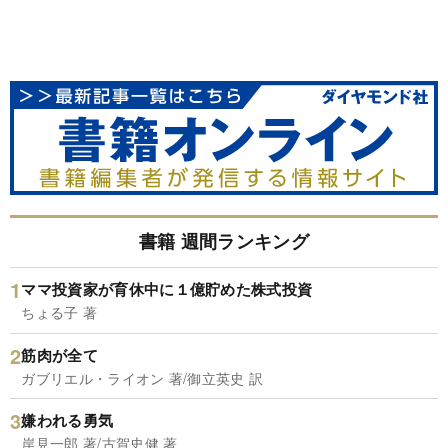
書籍 週間ランキング
ママ投資家が育休中に１億貯めた株式投資
ちょる子 著
筋肉が全て
ガブリエル・ライオン 著/御立英史 訳
嫌われる勇気
岸見一郎 著/古賀史健 著