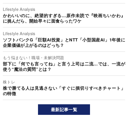
Lifestyle Analysis
かわいいのに、絶望的すぎる…原作未読で『映画ちいかわ』
に挑んだら、開始早々に面食らったワケ
Lifestyle Analysis
ソフトバンクG「巨額AI投資」とNTT「小型国産AI」1年後に
企業価値が上がるのはどっち？
もう悩まない！職場・未解決問題
部下に「何でも言ってね」と言う上司は二流…では、一流が
使う“魔法の質問”とは？
株トレ
株で勝てる人は見逃さない「すぐに損切りすべきチャート」
の特徴
最新記事一覧