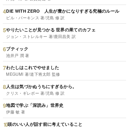
DIE WITH ZERO 人生が豊かになりすぎる究極のルール
ビル・パーキンス 著/児島 修 訳
やりたいことが見つかる 世界の果てのカフェ
ジョン・ストレルキー 著/鹿田昌美 訳
ブティック
池井戸 潤 著
わたしはこれでやせました
MEGUMI 著/道下将太郎 監修
人生は気づかぬうちにすぎるから。
クリス・ギレボー 著/児島 修 訳
地図で学ぶ「深読み」世界史
伊藤 敏 著
頭のいい人が話す前に考えていること