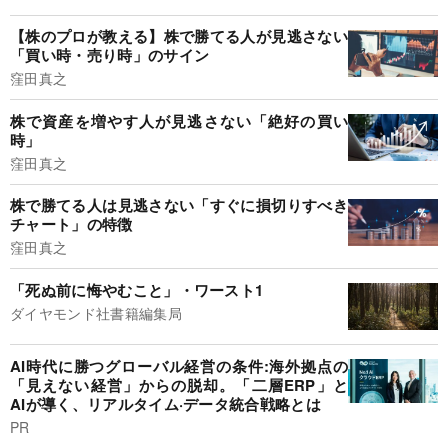
【株のプロが教える】株で勝てる人が見逃さない
「買い時・売り時」のサイン
窪田真之
株で資産を増やす人が見逃さない「絶好の買い
時」
窪田真之
株で勝てる人は見逃さない「すぐに損切りすべき
チャート」の特徴
窪田真之
「死ぬ前に悔やむこと」・ワースト1
ダイヤモンド社書籍編集局
AI時代に勝つグローバル経営の条件:海外拠点の
「見えない経営」からの脱却。「二層ERP」と
AIが導く、リアルタイム·データ統合戦略とは
PR