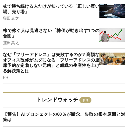
株で勝ち続ける人だけが知っている「正しい買い
場、売り場」
窪田真之
株で稼ぐ人は見逃さない「株価が動き出す1つの
合図」
窪田真之
なぜ「フリーアドレス」は失敗するのか? 高額な
オフィス改修がムダになる「フリーアドレスの座
席予約が定着しない元凶」と組織の生産性を上げ
る解決策とは
PR
トレンドウォッチ
【警告】AIプロジェクトの60％が断念、失敗の根本原因と対
策は