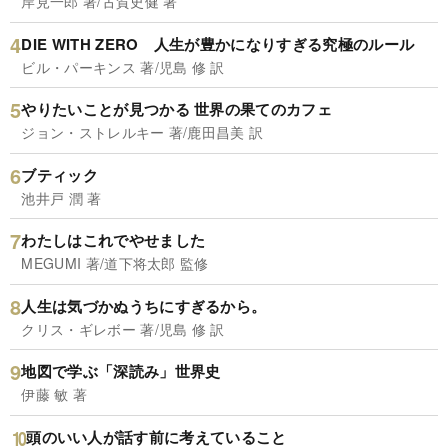
岸見一郎 著/古賀史健 著
DIE WITH ZERO 人生が豊かになりすぎる究極のルール
ビル・パーキンス 著/児島 修 訳
やりたいことが見つかる 世界の果てのカフェ
ジョン・ストレルキー 著/鹿田昌美 訳
ブティック
池井戸 潤 著
わたしはこれでやせました
MEGUMI 著/道下将太郎 監修
人生は気づかぬうちにすぎるから。
クリス・ギレボー 著/児島 修 訳
地図で学ぶ「深読み」世界史
伊藤 敏 著
頭のいい人が話す前に考えていること