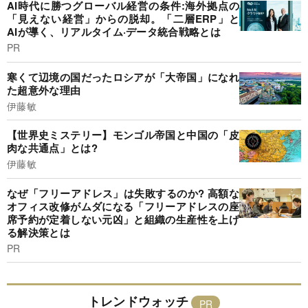
AI時代に勝つグローバル経営の条件:海外拠点の
「見えない経営」からの脱却。「二層ERP」と
AIが導く、リアルタイム·データ統合戦略とは
PR
寒くて辺境の国だったロシアが「大帝国」になれ
た超意外な理由
伊藤敏
【世界史ミステリー】モンゴル帝国と中国の「皮
肉な共通点」とは?
伊藤敏
なぜ「フリーアドレス」は失敗するのか? 高額な
オフィス改修がムダになる「フリーアドレスの座
席予約が定着しない元凶」と組織の生産性を上げ
る解決策とは
PR
トレンドウォッチ