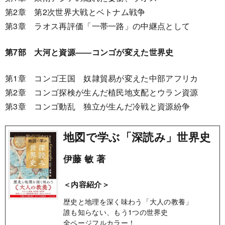
第2章 第2次世界大戦とベトナム戦争
第3章 ラオス再評価「一帯一路」の中継点として
第7部 大河と資源――コンゴが変えた世界史
第1章 コンゴ王国 奴隷貿易が変えた中部アフリカ
第2章 コンゴ探検が生んだ植民地支配とウラン資源
第3章 コンゴ動乱 独立が生んだ冷戦と資源紛争
地図で学ぶ「深読み」世界史
伊藤 敏 著
＜内容紹介＞
歴史と地理を深く味わう「大人の教養」
誰も知らない、もう1つの世界史
全ページフルカラー！