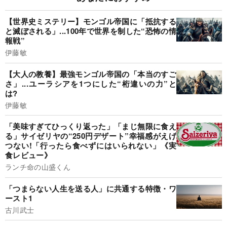
【世界史ミステリー】モンゴル帝国に「抵抗する
と滅ぼされる」...100年で世界を制した“恐怖の情
報戦”
伊藤敏
【大人の教養】最強モンゴル帝国の「本当のすご
さ」...ユーラシアを1つにした“桁違いの力”と
は?
伊藤敏
「美味すぎてひっくり返った」「まじ無限に食え
る」サイゼリヤの“250円デザート”幸福感がえげ
つない!「行ったら食べずにはいられない」《実
食レビュー》
ランチ命の山盛くん
「つまらない人生を送る人」に共通する特徴・ワ
ースト1
古川武士