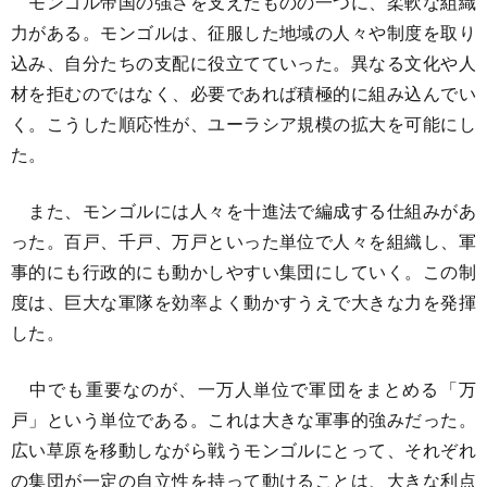
モンゴル帝国の強さを支えたものの一つに、柔軟な組織
力がある。モンゴルは、征服した地域の人々や制度を取り
込み、自分たちの支配に役立てていった。異なる文化や人
材を拒むのではなく、必要であれば積極的に組み込んでい
く。こうした順応性が、ユーラシア規模の拡大を可能にし
た。
また、モンゴルには人々を十進法で編成する仕組みがあ
った。百戸、千戸、万戸といった単位で人々を組織し、軍
事的にも行政的にも動かしやすい集団にしていく。この制
度は、巨大な軍隊を効率よく動かすうえで大きな力を発揮
した。
中でも重要なのが、一万人単位で軍団をまとめる「万
戸」という単位である。これは大きな軍事的強みだった。
広い草原を移動しながら戦うモンゴルにとって、それぞれ
の集団が一定の自立性を持って動けることは、大きな利点