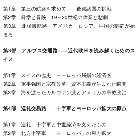
第1章 第三の航路を求めて――後発諸国の挑戦
第2章 科学と冒険 19～20世紀の偉業と悲劇
第3章 北極海航路 アメリカ、ロシア、中国の暗闘が始
まる
第3部 アルプス交通路――近代欧米を読み解くためのス
イス
第1章 スイスの歴史 ヨーロッパ屈指の経済圏
第2章 軍事強国と宗教改革 資本主義が生まれた瞬間
第3章 海を渡ったカルヴァン派とアメリカの宗教政治
第4部 巡礼交易路――十字軍とヨーロッパ拡大の原点
第1章 巡礼 十字軍と中世経済を支えたもの
第2章 北方十字軍 「ヨーロッパ」の東方拡大