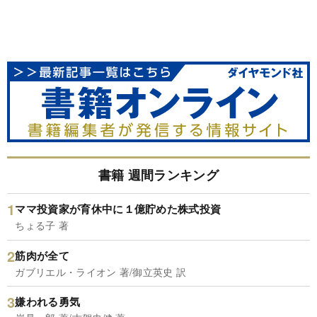
書籍 週間ランキング
ママ投資家が育休中に１億貯めた株式投資
ちょる子 著
筋肉が全て
ガブリエル・ライオン 著/御立英史 訳
嫌われる勇気