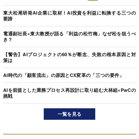
東大松尾研発AI企業に取材！AI投資を利益に転換する三つの
要諦
電通副社長×東大教授が語る「利益の松竹梅」なぜ松を狙うべ
き？
【警告】AIプロジェクトの60％が断念、失敗の根本原因と対
策は
AI時代の「顧客流出」の原因とCX変革の「三つの要件」
AIを前提とした業務プロセス再設計に取り組む大林組×PwCの
挑戦
一覧を見る