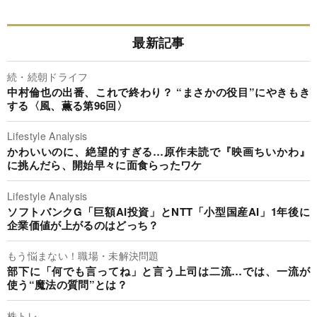
最新記事
続・続朝ドライフ
中村倫也の出番、これで終わり？ “まさかの役目”にやきもき
する〈風、薫る第96回〉
Lifestyle Analysis
かわいいのに、絶望的すぎる…原作未読で『映画ちいかわ』
に挑んだら、開始早々に面食らったワケ
Lifestyle Analysis
ソフトバンクG「巨額AI投資」とNTT「小型国産AI」1年後に
企業価値が上がるのはどっち？
もう悩まない！職場・未解決問題
部下に「何でも言ってね」と言う上司は二流…では、一流が
使う“魔法の質問”とは？
株トレ