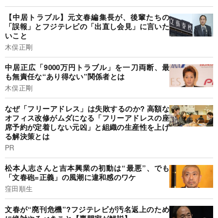
【中居トラブル】元文春編集長が、後輩たちの
「誤報」とフジテレビの「出直し会見」に言いた
いこと
木俣正剛
中居正広「9000万円トラブル」を一刀両断、最
も無責任な“あり得ない”関係者とは
木俣正剛
なぜ「フリーアドレス」は失敗するのか? 高額な
オフィス改修がムダになる「フリーアドレスの座
席予約が定着しない元凶」と組織の生産性を上げ
る解決策とは
PR
松本人志さんと吉本興業の初動は“最悪”、でも
「文春砲=正義」の風潮に違和感のワケ
窪田順生
文春が“廃刊危機”?フジテレビが汚名返上のため