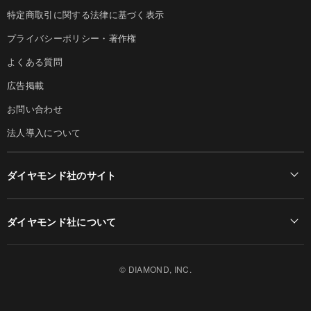
特定商取引に関する法律に基づく表示
プライバシーポリシー・著作権
よくある質問
広告掲載
お問い合わせ
法人導入について
ダイヤモンド社のサイト
Diamond Online(English)
ダイヤモンド社について
週刊ダイヤモンド
ダイヤモンド社TOP
DIAMONDハーバード・ビジネス・レビュー
© DIAMOND, INC.
会社概要
ダイヤモンドZAi（デジタル版）
採用情報
書籍オンライン