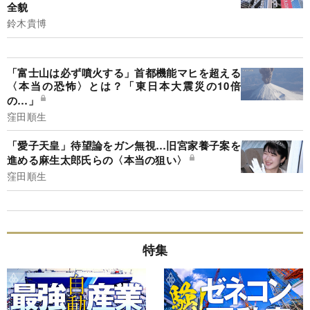
全貌
鈴木貴博
「富士山は必ず噴火する」首都機能マヒを超える
〈本当の恐怖〉とは？「東日本大震災の10倍
の…」
窪田順生
「愛子天皇」待望論をガン無視…旧宮家養子案を
進める麻生太郎氏らの〈本当の狙い〉
窪田順生
特集