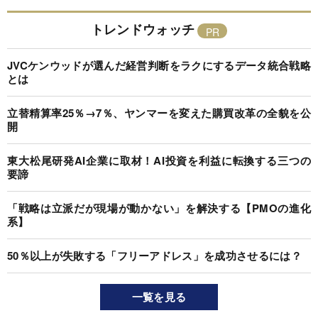
トレンドウォッチ
JVCケンウッドが選んだ経営判断をラクにするデータ統合戦略
とは
立替精算率25％→7％、ヤンマーを変えた購買改革の全貌を公
開
東大松尾研発AI企業に取材！AI投資を利益に転換する三つの
要諦
「戦略は立派だが現場が動かない」を解決する【PMOの進化
系】
50％以上が失敗する「フリーアドレス」を成功させるには？
一覧を見る