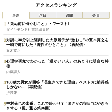
アクセスランキング
最新
昨日
週間
会員
「死ぬ前に悔やむこと」・ワースト1
ダイヤモンド社書籍編集局
対談に30分以上遅刻した大原麗子が“激おこ”の五木寛之を
一瞬で虜にした「魔性のひとこと」〈再配信〉
五木寛之
心理学研究でわかった「運がいい人」のあまりに明白な特
徴
内藤誼人
100歳の男女が回答「長生きできた理由」ベスト3に納得感
しかない…〈再配信〉
折茂肇
中村倫也の出番、これで終わり？ “まさかの役目”にやきも
きする〈風、薫る第96回〉