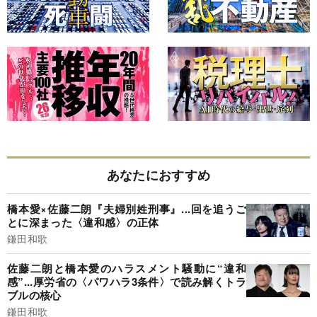
あなたにおすすめ
橋本愛×佐藤二朗『夫婦別姓刑事』...回を追うご
とに深まった〈違和感〉の正体
鎌田和歌
佐藤二朗と橋本愛のハラスメント騒動に“違和
感”...厚労省の〈パワハラ3条件〉で読み解くトラ
ブルの核心
鎌田和歌