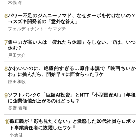
木俣 冬
パワー不足のジムニーノマド、なぜターボを付けないの？
→スズキ開発者の「意外な答え」
フェルディナント・ヤマグチ
集中力が高い人は「疲れたら休憩」をしない。では、いつ
休む？
戸田大介
かわいいのに、絶望的すぎる…原作未読で『映画ちいか
わ』に挑んだら、開始早々に面食らったワケ
鎌田和歌
ソフトバンクG「巨額AI投資」とNTT「小型国産AI」1年後
に企業価値が上がるのはどっち？
長野 泰和
孫正義が「顔も見たくない」と激怒した20代社員をロボッ
ト事業責任者に抜擢したワケ
小倉健一