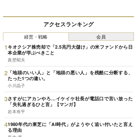
アクセスランキング
経営・戦略
会員
キオクシア株売却で「2.5兆円大儲け」の米ファンドから日
本企業が学ぶべきこと
真壁昭夫
「地頭のいい人」と「地頭の悪い人」を残酷に分断する、
たった1つの違い。
小川晶子
さすがにアカンやろ…イケイケ社長が電話口で言い放った
「失礼過ぎるひと言」【マンガ】
岩本有平
1980年代の東芝に「AI時代」がようやく追い付いたと言え
る理由