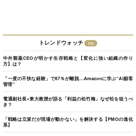
トレンドウォッチ
中外製薬CEOが明かす生存戦略と【変化に強い組織の作り
方】は？
「一度の不快な経験」で87％が離脱…Amazonに学ぶ“AI顧客
管理”
電通副社長×東大教授が語る「利益の松竹梅」なぜ松を狙うべ
き？
「戦略は立派だが現場が動かない」を解決する【PMOの進化
系】