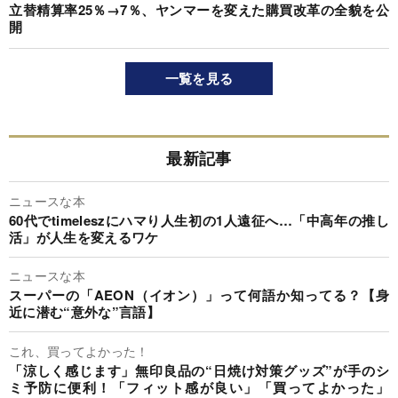
立替精算率25％→7％、ヤンマーを変えた購買改革の全貌を公
開
一覧を見る
最新記事
ニュースな本
60代でtimeleszにハマり人生初の1人遠征へ…「中高年の推し
活」が人生を変えるワケ
ニュースな本
スーパーの「AEON（イオン）」って何語か知ってる？【身
近に潜む“意外な”言語】
これ、買ってよかった！
「涼しく感じます」無印良品の“日焼け対策グッズ”が手のシ
ミ予防に便利！「フィット感が良い」「買ってよかった」