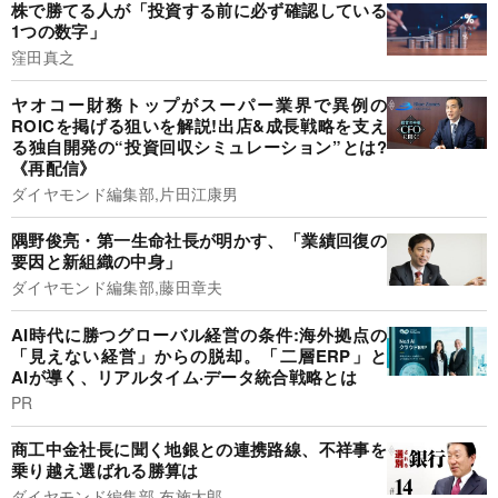
株で勝てる人が「投資する前に必ず確認している
1つの数字」
窪田真之
ヤオコー財務トップがスーパー業界で異例の
ROICを掲げる狙いを解説!出店&成長戦略を支え
る独自開発の“投資回収シミュレーション”とは?
《再配信》
ダイヤモンド編集部,片田江康男
隅野俊亮・第一生命社長が明かす、「業績回復の
要因と新組織の中身」
ダイヤモンド編集部,藤田章夫
AI時代に勝つグローバル経営の条件:海外拠点の
「見えない経営」からの脱却。「二層ERP」と
AIが導く、リアルタイム·データ統合戦略とは
PR
商工中金社長に聞く地銀との連携路線、不祥事を
乗り越え選ばれる勝算は
ダイヤモンド編集部,布施太郎