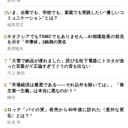
長内 厚
いま、企業でも、学校でも、家庭でも実践したい“優しいコ
ミュニケーション”とは？
福島宏之
キオクシアでもTSMCでもありません…AI相場急落の前兆
を示す「半導体」2銘柄の実名
真壁昭夫
「大雪で納品が遅れました」詫びる松下電器にトヨタが放
った言葉がド正論すぎてぐうの音も出ない
川上 徹也
「市場経済は最悪である――それ以外を除いては」。「株
主第一主義」は本当に悪なのか？
橘玲
ロッテ「パイの実」発売から40年後に訪れた〈意外な変
化〉とは？
伏見 学