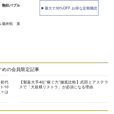
 熱狂バブル
▶最大で30%OFF お得な定期購読
ル最終戦 第
すめの会員限定記事
薬初代
【製薬大手4社“稼ぐ力”徹底比較】武田とアステラ
ト10
スで「大規模リストラ」が必須になる理由
数々は