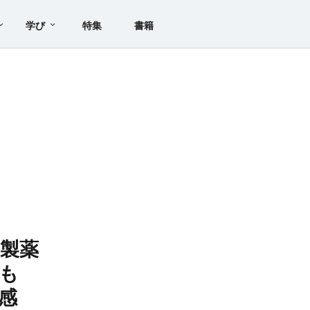
学び
特集
書籍
製薬
も
感