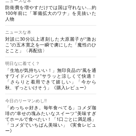
ニュースな本
防衛費を増やすだけでは国は守れない…約
100年前に「軍備拡大のワナ」を見抜いた
人物
ニュースな本
対談に30分以上遅刻した大原麗子が“激お
こ”の五木寛之を一瞬で虜にした「魔性のひ
とこと」〈再配信〉
明日なに着てく？
「生地が気持ちいい！」無印良品の“風を通
すワイドパンツ”サラッと涼しくて快適！
「さらりと着用できて嬉しい」「今から
秋、ずっといけそう」《購入レビュー》
今日のリーマンめし!!
「めっちゃ好き。毎年食べてる」コメダ珈
琲の“幸せの塊みたいなスイーツ”美味すぎ
てホールで食べたい！「1口ごとに満足感」
「コメダでいちばん美味い」《実食レビュ
ー》