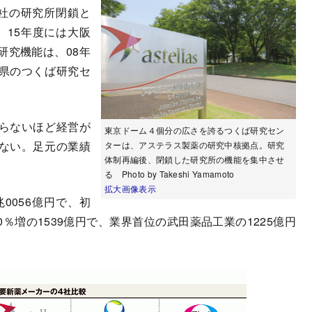
社の研究所閉鎖と
。15年度には大阪
研究機能は、08年
県のつくば研究セ
らないほど経営が
東京ドーム４個分の広さを誇るつくば研究セン
ない。足元の業績
ターは、アステラス製薬の研究中核拠点。研究
体制再編後、閉鎖した研究所の機能を集中させ
る Photo by Takeshi Yamamoto
拡大画像表示
0056億円で、初
0％増の1539億円で、業界首位の武田薬品工業の1225億円