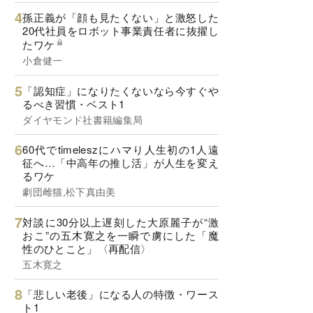
孫正義が「顔も見たくない」と激怒した
20代社員をロボット事業責任者に抜擢し
たワケ
小倉健一
「認知症」になりたくないなら今すぐや
るべき習慣・ベスト1
ダイヤモンド社書籍編集局
60代でtimeleszにハマり人生初の1人遠
征へ…「中高年の推し活」が人生を変え
るワケ
劇団雌猫,松下真由美
対談に30分以上遅刻した大原麗子が“激
おこ”の五木寛之を一瞬で虜にした「魔
性のひとこと」〈再配信〉
五木寛之
「悲しい老後」になる人の特徴・ワース
ト1