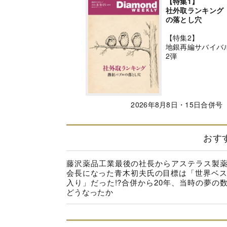
【特集1】
社外取ランキング
の落とし穴
【特集2】
地銀再編サバイバ
2弾
2026年8月8日・15日合併号
おす
藤沢薬品工業最後の社長からアステラス製
会長になった青木初夫氏の目標は「世界ベス
入り」だった!?合併から20年、当時の夢の
どうなったか