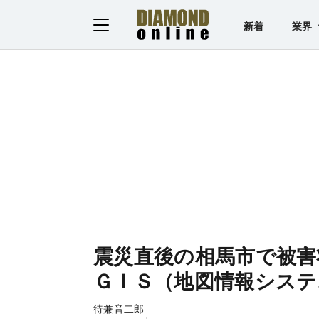
新着
業界
震災直後の相馬市で被害
ＧＩＳ（地図情報システ
待兼音二郎