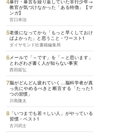
暴行・暴言を繰り返していた非行少年→
教官が気づけなかった「ある特徴」【マ
ンガ】
宮口幸治
老後になってから「もっと早くしておけ
ばよかった」と思うこと・ワースト1
ダイヤモンド社書籍編集局
メールで「～です」を「～と思います」
とわざわざ書く人が知らない事実
西田延弘
脳がどんどん疲れていく…脳科学者が真
っ先にやめるべきと断言する「たった1
つの習慣」
川島隆太
「いつまでも若々しい人」がやっている
習慣・ベスト1
古川武士