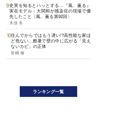
史実を知るとハッとする…『風、薫る』
実在モデル・大関和が感染症の現場で優
先したこと〈風、薫る第92回〉
木俣 冬
住んでからではもう遅い!?高性能な家ほ
ど危ない…酷暑で壁の中に広がる「見え
ないカビ」の正体
長嶋 修
ランキング一覧