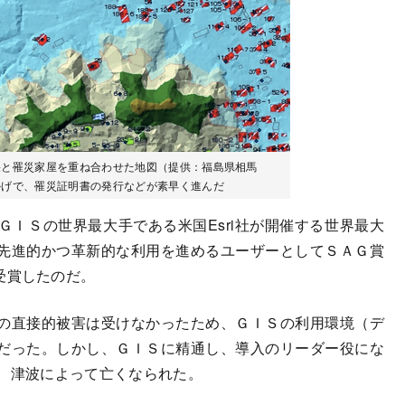
果と罹災家屋を重ね合わせた地図（提供：福島県相馬
かげで、罹災証明書の発行などが素早く進んだ
ＩＳの世界最大手である米国Esri社が開催する世界最大
先進的かつ革新的な利用を進めるユーザーとしてＳＡＧ賞
rd）を受賞したのだ。
の直接的被害は受けなかったため、ＧＩＳの利用環境（デ
だった。しかし、ＧＩＳに精通し、導入のリーダー役にな
は、津波によって亡くなられた。