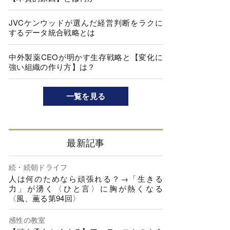
JVCケンウッドが選んだ経営判断をラクに
するデータ統合戦略とは
中外製薬CEOが明かす生存戦略と【変化に
強い組織の作り方】は？
一覧を見る
最新記事
続・続朝ドライフ
人は何のためなら頑張れる？→「生きる
力」が湧く〈ひと言〉に胸が熱くなる
〈風、薫る第94回〉
感性の教室