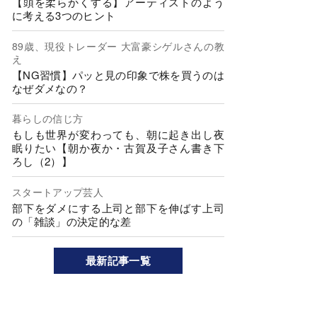
【頭を柔らかくする】アーティストのよう
に考える3つのヒント
89歳、現役トレーダー 大富豪シゲルさんの教
え
【NG習慣】パッと見の印象で株を買うのは
なぜダメなの？
暮らしの信じ方
もしも世界が変わっても、朝に起き出し夜
眠りたい【朝か夜か・古賀及子さん書き下
ろし（2）】
スタートアップ芸人
部下をダメにする上司と部下を伸ばす上司
の「雑談」の決定的な差
最新記事一覧