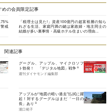
すめの会員限定記事
75%
「税理士は見た!」資産100億円の超富裕層の知ら
”警戒
れざる生活、家庭円満の鍵は家政婦・地主同士の
結婚が多い裏事情・高級ホテル住まいの理由...
関連記事
グーグル、アップル、マイクロソフ
ト勃発！ 「デジタル地図」戦争
週刊ダイヤモンド編集部
アップルが“地図の暗い過去”払拭に躍
起！対するグーグルはまだ「一日の
長」あり
瀧口範子