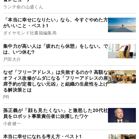
ランチ命の山盛くん
「本当に幸せになりたい」なら、今すぐやめた方
がいいこと・ベスト1
ダイヤモンド社書籍編集局
集中力が高い人は「疲れたら休憩」をしない。で
は、いつ休む?
戸田大介
なぜ「フリーアドレス」は失敗するのか? 高額な
オフィス改修がムダになる「フリーアドレスの座
席予約が定着しない元凶」と組織の生産性を上げ
る解決策とは
PR
孫正義が「顔も見たくない」と激怒した20代社
員をロボット事業責任者に抜擢したワケ
小倉健一
本当に幸せになれる考え方・ベスト1