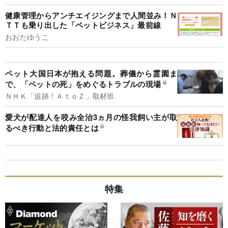
健康管理からアンチエイジングまで人間並み！Ｎ
ＴＴも乗り出した「ペットビジネス」最前線
おおたゆうこ
ペット大国日本が抱える問題。葬儀から霊園ま
で、「ペットの死」をめぐるトラブルの現場
ＮＨＫ「追跡！ＡｔｏＺ」取材班
愛犬が配達人を咬み全治3ヵ月の怪我飼い主が取
るべき行動と法的責任とは
特集