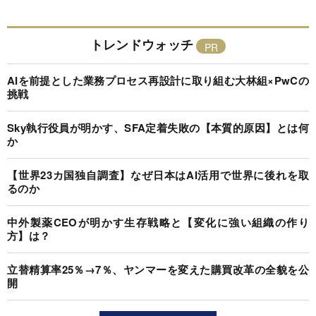
トレンドウォッチ
AIを前提とした業務プロセス再設計に取り組む大林組×PwCの
挑戦
Sky執行役員が明かす、SFA定着失敗の【本質的原因】とは何
か
【世界23カ国独自調査】なぜ日本はAI活用で世界に後れを取
るのか
中外製薬CEOが明かす生存戦略と【変化に強い組織の作り
方】は？
立替精算率25％→7％、ヤンマーを変えた購買改革の全貌を公
開