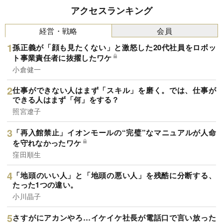
アクセスランキング
経営・戦略
会員
孫正義が「顔も見たくない」と激怒した20代社員をロボッ
ト事業責任者に抜擢したワケ
小倉健一
仕事ができない人はまず「スキル」を磨く。では、仕事が
できる人はまず「何」をする？
照宮遼子
「再入館禁止」イオンモールの“完璧”なマニュアルが人命
を守れなかったワケ
窪田順生
「地頭のいい人」と「地頭の悪い人」を残酷に分断する、
たった1つの違い。
小川晶子
さすがにアカンやろ…イケイケ社長が電話口で言い放った