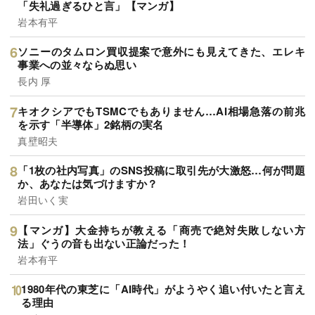
「失礼過ぎるひと言」【マンガ】
岩本有平
ソニーのタムロン買収提案で意外にも見えてきた、エレキ
事業への並々ならぬ思い
長内 厚
キオクシアでもTSMCでもありません…AI相場急落の前兆
を示す「半導体」2銘柄の実名
真壁昭夫
「1枚の社内写真」のSNS投稿に取引先が大激怒…何が問題
か、あなたは気づけますか？
岩田いく実
【マンガ】大金持ちが教える「商売で絶対失敗しない方
法」ぐうの音も出ない正論だった！
岩本有平
1980年代の東芝に「AI時代」がようやく追い付いたと言え
る理由