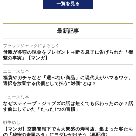
一覧を見る
最新記事
ブラックジャックによろしく
母親が多額の現金をプレゼント→断る息子に告げられた「衝
撃の事実」【マンガ】
ニュースな本
福袋やガチャなど「選べない商品」に現代人がハマるワケ。
選択を放棄する代償として払う“対価”とは？
ニュースな本
なぜスティーブ・ジョブズの話は短くても伝わったのか？話
す前にしていた「たった1つの習慣」
戦争めし
【マンガ】空襲警報下でも大繁盛の寿司店、集まった客たち
の「秘密の寿司ネタ」にヨダレが出そう〈再配信〉