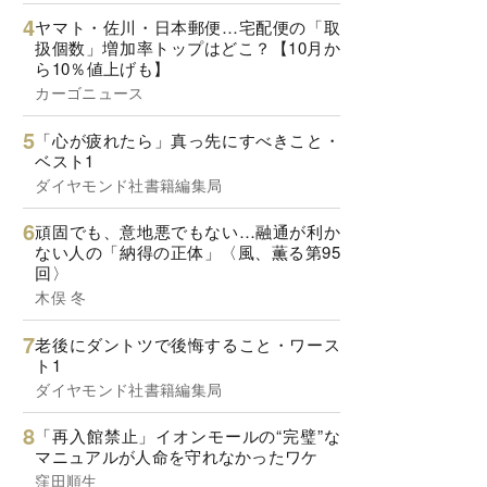
ヤマト・佐川・日本郵便…宅配便の「取
扱個数」増加率トップはどこ？【10月か
ら10％値上げも】
カーゴニュース
「心が疲れたら」真っ先にすべきこと・
ベスト1
ダイヤモンド社書籍編集局
頑固でも、意地悪でもない…融通が利か
ない人の「納得の正体」〈風、薫る第95
回〉
木俣 冬
老後にダントツで後悔すること・ワース
ト1
ダイヤモンド社書籍編集局
「再入館禁止」イオンモールの“完璧”な
マニュアルが人命を守れなかったワケ
窪田順生