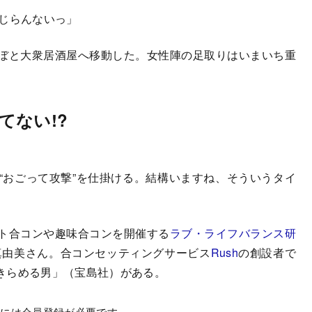
じらんないっ」
ぼと大衆居酒屋へ移動した。女性陣の足取りはいまいち重
てない!?
おごって攻撃”を仕掛ける。結構いますね、そういうタイ
ト合コンや趣味合コンを開催する
ラブ・ライフバランス研
真由美さん。合コンセッティングサービス
Rush
の創設者で
きらめる男」（宝島社）がある。
むには会員登録が必要です。