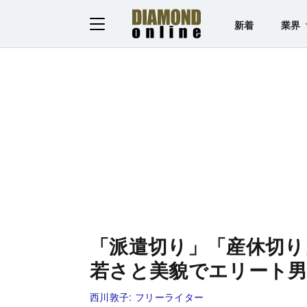
新着
業界
「派遣切り」「産休切り
若さと美貌でエリート男
西川敦子:
フリーライター