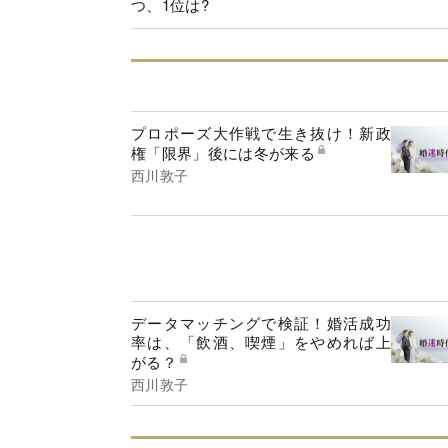
つ、1位は?
プロポーズ大作戦で生き抜け！新政
権「限界」後には冬が来る
西川敦子
データマッチングで検証！婚活成功
率は、「飲酒、喫煙」をやめれば上
がる？
西川敦子