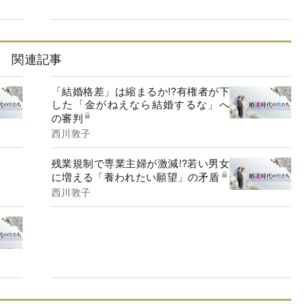
関連記事
「結婚格差」は縮まるか!?有権者が下
した「金がねえなら結婚するな」へ
の審判
西川敦子
残業規制で専業主婦が激減!?若い男女
に増える「養われたい願望」の矛盾
西川敦子