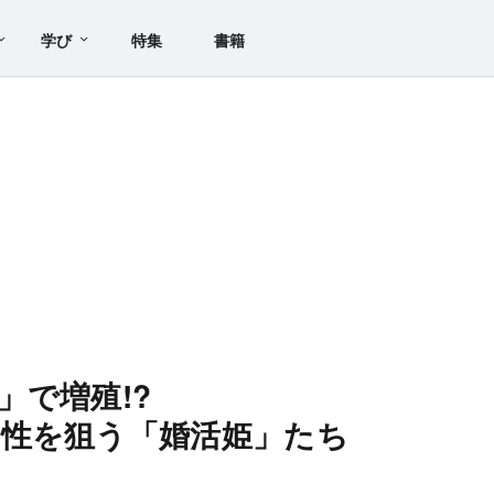
学び
特集
書籍
」で増殖!?
性を狙う「婚活姫」たち