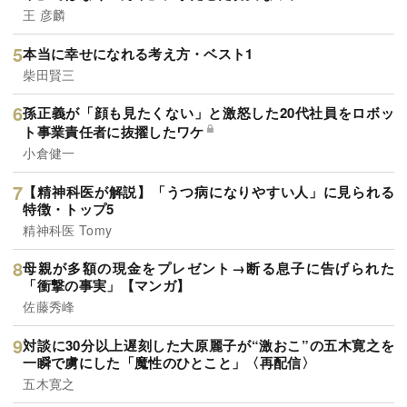
王 彦麟
本当に幸せになれる考え方・ベスト1
柴田賢三
孫正義が「顔も見たくない」と激怒した20代社員をロボッ
ト事業責任者に抜擢したワケ
小倉健一
【精神科医が解説】「うつ病になりやすい人」に見られる
特徴・トップ5
精神科医 Tomy
母親が多額の現金をプレゼント→断る息子に告げられた
「衝撃の事実」【マンガ】
佐藤秀峰
対談に30分以上遅刻した大原麗子が“激おこ”の五木寛之を
一瞬で虜にした「魔性のひとこと」〈再配信〉
五木寛之