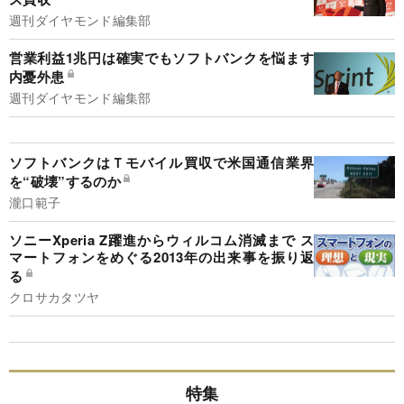
週刊ダイヤモンド編集部
営業利益1兆円は確実でもソフトバンクを悩ます
内憂外患
週刊ダイヤモンド編集部
ソフトバンクはＴモバイル買収で米国通信業界
を“破壊”するのか
瀧口範子
ソニーXperia Z躍進からウィルコム消滅まで ス
マートフォンをめぐる2013年の出来事を振り返
る
クロサカタツヤ
特集