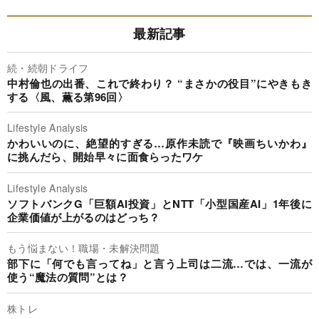
最新記事
続・続朝ドライフ
中村倫也の出番、これで終わり？ “まさかの役目”にやきもき
する〈風、薫る第96回〉
Lifestyle Analysis
かわいいのに、絶望的すぎる…原作未読で『映画ちいかわ』
に挑んだら、開始早々に面食らったワケ
Lifestyle Analysis
ソフトバンクG「巨額AI投資」とNTT「小型国産AI」1年後に
企業価値が上がるのはどっち？
もう悩まない！職場・未解決問題
部下に「何でも言ってね」と言う上司は二流…では、一流が
使う“魔法の質問”とは？
株トレ