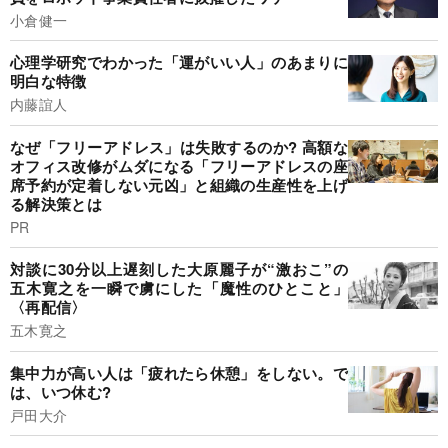
小倉健一
心理学研究でわかった「運がいい人」のあまりに
明白な特徴
内藤誼人
なぜ「フリーアドレス」は失敗するのか? 高額な
オフィス改修がムダになる「フリーアドレスの座
席予約が定着しない元凶」と組織の生産性を上げ
る解決策とは
PR
対談に30分以上遅刻した大原麗子が“激おこ”の
五木寛之を一瞬で虜にした「魔性のひとこと」
〈再配信〉
五木寛之
集中力が高い人は「疲れたら休憩」をしない。で
は、いつ休む?
戸田大介