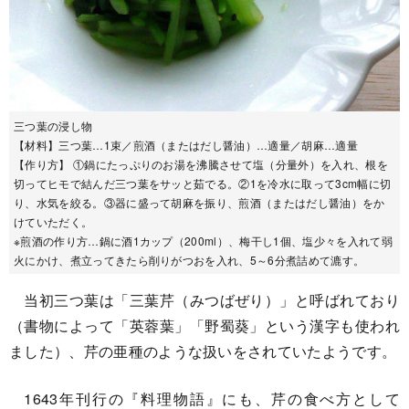
三つ葉の浸し物
【材料】三つ葉…1束／煎酒（またはだし醤油）…適量／胡麻…適量
【作り方】 ①鍋にたっぷりのお湯を沸騰させて塩（分量外）を入れ、根を
切ってヒモで結んだ三つ葉をサッと茹でる。②1を冷水に取って3cm幅に切
り、水気を絞る。③器に盛って胡麻を振り、煎酒（またはだし醤油）をか
けていただく。
※煎酒の作り方…鍋に酒1カップ（200ml）、梅干し1個、塩少々を入れて弱
火にかけ、煮立ってきたら削りがつおを入れ、5～6分煮詰めて漉す。
当初三つ葉は「三葉芹（みつばぜり）」と呼ばれており
（書物によって「英蓉葉」「野蜀葵」という漢字も使われ
ました）、芹の亜種のような扱いをされていたようです。
1643年刊行の『料理物語』にも、芹の食べ方として