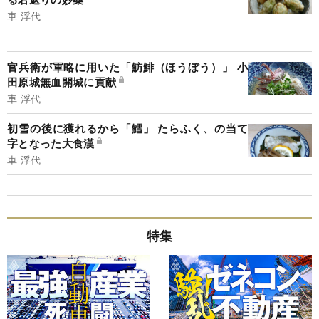
車 浮代
官兵衛が軍略に用いた「魴鯡（ほうぼう）」 小
田原城無血開城に貢献
車 浮代
初雪の後に獲れるから「鱈」 たらふく、の当て
字となった大食漢
車 浮代
特集