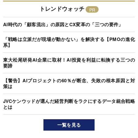
トレンドウォッチ
AI時代の「顧客流出」の原因とCX変革の「三つの要件」
「戦略は立派だが現場が動かない」を解決する【PMOの進化
系】
東大松尾研発AI企業に取材！AI投資を利益に転換する三つの
要諦
【警告】AIプロジェクトの60％が断念、失敗の根本原因と対
策は
JVCケンウッドが選んだ経営判断をラクにするデータ統合戦略
とは
一覧を見る