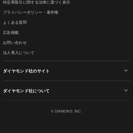
特定商取引に関する法律に基づく表示
プライバシーポリシー・著作権
よくある質問
広告掲載
お問い合わせ
法人導入について
ダイヤモンド社のサイト
Diamond Online(English)
ダイヤモンド社について
週刊ダイヤモンド
ダイヤモンド社TOP
DIAMONDハーバード・ビジネス・レビュー
© DIAMOND, INC.
会社概要
ダイヤモンドZAi（デジタル版）
採用情報
書籍オンライン