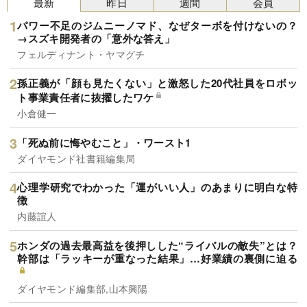
最新
昨日
週間
会員
パワー不足のジムニーノマド、なぜターボを付けないの？
→スズキ開発者の「意外な答え」
フェルディナント・ヤマグチ
孫正義が「顔も見たくない」と激怒した20代社員をロボッ
ト事業責任者に抜擢したワケ
小倉健一
「死ぬ前に悔やむこと」・ワースト1
ダイヤモンド社書籍編集局
心理学研究でわかった「運がいい人」のあまりに明白な特
徴
内藤誼人
ホンダの過去最高益を後押しした“ライバルの敵失”とは？
幹部は「ラッキーが重なった結果」…好業績の裏側に迫る
ダイヤモンド編集部,山本興陽