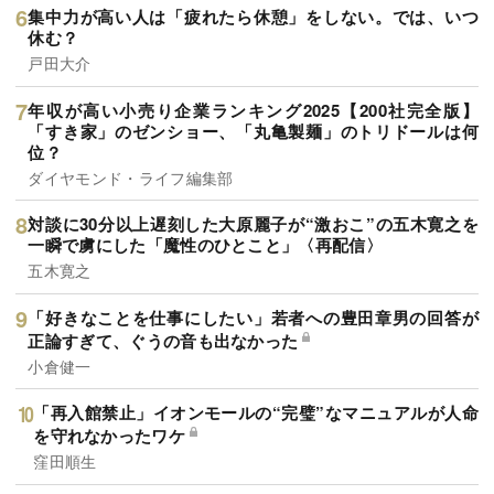
集中力が高い人は「疲れたら休憩」をしない。では、いつ
休む？
戸田大介
年収が高い小売り企業ランキング2025【200社完全版】
「すき家」のゼンショー、「丸亀製麺」のトリドールは何
位？
ダイヤモンド・ライフ編集部
対談に30分以上遅刻した大原麗子が“激おこ”の五木寛之を
一瞬で虜にした「魔性のひとこと」〈再配信〉
五木寛之
「好きなことを仕事にしたい」若者への豊田章男の回答が
正論すぎて、ぐうの音も出なかった
小倉健一
「再入館禁止」イオンモールの“完璧”なマニュアルが人命
を守れなかったワケ
窪田順生