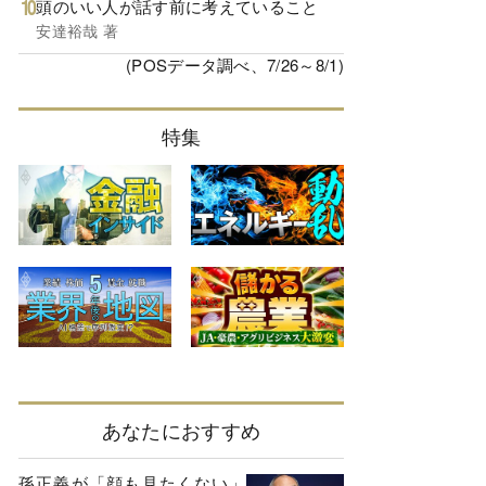
頭のいい人が話す前に考えていること
安達裕哉 著
(POSデータ調べ、7/26～8/1)
特集
あなたにおすすめ
孫正義が「顔も見たくない」