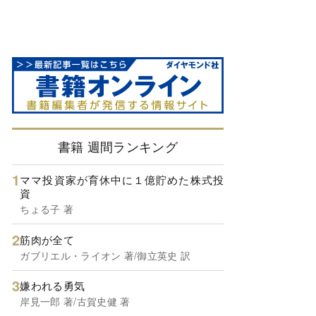
書籍 週間ランキング
ママ投資家が育休中に１億貯めた株式投
資
ちょる子 著
筋肉が全て
ガブリエル・ライオン 著/御立英史 訳
嫌われる勇気
岸見一郎 著/古賀史健 著