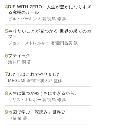
DIE WITH ZERO 人生が豊かになりすぎ
る究極のルール
ビル・パーキンス 著/児島 修 訳
やりたいことが見つかる 世界の果てのカ
フェ
ジョン・ストレルキー 著/鹿田昌美 訳
ブティック
池井戸 潤 著
わたしはこれでやせました
MEGUMI 著/道下将太郎 監修
人生は気づかぬうちにすぎるから。
クリス・ギレボー 著/児島 修 訳
地図で学ぶ「深読み」世界史
伊藤 敏 著