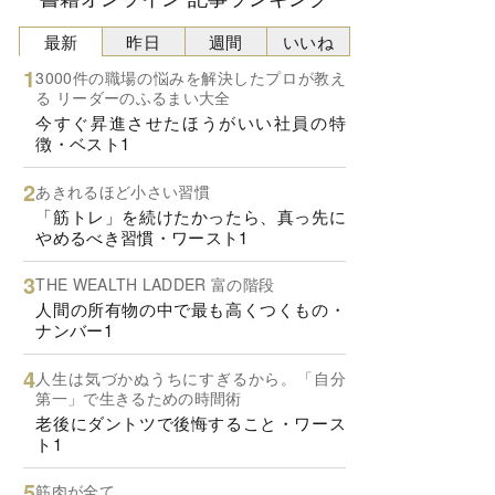
最新
昨日
週間
いいね
3000件の職場の悩みを解決したプロが教え
る リーダーのふるまい大全
今すぐ昇進させたほうがいい社員の特
徴・ベスト1
あきれるほど小さい習慣
「筋トレ」を続けたかったら、真っ先に
やめるべき習慣・ワースト1
THE WEALTH LADDER 富の階段
人間の所有物の中で最も高くつくもの・
ナンバー1
人生は気づかぬうちにすぎるから。「自分
第一」で生きるための時間術
老後にダントツで後悔すること・ワース
ト1
筋肉が全て