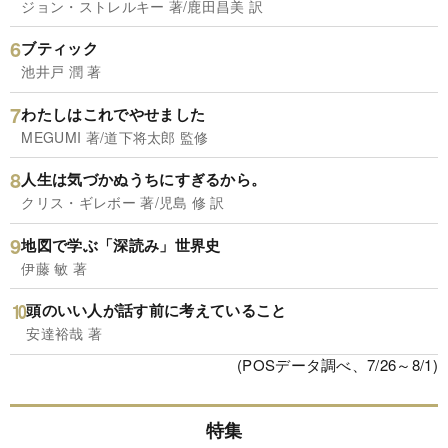
ジョン・ストレルキー 著/鹿田昌美 訳
ブティック
池井戸 潤 著
わたしはこれでやせました
MEGUMI 著/道下将太郎 監修
人生は気づかぬうちにすぎるから。
クリス・ギレボー 著/児島 修 訳
地図で学ぶ「深読み」世界史
伊藤 敏 著
頭のいい人が話す前に考えていること
安達裕哉 著
(POSデータ調べ、7/26～8/1)
特集