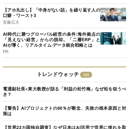
【アホ丸出し】「中身がない話」を繰り返す人の
口癖・ワースト3
安藤広大
AI時代に勝つグローバル経営の条件:海外拠点の
「見えない経営」からの脱却。「二層ERP」と
AIが導く、リアルタイム·データ統合戦略とは
PR
トレンドウォッチ
電通副社長×東大教授が語る「利益の松竹梅」なぜ松を狙うべ
き？
【警告】AIプロジェクトの60％が断念、失敗の根本原因と対
策は
【世界23カ国独自調査】なぜ日本はAI活用で世界に後れを取