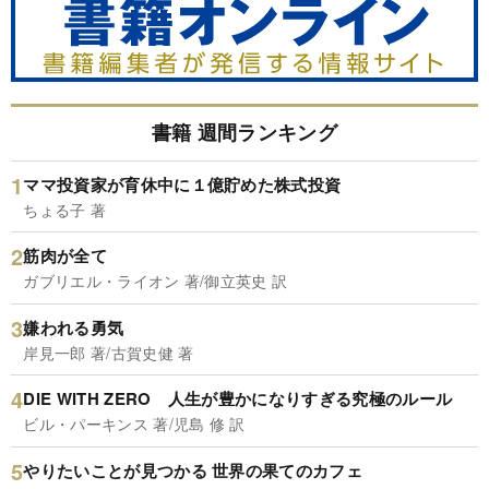
書籍 週間ランキング
ママ投資家が育休中に１億貯めた株式投資
ちょる子 著
筋肉が全て
ガブリエル・ライオン 著/御立英史 訳
嫌われる勇気
岸見一郎 著/古賀史健 著
DIE WITH ZERO 人生が豊かになりすぎる究極のルール
ビル・パーキンス 著/児島 修 訳
やりたいことが見つかる 世界の果てのカフェ