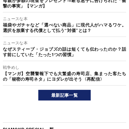
母親が多額の現金をプレゼント→断る息子に告げられた「衝
撃の事実」【マンガ】
ニュースな本
福袋やガチャなど「選べない商品」に現代人がハマるワケ。
選択を放棄する代償として払う“対価”とは？
ニュースな本
なぜスティーブ・ジョブズの話は短くても伝わったのか？話
す前にしていた「たった1つの習慣」
戦争めし
【マンガ】空襲警報下でも大繁盛の寿司店、集まった客たち
の「秘密の寿司ネタ」にヨダレが出そう〈再配信〉
最新記事一覧