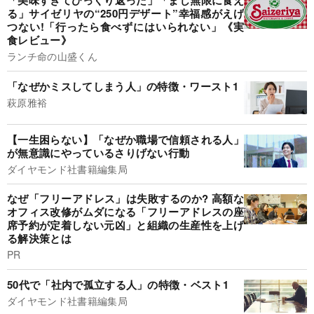
「美味すぎてひっくり返った」「まじ無限に食え
る」サイゼリヤの“250円デザート”幸福感がえげ
つない!「行ったら食べずにはいられない」《実
食レビュー》
ランチ命の山盛くん
「なぜかミスしてしまう人」の特徴・ワースト1
萩原雅裕
【一生困らない】「なぜか職場で信頼される人」
が無意識にやっているさりげない行動
ダイヤモンド社書籍編集局
なぜ「フリーアドレス」は失敗するのか? 高額な
オフィス改修がムダになる「フリーアドレスの座
席予約が定着しない元凶」と組織の生産性を上げ
る解決策とは
PR
50代で「社内で孤立する人」の特徴・ベスト1
ダイヤモンド社書籍編集局