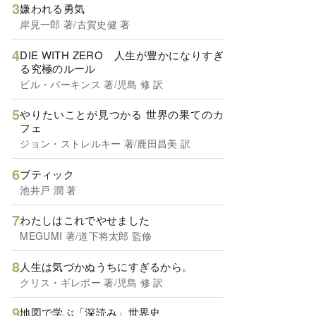
嫌われる勇気
岸見一郎 著/古賀史健 著
DIE WITH ZERO 人生が豊かになりすぎ
る究極のルール
ビル・パーキンス 著/児島 修 訳
やりたいことが見つかる 世界の果てのカ
フェ
ジョン・ストレルキー 著/鹿田昌美 訳
ブティック
池井戸 潤 著
わたしはこれでやせました
MEGUMI 著/道下将太郎 監修
人生は気づかぬうちにすぎるから。
クリス・ギレボー 著/児島 修 訳
地図で学ぶ「深読み」世界史