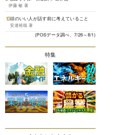
伊藤 敏 著
頭のいい人が話す前に考えていること
安達裕哉 著
(POSデータ調べ、7/26～8/1)
特集