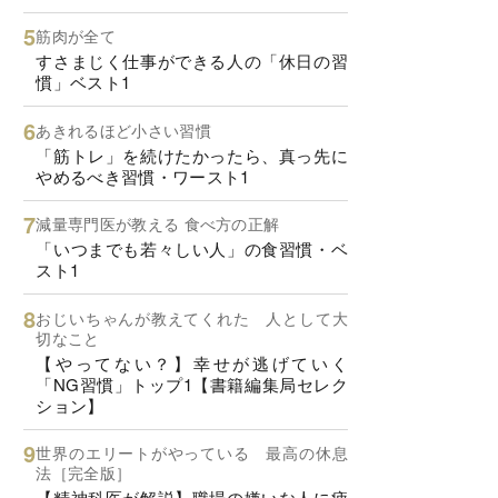
筋肉が全て
すさまじく仕事ができる人の「休日の習
慣」ベスト1
あきれるほど小さい習慣
「筋トレ」を続けたかったら、真っ先に
やめるべき習慣・ワースト1
減量専門医が教える 食べ方の正解
「いつまでも若々しい人」の食習慣・ベ
スト1
おじいちゃんが教えてくれた 人として大
切なこと
【やってない？】幸せが逃げていく
「NG習慣」トップ1【書籍編集局セレク
ション】
世界のエリートがやっている 最高の休息
法［完全版］
【精神科医が解説】職場の嫌いな人に疲