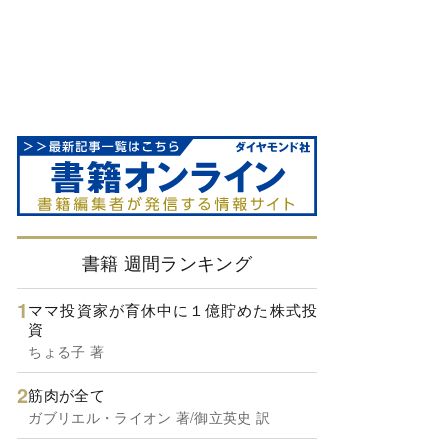
書籍 週間ランキング
ママ投資家が育休中に１億貯めた株式投
資
ちょる子 著
筋肉が全て
ガブリエル・ライオン 著/御立英史 訳