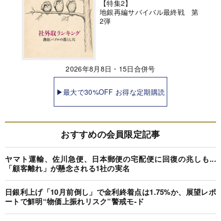
【特集2】
地銀再編サバイバル最終戦 第
2弾
2026年8月8日・15日合併号
▶最大で30%OFF お得な定期購読
おすすめの会員限定記事
ヤマト運輸、佐川急便、日本郵便の宅配便に回復の兆しも...
「顧客離れ」が懸念される1社の実名
日銀利上げ「10月前倒し」で金利終着点は1.75%か、展望レポ
ートで鮮明“物価上振れリスク”警戒モ-ド