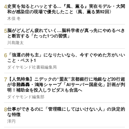
史実を知るとハッとする…『風、薫る』実在モデル・大関
和が感染症の現場で優先したこと〈風、薫る第92回〉
木俣 冬
脳がどんどん疲れていく…脳科学者が真っ先にやめるべき
と断言する「たった1つの習慣」
川島隆太
「強運の持ち主」になりたいなら、今すぐやめた方がいい
こと・ベスト1
ダイヤモンド社書籍編集局
【人気特集】ニデックの“盟友”京都銀行に地銀など20行超
が非難轟轟・鴻海シャープ「AIサーバー国産化」計画が判
明！補助金を投入しラピダスも合流へ
ダイヤモンド編集部
仕事ができるのに「管理職にしてはいけない人」の決定的
な特徴
澤円