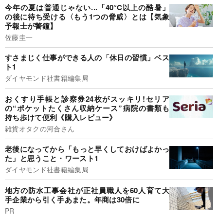
今年の夏は普通じゃない...「40°C以上の酷暑」
の後に待ち受ける〈もう1つの脅威〉とは【気象
予報士が警鐘】
佐藤圭一
すさまじく仕事ができる人の「休日の習慣」ベス
ト1
ダイヤモンド社書籍編集局
おくすり手帳と診察券24枚がスッキリ!セリア
の“ポケットたくさん収納ケース”病院の書類も
持ち歩けて便利《購入レビュー》
雑貨オタクの河合さん
老後になってから「もっと早くしておけばよかっ
た」と思うこと・ワースト1
ダイヤモンド社書籍編集局
地方の防水工事会社が正社員職人を60人育て大
手企業から引く手あまた。年商は30倍に
PR