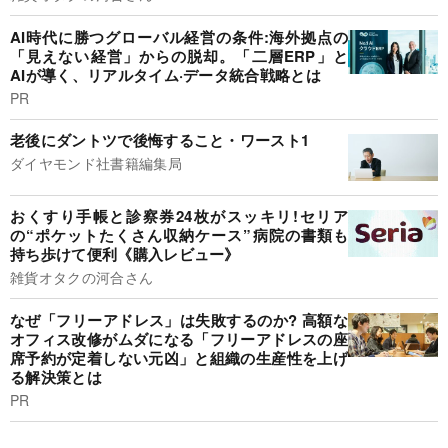
AI時代に勝つグローバル経営の条件:海外拠点の
「見えない経営」からの脱却。「二層ERP」と
AIが導く、リアルタイム·データ統合戦略とは
PR
老後にダントツで後悔すること・ワースト1
ダイヤモンド社書籍編集局
おくすり手帳と診察券24枚がスッキリ!セリア
の“ポケットたくさん収納ケース”病院の書類も
持ち歩けて便利《購入レビュー》
雑貨オタクの河合さん
なぜ「フリーアドレス」は失敗するのか? 高額な
オフィス改修がムダになる「フリーアドレスの座
席予約が定着しない元凶」と組織の生産性を上げ
る解決策とは
PR