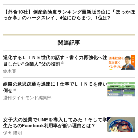
【外食10社】倒産危険度ランキング最新版!9位に「ほっかほ
っか亭」のハークスレイ、4位にひらまつ、1位は?
関連記事
退化するＬＩＮＥ世代の話す・書く力再強化へ注
目したい“企業人”父の役割
鈴木寛
組織の意思疎通を迅速に！仕事でＬＩＮＥを使い
倒せ
週刊ダイヤモンド編集部
女子大の授業でLINEを導入してみた！そして学
生たちのFacebook利用率が低い理由とは？
保田 隆明