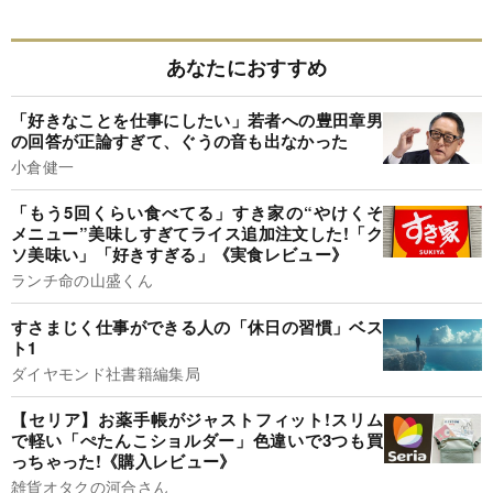
あなたにおすすめ
「好きなことを仕事にしたい」若者への豊田章男
の回答が正論すぎて、ぐうの音も出なかった
小倉健一
「もう5回くらい食べてる」すき家の“やけくそ
メニュー”美味しすぎてライス追加注文した!「ク
ソ美味い」「好きすぎる」《実食レビュー》
ランチ命の山盛くん
すさまじく仕事ができる人の「休日の習慣」ベス
ト1
ダイヤモンド社書籍編集局
【セリア】お薬手帳がジャストフィット!スリム
で軽い「ぺたんこショルダー」色違いで3つも買
っちゃった!《購入レビュー》
雑貨オタクの河合さん