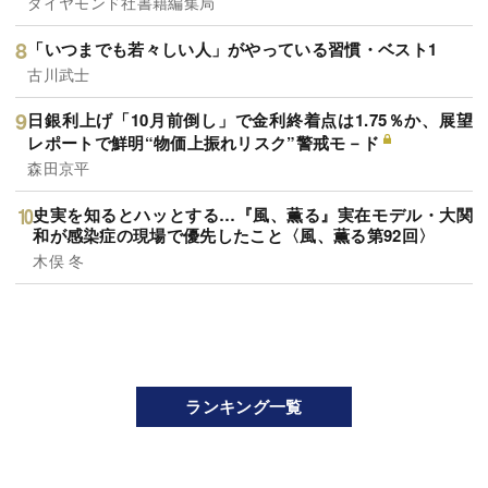
ダイヤモンド社書籍編集局
「いつまでも若々しい人」がやっている習慣・ベスト1
古川武士
日銀利上げ「10月前倒し」で金利終着点は1.75％か、展望
レポートで鮮明“物価上振れリスク”警戒モ－ド
森田京平
史実を知るとハッとする…『風、薫る』実在モデル・大関
和が感染症の現場で優先したこと〈風、薫る第92回〉
木俣 冬
ランキング一覧