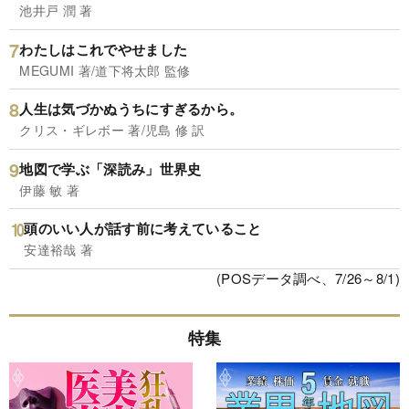
池井戸 潤 著
わたしはこれでやせました
MEGUMI 著/道下将太郎 監修
人生は気づかぬうちにすぎるから。
クリス・ギレボー 著/児島 修 訳
地図で学ぶ「深読み」世界史
伊藤 敏 著
頭のいい人が話す前に考えていること
安達裕哉 著
(POSデータ調べ、7/26～8/1)
特集