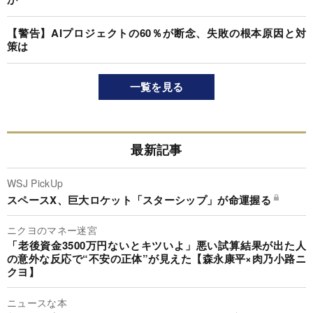
【警告】AIプロジェクトの60％が断念、失敗の根本原因と対
策は
一覧を見る
最新記事
WSJ PickUp
スペースX、巨大ロケット「スターシップ」が命運握る
ニクヨのマネー迷宮
「老後資金3500万円ないとキツいよ」悪い試算結果が出た人
の意外な反応で“不安の正体”が見えた【森永康平×肉乃小路ニ
クヨ】
ニュースな本