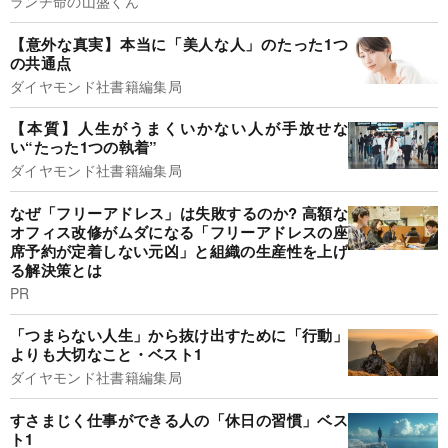
ランチ命の山盛くん
【意外な真実】本当に「美人な人」のたった1つ
の共通点
ダイヤモンド社書籍編集局
【本質】人生がうまくいかない人が手放せな
い“たった1つの執着”
ダイヤモンド社書籍編集局
なぜ「フリーアドレス」は失敗するのか? 高額な
オフィス改修がムダになる「フリーアドレスの座
席予約が定着しない元凶」と組織の生産性を上げ
る解決策とは
PR
「つまらない人生」から抜け出すために「行動」
よりも大切なこと・ベスト1
ダイヤモンド社書籍編集局
すさまじく仕事ができる人の「休日の習慣」ベス
ト1