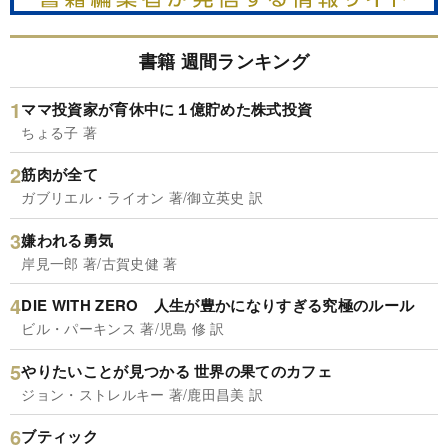
書籍 週間ランキング
ママ投資家が育休中に１億貯めた株式投資
ちょる子 著
筋肉が全て
ガブリエル・ライオン 著/御立英史 訳
嫌われる勇気
岸見一郎 著/古賀史健 著
DIE WITH ZERO 人生が豊かになりすぎる究極のルール
ビル・パーキンス 著/児島 修 訳
やりたいことが見つかる 世界の果てのカフェ
ジョン・ストレルキー 著/鹿田昌美 訳
ブティック