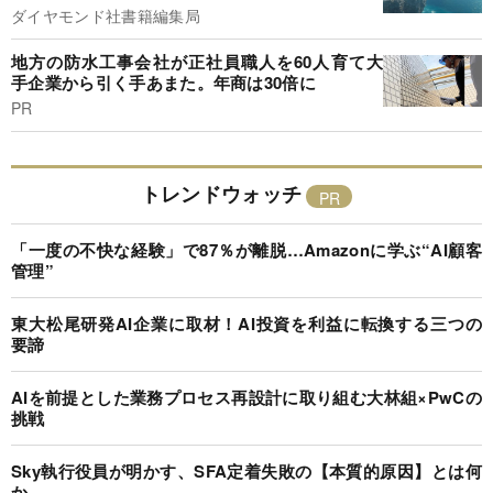
ダイヤモンド社書籍編集局
地方の防水工事会社が正社員職人を60人育て大
手企業から引く手あまた。年商は30倍に
PR
トレンドウォッチ
「一度の不快な経験」で87％が離脱…Amazonに学ぶ“AI顧客
管理”
東大松尾研発AI企業に取材！AI投資を利益に転換する三つの
要諦
AIを前提とした業務プロセス再設計に取り組む大林組×PwCの
挑戦
Sky執行役員が明かす、SFA定着失敗の【本質的原因】とは何
か