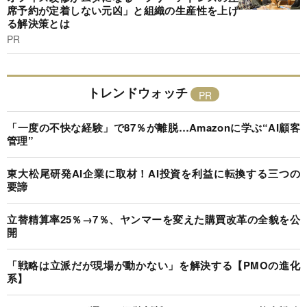
席予約が定着しない元凶」と組織の生産性を上げ
る解決策とは
PR
トレンドウォッチ
「一度の不快な経験」で87％が離脱…Amazonに学ぶ“AI顧客
管理”
東大松尾研発AI企業に取材！AI投資を利益に転換する三つの
要諦
立替精算率25％→7％、ヤンマーを変えた購買改革の全貌を公
開
「戦略は立派だが現場が動かない」を解決する【PMOの進化
系】