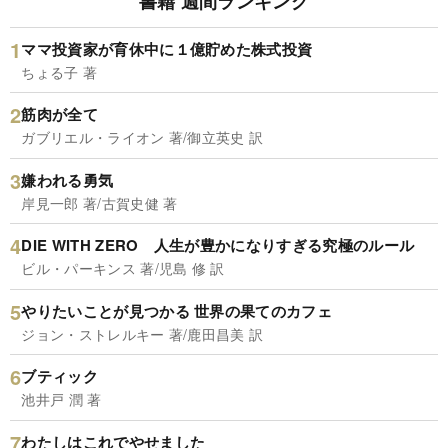
書籍 週間ランキング
ママ投資家が育休中に１億貯めた株式投資
ちょる子 著
筋肉が全て
ガブリエル・ライオン 著/御立英史 訳
嫌われる勇気
岸見一郎 著/古賀史健 著
DIE WITH ZERO 人生が豊かになりすぎる究極のルール
ビル・パーキンス 著/児島 修 訳
やりたいことが見つかる 世界の果てのカフェ
ジョン・ストレルキー 著/鹿田昌美 訳
ブティック
池井戸 潤 著
わたしはこれでやせました