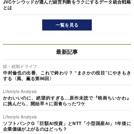
JVCケンウッドが選んだ経営判断をラクにするデータ統合戦略
とは
一覧を見る
最新記事
続・続朝ドライフ
中村倫也の出番、これで終わり？ “まさかの役目”にやきもき
する〈風、薫る第96回〉
Lifestyle Analysis
かわいいのに、絶望的すぎる…原作未読で『映画ちいかわ』
に挑んだら、開始早々に面食らったワケ
Lifestyle Analysis
ソフトバンクG「巨額AI投資」とNTT「小型国産AI」1年後に
企業価値が上がるのはどっち？