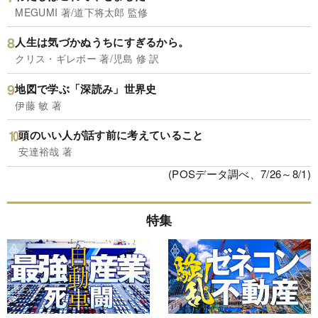
MEGUMI 著/道下将太郎 監修
人生は気づかぬうちにすぎるから。
クリス・ギレボー 著/児島 修 訳
地図で学ぶ「深読み」世界史
伊藤 敏 著
頭のいい人が話す前に考えていること
安達裕哉 著
(POSデータ調べ、7/26～8/1)
特集