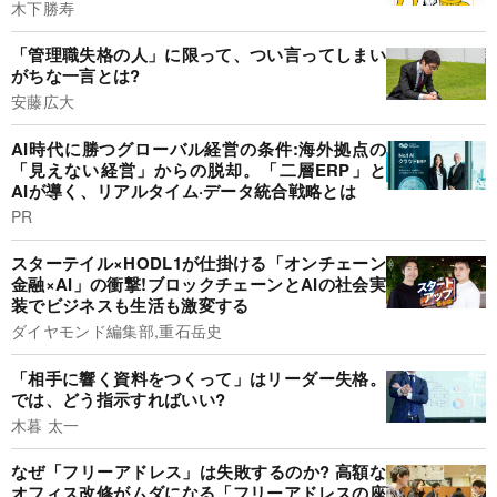
木下勝寿
「管理職失格の人」に限って、つい言ってしまい
がちな一言とは?
安藤広大
AI時代に勝つグローバル経営の条件:海外拠点の
「見えない経営」からの脱却。「二層ERP」と
AIが導く、リアルタイム·データ統合戦略とは
PR
スターテイル×HODL1が仕掛ける「オンチェーン
金融×AI」の衝撃!ブロックチェーンとAIの社会実
装でビジネスも生活も激変する
ダイヤモンド編集部,重石岳史
「相手に響く資料をつくって」はリーダー失格。
では、どう指示すればいい?
木暮 太一
なぜ「フリーアドレス」は失敗するのか? 高額な
オフィス改修がムダになる「フリーアドレスの座