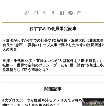
おすすめの会員限定記事
トヨタがわずか3年での社長交代!新社長・近健太氏は豊田章男
会長の“忠臣”...異例のトップ人事で浮上した未来の社長候補2
人の実名
日揮・千代田化工・東洋エンジが大型案件を「断る経営」に
転換へ、世界で空前のプラントブームも“脱・請負”を加速...収
益基盤として狙う市場とは?
関連記事
4大プロスポーツが隆盛を誇るアメリカでＷ杯を
機にサッカーが人気を集め始めた