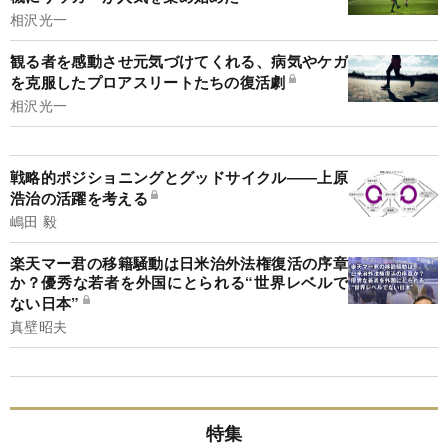
相沢光一
観る者を感動させ元気づけてくれる、病気やケガ
を克服したプロアスリートたちの復活劇
相沢光一
戦略的ポジショニングとグッドサイクル――上原
浩治の活躍を考える
嶋田 毅
楽天マー君の移籍騒動は日米治外法権復活の序章
か？優秀な若者を外国にとられる“世界レベルで
ない日本”
真壁昭夫
特集