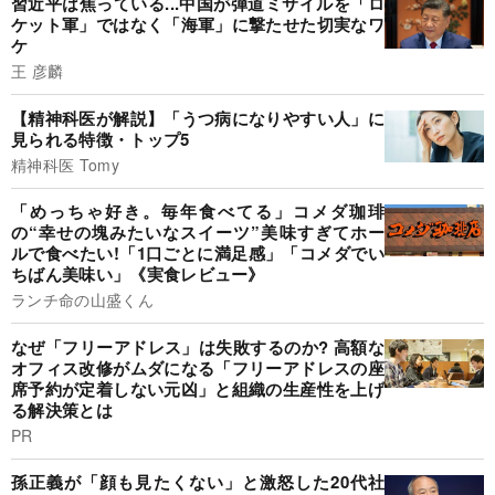
習近平は焦っている...中国が弾道ミサイルを「ロ
ケット軍」ではなく「海軍」に撃たせた切実なワ
ケ
王 彦麟
【精神科医が解説】「うつ病になりやすい人」に
見られる特徴・トップ5
精神科医 Tomy
「めっちゃ好き。毎年食べてる」コメダ珈琲
の“幸せの塊みたいなスイーツ”美味すぎてホー
ルで食べたい!「1口ごとに満足感」「コメダでい
ちばん美味い」《実食レビュー》
ランチ命の山盛くん
なぜ「フリーアドレス」は失敗するのか? 高額な
オフィス改修がムダになる「フリーアドレスの座
席予約が定着しない元凶」と組織の生産性を上げ
る解決策とは
PR
孫正義が「顔も見たくない」と激怒した20代社