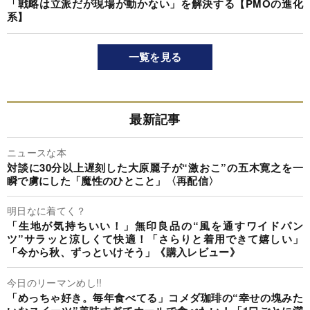
「戦略は立派だが現場が動かない」を解決する【PMOの進化
系】
一覧を見る
最新記事
ニュースな本
対談に30分以上遅刻した大原麗子が“激おこ”の五木寛之を一
瞬で虜にした「魔性のひとこと」〈再配信〉
明日なに着てく？
「生地が気持ちいい！」無印良品の“風を通すワイドパン
ツ”サラッと涼しくて快適！「さらりと着用できて嬉しい」
「今から秋、ずっといけそう」《購入レビュー》
今日のリーマンめし!!
「めっちゃ好き。毎年食べてる」コメダ珈琲の“幸せの塊みた