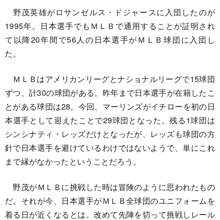
野茂英雄がロサンゼルス・ドジャースに入団したのが
1995年。日本選手でもＭＬＢで通用することが証明され
て以降20年間で56人の日本選手がＭＬＢ球団に入団し
た。
ＭＬＢはアメリカンリーグとナショナルリーグで15球団
ずつ、計30の球団がある。昨年まで日本選手が在籍したこ
とがある球団は28。今回、マーリンズがイチローを初の日
本選手として迎えたことで29球団となった。残る1球団は
シンシナティ・レッズだけとなったが、レッズも球団の方
針で日本選手を避けているわけではないようで、単にこれ
まで縁がなかったということだろう。
野茂がＭＬＢに挑戦した時は冒険のように思われたもの
だ。それが今、日本選手がＭＬＢ全球団のユニフォームを
着る日が近くなるとは。改めて先陣を切って挑戦しレール