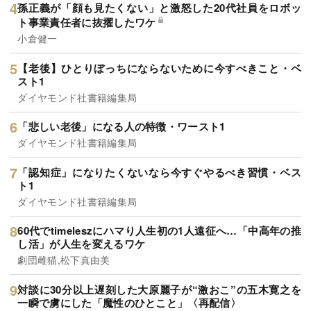
孫正義が「顔も見たくない」と激怒した20代社員をロボッ
ト事業責任者に抜擢したワケ
小倉健一
【老後】ひとりぼっちにならないために今すべきこと・ベ
スト1
ダイヤモンド社書籍編集局
「悲しい老後」になる人の特徴・ワースト1
ダイヤモンド社書籍編集局
「認知症」になりたくないなら今すぐやるべき習慣・ベス
ト1
ダイヤモンド社書籍編集局
60代でtimeleszにハマり人生初の1人遠征へ…「中高年の推
し活」が人生を変えるワケ
劇団雌猫,松下真由美
対談に30分以上遅刻した大原麗子が“激おこ”の五木寛之を
一瞬で虜にした「魔性のひとこと」〈再配信〉