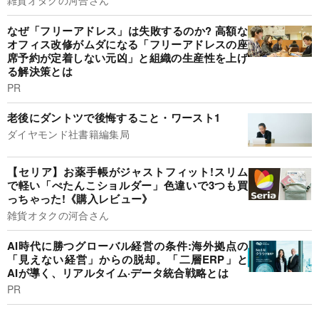
雑貨オタクの河合さん
なぜ「フリーアドレス」は失敗するのか? 高額な
オフィス改修がムダになる「フリーアドレスの座
席予約が定着しない元凶」と組織の生産性を上げ
る解決策とは
PR
老後にダントツで後悔すること・ワースト1
ダイヤモンド社書籍編集局
【セリア】お薬手帳がジャストフィット!スリム
で軽い「ぺたんこショルダー」色違いで3つも買
っちゃった!《購入レビュー》
雑貨オタクの河合さん
AI時代に勝つグローバル経営の条件:海外拠点の
「見えない経営」からの脱却。「二層ERP」と
AIが導く、リアルタイム·データ統合戦略とは
PR