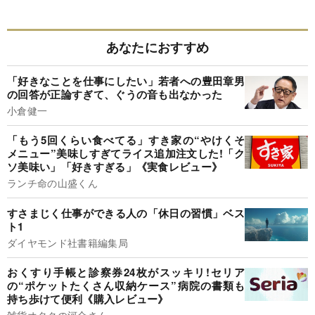
あなたにおすすめ
「好きなことを仕事にしたい」若者への豊田章男
の回答が正論すぎて、ぐうの音も出なかった
小倉健一
「もう5回くらい食べてる」すき家の“やけくそ
メニュー”美味しすぎてライス追加注文した!「ク
ソ美味い」「好きすぎる」《実食レビュー》
ランチ命の山盛くん
すさまじく仕事ができる人の「休日の習慣」ベス
ト1
ダイヤモンド社書籍編集局
おくすり手帳と診察券24枚がスッキリ!セリア
の“ポケットたくさん収納ケース”病院の書類も
持ち歩けて便利《購入レビュー》