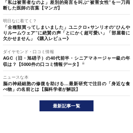
「私は被害者なのよ」差別的発言を叫ぶ“被害女性”を一刀両
断した医師の言葉【マンガ】
明日なに着てく？
「全種類買ってしまいました」ユニクロ×サンリオの“ひんや
りルームウェア”に絶賛の声「とにかく超可愛い」「部屋着に
欠かせません」《購入レビュー》
ダイヤモンド・口コミ情報
AGC（旧・旭硝子）の40代前半・シニアマネージャー級の年
収は？【5000件の口コミ情報データ】
ニュースな本
脳の神経細胞の修復を助ける…最新研究で注目の「身近な食
べ物」の名前とは【脳科学者が解説】
最新記事一覧