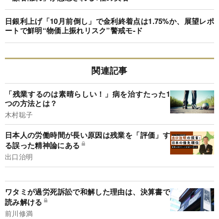
日銀利上げ「10月前倒し」で金利終着点は1.75%か、展望レポ
ートで鮮明“物価上振れリスク”警戒モ-ド
関連記事
「残業するのは素晴らしい！」病を治すたった1
つの方法とは？
木村聡子
日本人の労働時間が長い原因は残業を「評価」す
る誤った精神論にある
出口治明
ワタミが過労死訴訟で和解した理由は、決算書で
読み解ける
前川修満