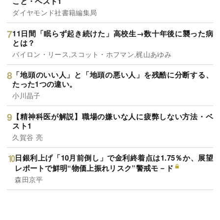
こと・ベスト1
ダイヤモンド社書籍編集局
11日間「眠らず起き続けた」高校生→数十年後に襲った病
とは？
バイロン・リース,スコット・ホフマン,梶山あゆみ
「地頭のいい人」と「地頭の悪い人」を残酷に分断する、
たった1つの違い。
小川晶子
【精神科医が解説】職場の嫌いな人に疲弊しない方法・ベ
スト1
久賀谷 亮
日銀利上げ「10月前倒し」で金利終着点は1.75％か、展望
レポートで鮮明“物価上振れリスク”警戒モ－ド
森田京平