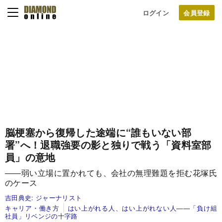
ログイン
脳梗塞から復帰した途端に“誰もいない部
署”へ！
退職強要の影と独りで戦う「資料室部
員」の意地
――弱い立場に置かれても、会社の無理難題を拒む花塚氏
のケース
吉田典史:
ジャーナリスト
キャリア・働き方
はい上がれる人、はい上がれない人――「負け組
社員」リベンジの十字路