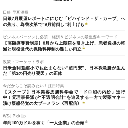
日銀 早耳深掘
日銀7月展望レポートににじむ「ビハインド・ザ・カーブ」へ
の焦り、為替次第で“9月前倒し”利上げも
ビジネスパーソンに必須！経済＆ビジネスの最重要キーワード
【高額療養費制度】8月から上限額を引き上げ、患者負担の軽
減と現役世代の保険料抑制の難しい両立
政策・マーケットラボ
日米金利差縮小でも止まらない“超円安”、日本株急騰が生ん
だ「第3の円売り要因」の正体
今だからこそ読みたい！注目特集
【スクープ】日本美容皮膚科学会で「ドロ沼の内紛」進行
中！元理事長派が“不透明会計”を追及する一方で製薬マネー
漬け疑惑発覚の大ブーメラン《再配信》
WSJ PickUp
年商100万ドルを稼ぐ「一人企業」の台頭