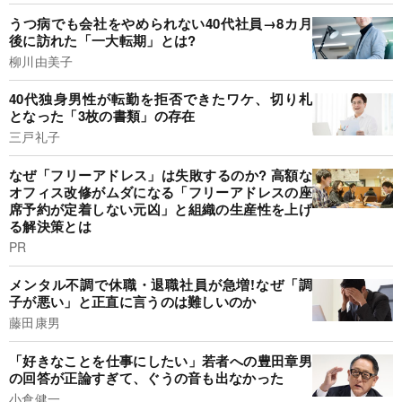
うつ病でも会社をやめられない40代社員→8カ月
後に訪れた「一大転期」とは?
柳川由美子
40代独身男性が転勤を拒否できたワケ、切り札
となった「3枚の書類」の存在
三戸礼子
なぜ「フリーアドレス」は失敗するのか? 高額な
オフィス改修がムダになる「フリーアドレスの座
席予約が定着しない元凶」と組織の生産性を上げ
る解決策とは
PR
メンタル不調で休職・退職社員が急増!なぜ「調
子が悪い」と正直に言うのは難しいのか
藤田康男
「好きなことを仕事にしたい」若者への豊田章男
の回答が正論すぎて、ぐうの音も出なかった
小倉健一