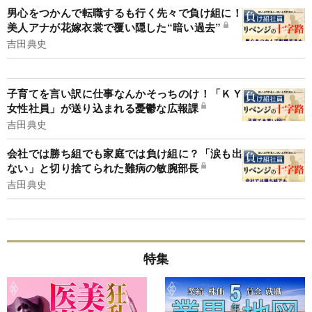
男心をつかんで転職するも行く先々で負け組に！
美人アナが花嫁衣裳で覆い隠した“暗い過去”
吉田典史
子育てを言い訳に仕事なんかそっちのけ！「ＫＹ
女性社員」が送り込まれる憂鬱な広報課
吉田典史
会社では勝ち組でも家庭では負け組に？「涙も出
ない」と切り捨てられた難病の敏腕部長
吉田典史
特集