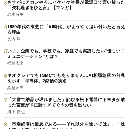
さすがにアカンやろ…イケイケ社長が電話口で言い放った
「失礼過ぎるひと言」【マンガ】
岩本有平
1980年代の東芝に「AI時代」がようやく追い付いたと言え
る理由
長内 厚
いま、企業でも、学校でも、家庭でも実践したい“優しいコ
ミュニケーション”とは？
福島宏之
キオクシアでもTSMCでもありません…AI相場急落の前兆
を示す「半導体」2銘柄の実名
真壁昭夫
「大雪で納品が遅れました」詫びる松下電器にトヨタが放
った言葉がド正論すぎてぐうの音も出ない
川上 徹也
「市場経済は最悪である――それ以外を除いては」。「株