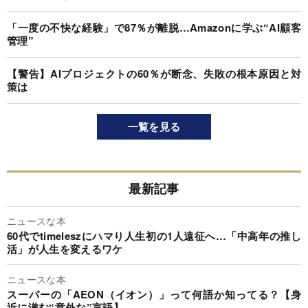
「一度の不快な経験」で87％が離脱…Amazonに学ぶ“AI顧客
管理”
【警告】AIプロジェクトの60％が断念、失敗の根本原因と対
策は
一覧を見る
最新記事
ニュースな本
60代でtimeleszにハマり人生初の1人遠征へ…「中高年の推し
活」が人生を変えるワケ
ニュースな本
スーパーの「AEON（イオン）」って何語か知ってる？【身
近に潜む“意外な”言語】