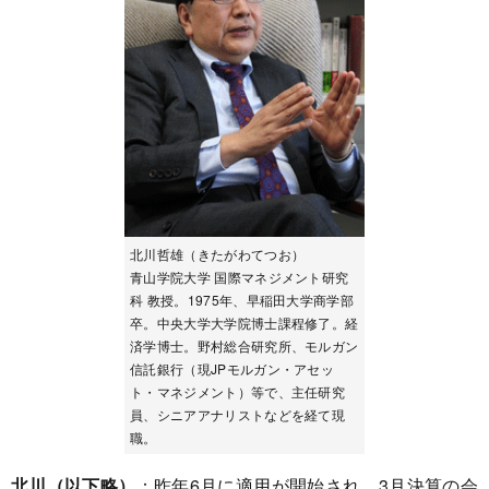
北川哲雄（きたがわてつお）
青山学院大学 国際マネジメント研究
科 教授。1975年、早稲田大学商学部
卒。中央大学大学院博士課程修了。経
済学博士。野村総合研究所、モルガン
信託銀行（現JPモルガン・アセッ
ト・マネジメント）等で、主任研究
員、シニアアナリストなどを経て現
職。
北川（以下略）
：昨年6月に適用が開始され、3月決算の会