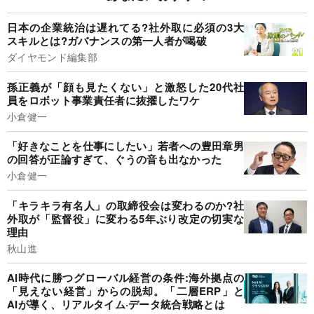
日本の企業統治は遅れてる?社外取に必須の3大
スキルとは?ガバナンスの第一人者が喝破
ダイヤモンド編集部
孫正義が「顔も見たくない」と激怒した20代社
員をロボット事業責任者に抜擢したワケ
小倉健一
「好きなことを仕事にしたい」若者への豊田章男
の回答が正論すぎて、ぐうの音も出なかった
小倉健一
「キラキラ有名人」の取締役会は変わるのか?社
外取が「監督役」に変わる5年ぶり改定の切実な
理由
秋山進
AI時代に勝つグローバル経営の条件:海外拠点の
「見えない経営」からの脱却。「二層ERP」と
AIが導く、リアルタイム·データ統合戦略とは