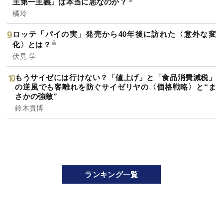
主第一主義」は本当に悪なのか？
橘玲
ロッテ「パイの実」発売から40年後に訪れた〈意外な変
化〉とは？
伏見 学
もうサイゼには行けない？「値上げ」と「食品消費減税」
の逆風でも客離れを防ぐサイゼリヤの〈価格戦略〉と“ま
さかの強敵”
鈴木貴博
ランキング一覧