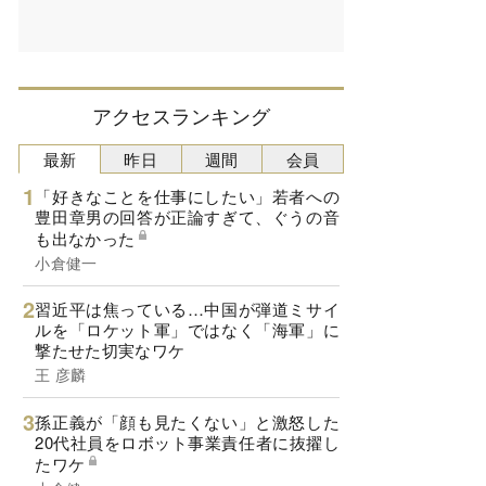
アクセスランキング
最新
昨日
週間
会員
「好きなことを仕事にしたい」若者への
豊田章男の回答が正論すぎて、ぐうの音
も出なかった
小倉健一
習近平は焦っている…中国が弾道ミサイ
ルを「ロケット軍」ではなく「海軍」に
撃たせた切実なワケ
王 彦麟
孫正義が「顔も見たくない」と激怒した
20代社員をロボット事業責任者に抜擢し
たワケ