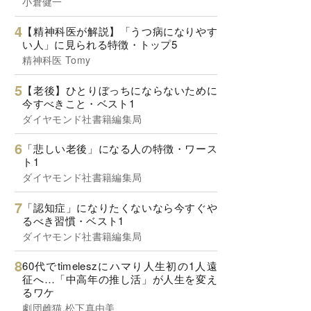
小倉健一
【精神科医が解説】「うつ病になりやす
い人」に見られる特徴・トップ5
精神科医 Tomy
【老後】ひとりぼっちにならないために
今すべきこと・ベスト1
ダイヤモンド社書籍編集局
「悲しい老後」になる人の特徴・ワース
ト1
ダイヤモンド社書籍編集局
「認知症」になりたくないなら今すぐや
るべき習慣・ベスト1
ダイヤモンド社書籍編集局
60代でtimeleszにハマり人生初の1人遠
征へ…「中高年の推し活」が人生を変え
るワケ
劇団雌猫,松下真由美