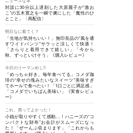
ニュースな本
対談に30分以上遅刻した大原麗子が“激お
こ”の五木寛之を一瞬で虜にした「魔性のひ
とこと」〈再配信〉
明日なに着てく？
「生地が気持ちいい！」無印良品の“風を通
すワイドパンツ”サラッと涼しくて快適！
「さらりと着用できて嬉しい」「今から
秋、ずっといけそう」《購入レビュー》
今日のリーマンめし!!
「めっちゃ好き。毎年食べてる」コメダ珈
琲の“幸せの塊みたいなスイーツ”美味すぎ
てホールで食べたい！「1口ごとに満足感」
「コメダでいちばん美味い」《実食レビュ
ー》
これ、買ってよかった！
小銭が取りやすくて感動…！ハニーズの“コ
ンパクトな財布”お会計がスムーズになっ
た！「ぜーんぶ収まります」「これからも