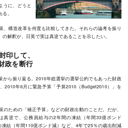
ように、どうと
ある。
策、構造改革を何度も比較してきた。それらの論考を振り
」の解釈が、日英で実は真逆であることを示したい。
封印して、
財政を断行
から振り返る。2010年総選挙の選挙公約でもあった財政
10年6月に緊急予算「予算2010（Budget2010）」を
策のための「補正予算」などの財政出動のことだ。だが、
は真逆で、公務員給与の2年間の凍結（年間33億ポンド
凍結（年間110億ポンド減）など、4年で25％の歳出削減