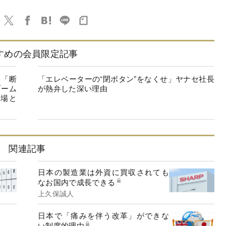
すめの会員限定記事
を「断
「エレベーターの“閉ボタン”をなくせ」ヤナセ社長
ブーム
が熱弁した深い理由
市場と
関連記事
日本の製造業は外資に買収されても
なお国内で成長できる
上久保誠人
日本で「痛みを伴う改革」ができな
い制度的理由