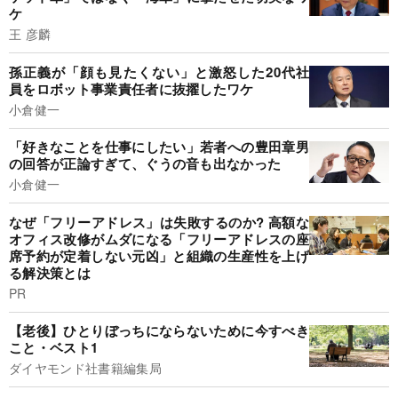
ケ
王 彦麟
孫正義が「顔も見たくない」と激怒した20代社
員をロボット事業責任者に抜擢したワケ
小倉健一
「好きなことを仕事にしたい」若者への豊田章男
の回答が正論すぎて、ぐうの音も出なかった
小倉健一
なぜ「フリーアドレス」は失敗するのか? 高額な
オフィス改修がムダになる「フリーアドレスの座
席予約が定着しない元凶」と組織の生産性を上げ
る解決策とは
PR
【老後】ひとりぼっちにならないために今すべき
こと・ベスト1
ダイヤモンド社書籍編集局