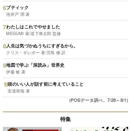
ブティック
池井戸 潤 著
わたしはこれでやせました
MEGUMI 著/道下将太郎 監修
人生は気づかぬうちにすぎるから。
クリス・ギレボー 著/児島 修 訳
地図で学ぶ「深読み」世界史
伊藤 敏 著
頭のいい人が話す前に考えていること
安達裕哉 著
(POSデータ調べ、7/26～8/1)
特集