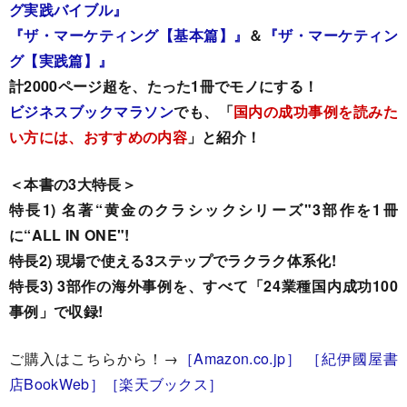
グ実践バイブル』
『ザ・マーケティング【基本篇】』
＆
『ザ・マーケティン
グ【実践篇】』
計2000ページ超を、たった1冊でモノにする！
ビジネスブックマラソン
でも、
「
国内の成功事例を読みた
い方には、おすすめの内容
」と紹介！
＜本書の3大特長＞
特長1) 名著“黄金のクラシックシリーズ"3部作を1冊
に“ALL IN ONE"!
特長2) 現場で使える3ステップでラクラク体系化!
特長3) 3部作の海外事例を、すべて「24業種国内成功100
事例」で収録!
ご購入はこちらから！→
［Amazon.co.jp］
［紀伊國屋書
店BookWeb］
［楽天ブックス］