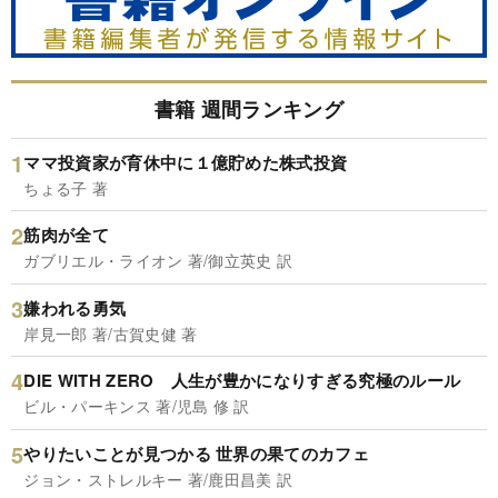
書籍 週間ランキング
ママ投資家が育休中に１億貯めた株式投資
ちょる子 著
筋肉が全て
ガブリエル・ライオン 著/御立英史 訳
嫌われる勇気
岸見一郎 著/古賀史健 著
DIE WITH ZERO 人生が豊かになりすぎる究極のルール
ビル・パーキンス 著/児島 修 訳
やりたいことが見つかる 世界の果てのカフェ
ジョン・ストレルキー 著/鹿田昌美 訳