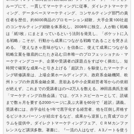
ループにて、一貫してマーケティングに従事。ダイレクトマーケテ
ィング、データベースマーケティング、コンサルティング部門の責
任者を歴任。約6000商品のプロモーション経験、大手企業100社超
のコンサルティング経験を体系化し、2008年に独立。人が動く戦略
は「紙1枚」にまとまっているという法則を発見し、「ポケットに入
る戦略」こそが、行動から成果につながる戦略であることを突き止
める。「使えなきゃ意味がない」を信条に、使えて成果につながる
戦略立案を徹底的にたたき込む日本唯一のプロフェッショナル・マ
ーケティングコーチ。企業や受講者の課題点をすばやく摘出し、短
時間で確実な成果へと引き上げる「超訳力」を駆使したマーケティ
ング研修講座は、上場企業ホールディングス、政府系金融機関、欧
州トップの外資系金融企業、意欲ある中小企業経営者等からの依頼
が絶えず、これまでの受講者はのべ2万人を数える。神田昌典氏主催
「マーケティング白熱会議」では、ゲストスピーカーとして、読破
まで数ヵ月を要する2000ページに及ぶ大著を60分で「超訳」講義。
受講者には、赤字会社を1年で黒字化する経営者、他を圧倒し昇格す
るビジネスパーソンが続出するなど、成果から逆算した育成プログ
ラムを提供中。ダイレクトマーケティングフェア、ＣＲＭカンファ
レンスなど講演多数。著書に、『一流の人はなぜ、Ａ3ノートを使う