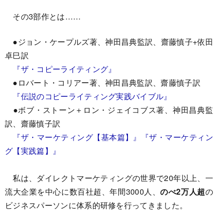
その3部作とは……
●ジョン・ケープルズ著、神田昌典監訳、齋藤慎子+依田
卓巳訳
『ザ・コピーライティング』
●ロバート・コリアー著、神田昌典監訳、齋藤慎子訳
『伝説のコピーライティング実践バイブル』
●ボブ・ストーン＋ロン・ジェイコブス著、神田昌典監
訳、齋藤慎子訳
『ザ・マーケティング【基本篇】』
『ザ・マーケティン
グ【実践篇】』
私は、ダイレクトマーケティングの世界で20年以上、一
流大企業を中心に数百社超、年間3000人、
のべ2万人超
の
ビジネスパーソンに体系的研修を行ってきました。