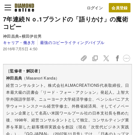
ログイン
7年連続Ｎｏ.1ブランドの
「語りかけ」の魔術
コピー
神田昌典+横田伊佐男
キャリア・働き方
最強のコピーライティングバイブル
2016年7月5日 4:50
［監修者・解説者］
（Masanori Kanda）
神田昌典
経営コンサルタント。株式会社ALMACREATIONS代表取締役。日
本最大級の読書会「リード・フォー・アクション」発起人。上智大
学外国語学部卒。ニューヨーク大学経済学修士、ペンシルバニア大
学ウォートンスクール経営学修士。外務省経済局、そしてイノベー
ション企業として名高い米国ワールプール社の日本支社長を務めた
後、1998年、経営コンサルタントとして独立。コンサルティング業
界を革新した顧客獲得実践会を創設（現在「次世代ビジネス実践
会」）。『GQ JAPAN』（2007年11月号）では、「日本のトップマ