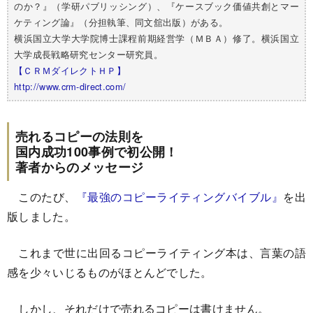
のか？』（学研パブリッシング）、『ケースブック価値共創とマー
ケティング論』（分担執筆、同文舘出版）がある。
横浜国立大学大学院博士課程前期経営学（ＭＢＡ）修了。横浜国立
大学成長戦略研究センター研究員。
【ＣＲＭダイレクトＨＰ】
http://www.crm-direct.com/
売れるコピーの法則を
国内成功100事例で初公開！
著者からのメッセージ
このたび、
『最強のコピーライティングバイブル』
を出
版しました。
これまで世に出回るコピーライティング本は、言葉の語
感を少々いじるものがほとんどでした。
しかし、それだけで売れるコピーは書けません。