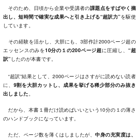
そのため、日頃から企業や受講者の
課題点をすばやく摘
出し、短時間で確実な成果へと引き上げる“超訳力”
を駆使
しています。
その経験を活かし、大胆にも、3部作計2000ページ超の
エッセンスのみを
10分の１の200ページ超
に圧縮し、
“超
訳”
したのが本書です。
“超訳”結果として、2000ページはさすがに読めない読者
に、
9割を大胆カットし、成果を挙げる稀少部分のみ抜き
出しました
。
だから、本書１冊だけ読めばいいという10分の１の薄さ
のハンドブックになっています。
ただ、ページ数を薄くはしましたが、
中身の充実度は、