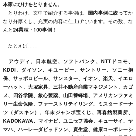
本家にひけをとりません
。
とりわけ、文中で紹介する事例は、
国内事例に絞って
か
なり分厚くし、充実の内容に仕上げています。その数、な
んと
24業種・100事例
！
たとえば……
アウディ、日本航空、ソフトバンク、NTTドコモ、
KDDI、ダイソン、キユーピー、サントリー、ソニー損
保、サッポロビール、サンスター、イオン、楽天、イエロ
ーハット、大塚家具、三井不動産商業マネジメント、カゴ
メ、四谷学院、救心製薬、山田養蜂場、アメリカンファミ
リー生命保険、ファーストリテイリング、ミスタードーナ
ツ（ダスキン）、年末ジャンボ宝くじ、再春館製薬所、
KADOKAWA、マイナビ、ユニセフ協会、キューサイ、ヤ
マハ、ハーレーダビッドソン、資生堂、健康コーポレーシ