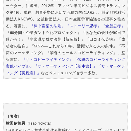
ーケター」に選出。2012年、アマゾン年間ビジネス書売上ランキン
グ第1位。現在、教育分野においても精力的に活動し、特定非営利活
動法人KNOWS、公益財団法人・日本生涯学習協議会の理事を務め
る。著書に、
『稼ぐ言葉の法則』
『ストーリー思考』
『全脳思考』
『60分間・企業ダントツ化プロジェクト』『あなたの会社が90日で
儲かる！』『非常識な成功法則【新装版】』『口コミ伝染病』『成
功者の告白』『2022──これから10年、活躍できる人の条件』『不
変のマーケティング』『禁断のセールスコピーライティング』、監
訳書に、
『ザ・コピーライティング』
『伝説のコピーライティング
実践バイブル』
『ザ・マーケティング【基本篇】』
『ザ・マーケテ
ィング【実践篇】』
などベスト＆ロングセラー多数。
［著者］
（Isao Yokota）
横田伊佐男
CRMダイレクト株式会社代表取締役。シティグループ、ベネッセグ