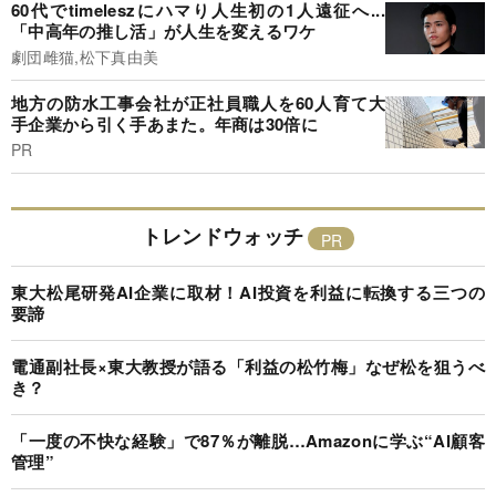
60代でtimeleszにハマり人生初の1人遠征へ...
「中高年の推し活」が人生を変えるワケ
劇団雌猫,松下真由美
地方の防水工事会社が正社員職人を60人育て大
手企業から引く手あまた。年商は30倍に
PR
トレンドウォッチ
東大松尾研発AI企業に取材！AI投資を利益に転換する三つの
要諦
電通副社長×東大教授が語る「利益の松竹梅」なぜ松を狙うべ
き？
「一度の不快な経験」で87％が離脱…Amazonに学ぶ“AI顧客
管理”