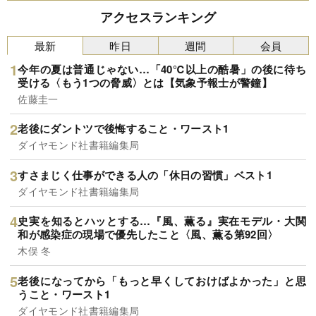
アクセスランキング
最新
昨日
週間
会員
今年の夏は普通じゃない…「40℃以上の酷暑」の後に待ち
受ける〈もう1つの脅威〉とは【気象予報士が警鐘】
佐藤圭一
老後にダントツで後悔すること・ワースト1
ダイヤモンド社書籍編集局
すさまじく仕事ができる人の「休日の習慣」ベスト1
ダイヤモンド社書籍編集局
史実を知るとハッとする…『風、薫る』実在モデル・大関
和が感染症の現場で優先したこと〈風、薫る第92回〉
木俣 冬
老後になってから「もっと早くしておけばよかった」と思
うこと・ワースト1
ダイヤモンド社書籍編集局