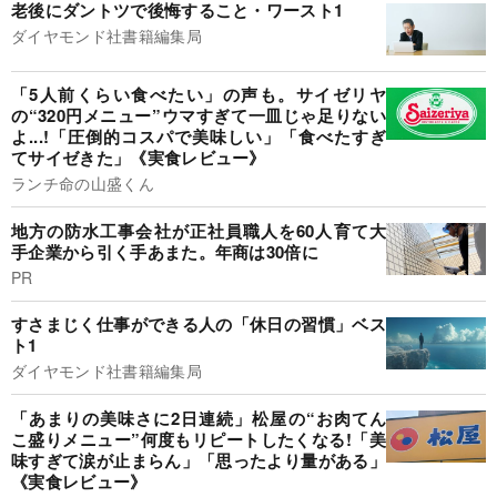
老後にダントツで後悔すること・ワースト1
ダイヤモンド社書籍編集局
「5人前くらい食べたい」の声も。サイゼリヤ
の“320円メニュー”ウマすぎて一皿じゃ足りない
よ...!「圧倒的コスパで美味しい」「食べたすぎ
てサイゼきた」《実食レビュー》
ランチ命の山盛くん
地方の防水工事会社が正社員職人を60人育て大
手企業から引く手あまた。年商は30倍に
PR
すさまじく仕事ができる人の「休日の習慣」ベス
ト1
ダイヤモンド社書籍編集局
「あまりの美味さに2日連続」松屋の“お肉てん
こ盛りメニュー”何度もリピートしたくなる!「美
味すぎて涙が止まらん」「思ったより量がある」
《実食レビュー》