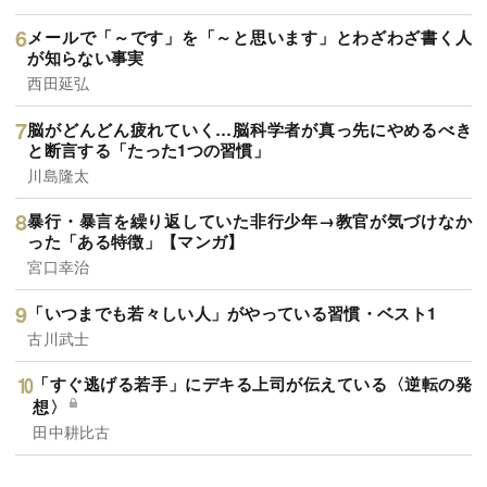
メールで「～です」を「～と思います」とわざわざ書く人
が知らない事実
西田延弘
脳がどんどん疲れていく…脳科学者が真っ先にやめるべき
と断言する「たった1つの習慣」
川島隆太
暴行・暴言を繰り返していた非行少年→教官が気づけなか
った「ある特徴」【マンガ】
宮口幸治
「いつまでも若々しい人」がやっている習慣・ベスト1
古川武士
「すぐ逃げる若手」にデキる上司が伝えている〈逆転の発
想〉
田中耕比古