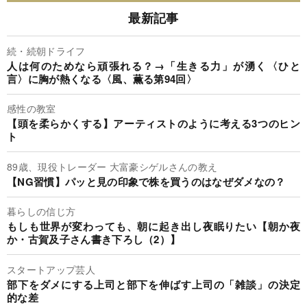
最新記事
続・続朝ドライフ
人は何のためなら頑張れる？→「生きる力」が湧く〈ひと
言〉に胸が熱くなる〈風、薫る第94回〉
感性の教室
【頭を柔らかくする】アーティストのように考える3つのヒン
ト
89歳、現役トレーダー 大富豪シゲルさんの教え
【NG習慣】パッと見の印象で株を買うのはなぜダメなの？
暮らしの信じ方
もしも世界が変わっても、朝に起き出し夜眠りたい【朝か夜
か・古賀及子さん書き下ろし（2）】
スタートアップ芸人
部下をダメにする上司と部下を伸ばす上司の「雑談」の決定
的な差