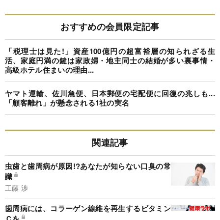
おすすめの会員限定記事
「税理士は見た!」資産100億円の超富裕層の知られざる生
活、家庭円満の鍵は家政婦・地主同士の結婚が多い裏事情・
高級ホテル住まいの理由...
ヤマト運輸、佐川急便、日本郵便の宅配便に回復の兆しも...
「顧客離れ」が懸念される1社の実名
関連記事
虫歯と歯周病が原因!?あなたが知らない口臭の常
識
工藤 渉
歯周病には、コラーゲン線維を再生するビタミン
Ｃを