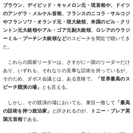
ブラウン、デイビッド・キャメロン元・現首相や、ドイツ
のアンゲラ・メルケル首相、フランスのニコラ・サルコジ
やフランソワ・オランド元・現大統領、米国のビル・クリ
ントン元大統領やアル・ゴア元副大統領、ロシアのウラジ
ーミル・プーチン大統領など
のスピーチを間近で聴いてき
た。
これらの国家リーダーは、さすがに一国のリーダーだけ
あり、いずれも、それなりの見事な話術を持っているが、
そのため、ダボス会議とは、ある意味で、
「世界最高のス
ピーチ競演の場」
とも言える。
しかし、その競演の場においても、衆目一致して
「最高
の話術を持つ政治家」
と評されるのが、
トニー・ブレア英
国元首相
である。