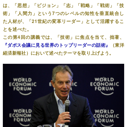
は、
「思想」「ビジョン」「志」「戦略」「戦術」「技
術」「人間力」
という7つのレベルの知性を垂直統合し
た人材が、
「21世紀の変革リーダー」
として活躍するこ
とを述べた。
この第4回の講義では、「技術」に焦点を当て、拙著、
『ダボス会議に見る世界のトップリーダーの話術』
（東洋
経済新報社）において述べたテーマを取り上げよう。