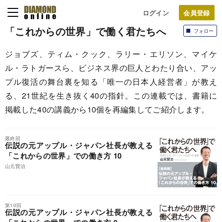
ログイン
「これからの世界」で働く君たちへ
フォロー
ジョブズ、ティム・クック、ラリー・エリソン、マイケ
ル・ラトガースら、ビジネス界の巨人とわたり合い、アッ
プル復活の舞台裏を知る「唯一の日本人経営者」が教え
る、21世紀を生き抜く40の指針。この連載では、書籍に
掲載した40の講義から10個を再編集してご紹介します。
最終回
伝説の元アップル・ジャパン社長が教える
「これからの世界」での働き方 10
山元賢治
第10回
伝説の元アップル・ジャパン社長が教える