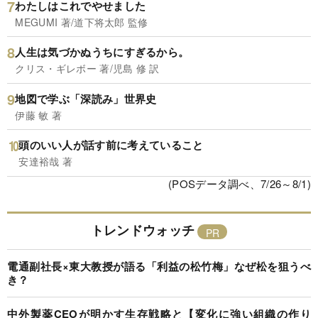
わたしはこれでやせました
MEGUMI 著/道下将太郎 監修
人生は気づかぬうちにすぎるから。
クリス・ギレボー 著/児島 修 訳
地図で学ぶ「深読み」世界史
伊藤 敏 著
頭のいい人が話す前に考えていること
安達裕哉 著
(POSデータ調べ、7/26～8/1)
トレンドウォッチ
電通副社長×東大教授が語る「利益の松竹梅」なぜ松を狙うべ
き？
中外製薬CEOが明かす生存戦略と【変化に強い組織の作り