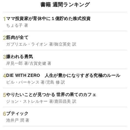
書籍 週間ランキング
ママ投資家が育休中に１億貯めた株式投資
ちょる子 著
筋肉が全て
ガブリエル・ライオン 著/御立英史 訳
嫌われる勇気
岸見一郎 著/古賀史健 著
DIE WITH ZERO 人生が豊かになりすぎる究極のルール
ビル・パーキンス 著/児島 修 訳
やりたいことが見つかる 世界の果てのカフェ
ジョン・ストレルキー 著/鹿田昌美 訳
ブティック
池井戸 潤 著