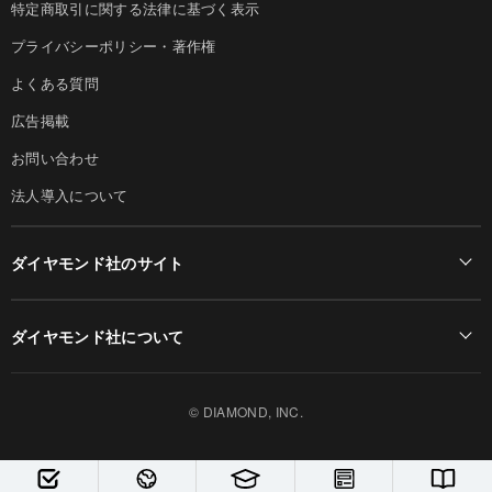
特定商取引に関する法律に基づく表示
プライバシーポリシー・著作権
よくある質問
広告掲載
お問い合わせ
法人導入について
ダイヤモンド社のサイト
Diamond Online(English)
ダイヤモンド社について
週刊ダイヤモンド
ダイヤモンド社TOP
DIAMONDハーバード・ビジネス・レビュー
© DIAMOND, INC.
会社概要
ダイヤモンドZAi（デジタル版）
採用情報
書籍オンライン