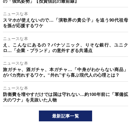
の「強気姿勢」【投資信託の最前線】
ニュースな本
スマホが使えないので…「演歌界の貴公子」を追う90代祖母
を孫が応援するワケ
ニュースな本
え、こんなにあるの？パナソニック、りそな銀行、ユニク
ロ…「企業・ブランド」の意外すぎる共通点
ニュースな本
旅ガチャ、酒ガチャ、本ガチャ…「中身がわからない商品」
がバカ売れするワケ。“外れ”すら喜ぶ現代人の心理とは？
ニュースな本
防衛費を増やすだけでは国は守れない…約100年前に「軍備拡
大のワナ」を見抜いた人物
最新記事一覧