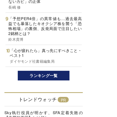
ないカビ」の正体
長嶋 修
「予想PER4倍」の異常値も…過去最高
益でも暴落したキオクシア株を襲う「恐
怖相場」の裏側、反発局面で注目したい
2銘柄とは？
鈴木貴博
「心が疲れたら」真っ先にすべきこと・
ベスト1
ダイヤモンド社書籍編集局
ランキング一覧
トレンドウォッチ
Sky執行役員が明かす、SFA定着失敗の