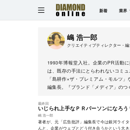
新着
業界
嶋 浩一郎
クリエイティブティレクター・編
1993年博報堂入社。企業のPR活動
は、既存の手法にとらわれないコミュ
「島耕作×ザ・プレミアム・モルツ」
編集長。『ブランド「メディア」のつ
最終回
いじられ上手なＰＲパーソンになろう
嶋 浩一郎
著者が、元「広告批評」編集長で今は銀河ライタ
んと、企業がウェブとどう付き合うかという大き