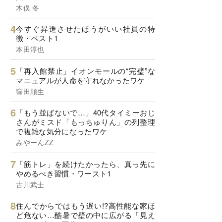
木俣 冬
今すぐ昇進させたほうがいい社員の特
徴・ベスト1
本田淳也
「再入館禁止」イオンモールの“完璧”な
マニュアルが人命を守れなかったワケ
窪田順生
「もう並ばないで…」40代タイミーおじ
さんがミスド「もっちゅりん」の列整理
で複雑な気分になったワケ
みやーんZZ
「筋トレ」を続けたかったら、真っ先に
やめるべき習慣・ワースト1
古川武士
住んでからではもう遅い!?高性能な家ほ
ど危ない…酷暑で壁の中に広がる「見え