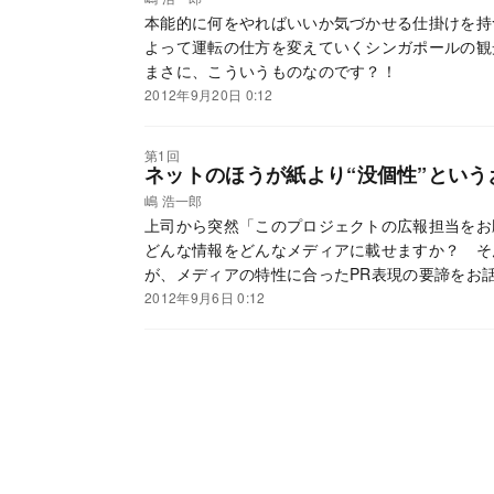
本能的に何をやればいいか気づかせる仕掛けを持
よって運転の仕方を変えていくシンガポールの観
まさに、こういうものなのです？！
2012年9月20日 0:12
第1回
ネットのほうが紙より“没個性”という
嶋 浩一郎
上司から突然「このプロジェクトの広報担当を
どんな情報をどんなメディアに載せますか？ そ
が、メディアの特性に合ったPR表現の要諦をお
2012年9月6日 0:12