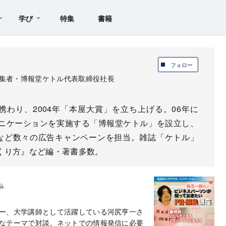
学び
特集
書籍
フォロー
集者・博報堂ケトル代表取締役社長
に携わり、2004年「本屋大賞」を立ち上げる。06年に
ニケーションを実施する「博報堂ケトル」を設立し、
など数々の広告キャンペーンを担当。雑誌「ケトル」
くり方』など編・著書多数。
ー、大学講師として活躍している河尻亨一さ
なテーマで対談。ネットでの情報発信に必要