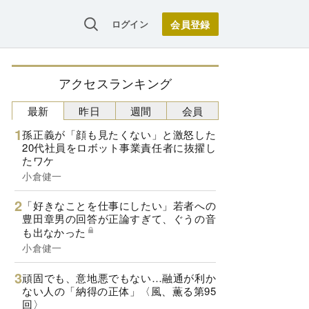
ログイン
アクセスランキング
最新
昨日
週間
会員
孫正義が「顔も見たくない」と激怒した
20代社員をロボット事業責任者に抜擢し
たワケ
小倉健一
「好きなことを仕事にしたい」若者への
豊田章男の回答が正論すぎて、ぐうの音
も出なかった
小倉健一
頑固でも、意地悪でもない…融通が利か
ない人の「納得の正体」〈風、薫る第95
回〉