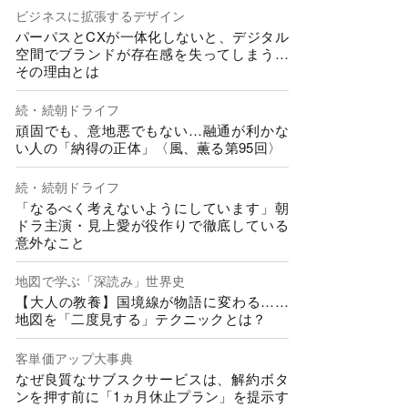
ビジネスに拡張するデザイン
パーパスとCXが一体化しないと、デジタル
空間でブランドが存在感を失ってしまう…
その理由とは
続・続朝ドライフ
頑固でも、意地悪でもない…融通が利かな
い人の「納得の正体」〈風、薫る第95回〉
続・続朝ドライフ
「なるべく考えないようにしています」朝
ドラ主演・見上愛が役作りで徹底している
意外なこと
地図で学ぶ「深読み」世界史
【大人の教養】国境線が物語に変わる……
地図を「二度見する」テクニックとは？
客単価アップ大事典
なぜ良質なサブスクサービスは、解約ボタ
ンを押す前に「1ヵ月休止プラン」を提示す