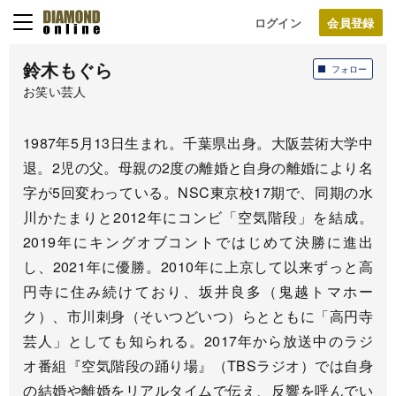
ログイン
鈴木もぐら
フォロー
お笑い芸人
1987年5月13日生まれ。千葉県出身。大阪芸術大学中
退。2児の父。母親の2度の離婚と自身の離婚により名
字が5回変わっている。NSC東京校17期で、同期の水
川かたまりと2012年にコンビ「空気階段」を結成。
2019年にキングオブコントではじめて決勝に進出
し、2021年に優勝。2010年に上京して以来ずっと高
円寺に住み続けており、坂井良多（鬼越トマホー
ク）、市川刺身（そいつどいつ）らとともに「高円寺
芸人」としても知られる。2017年から放送中のラジ
オ番組『空気階段の踊り場』（TBSラジオ）では自身
の結婚や離婚をリアルタイムで伝え、反響を呼んでい