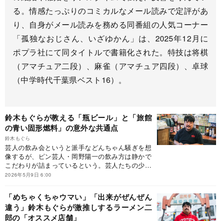
る。情感たっぷりのコミカルなメール読みで定評があ
り、自身がメール読みを務める同番組の人気コーナー
「孤独なおじさん、いざゆかん」は、2025年12月に
ポプラ社にて同タイトルで書籍化された。特技は将棋
（アマチュア二段）、麻雀（アマチュア四段）、卓球
（中学時代千葉県ベスト16）。
鈴木もぐらが教える「瓶ビール」と「旅館
の青い固形燃料」の意外な共通点
鈴木もぐら
芸人の飲み会というと派手などんちゃん騒ぎを想
像するが、ピン芸人・岡野陽一の飲み方は静かで
こだわりが詰まっているという。芸人たちの少し
知的な酒の嗜み方を、後輩の鈴木もぐらが明か
2026年5月9日 6:00
す。※本稿は、お笑い芸人の鈴木もぐら『没頭
飯』（ポプラ社）の一部を抜粋・編集したもので
「めちゃくちゃウマい」「出来がぜんぜん
す。
違う」鈴木もぐらが激推しするラーメン二
郎の「オススメ店舗」