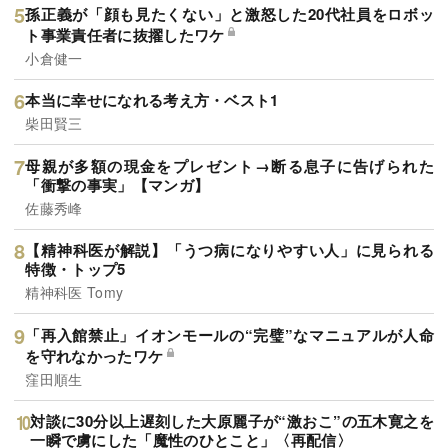
孫正義が「顔も見たくない」と激怒した20代社員をロボッ
ト事業責任者に抜擢したワケ
小倉健一
本当に幸せになれる考え方・ベスト1
柴田賢三
母親が多額の現金をプレゼント→断る息子に告げられた
「衝撃の事実」【マンガ】
佐藤秀峰
【精神科医が解説】「うつ病になりやすい人」に見られる
特徴・トップ5
精神科医 Tomy
「再入館禁止」イオンモールの“完璧”なマニュアルが人命
を守れなかったワケ
窪田順生
対談に30分以上遅刻した大原麗子が“激おこ”の五木寛之を
一瞬で虜にした「魔性のひとこと」〈再配信〉