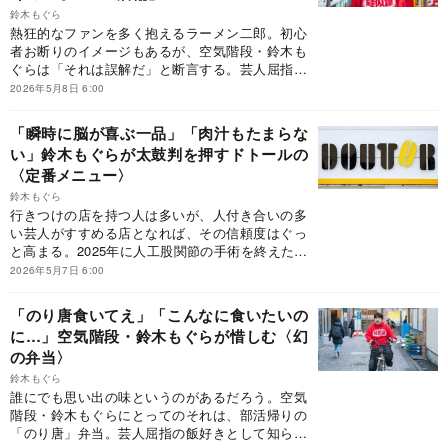
鈴木もぐら
熱狂的なファンを多く抱えるラーメン二郎。初心
者お断りのイメージもあるが、空気階段・鈴木も
ぐらは「それは誤解だ」と断言する。芸人屈指の
二郎ファンが、初心者向けの二郎の楽しみ方を伝
2026年5月8日 6:00
授する。※本稿は、お笑い芸人の鈴木もぐら『没
頭飯』（ポプラ社）の一部を抜粋・編集したもの
「瞬時に脳が喜ぶ一品」「肉汁もたまらな
です。
い」鈴木もぐらが太鼓判を押すドトールの
〈定番メニュー〉
鈴木もぐら
行きつけの店を持つ人は多いが、人付き合いの多
い芸人がすすめる店となれば、その信頼度はぐっ
と高まる。2025年に人工股関節の手術を終えた空
気階段・鈴木もぐらが、退院後にオズワルド畠中
2026年5月7日 6:00
と行った店とは？さらに、下積み時代を支えた
「安くて長居できる」チェーン店や、ネタ作りの
「のり唐食いてえ」「こんなに食いたいの
裏側も明かされる。食に一家言あるもぐらが語り
に…」空気階段・鈴木もぐらが惜しむ〈幻
尽くす、“うまくて安い”名店の数々。※本稿は、お
の弁当〉
笑い芸人の鈴木もぐら『没頭飯』（ポプラ社）の
一部を抜粋・編集したものです。
鈴木もぐら
誰にでも思い出の味というのがあるだろう。空気
階段・鈴木もぐらにとってのそれは、部活帰りの
「のり唐」弁当。芸人屈指の飯好きとして知られ