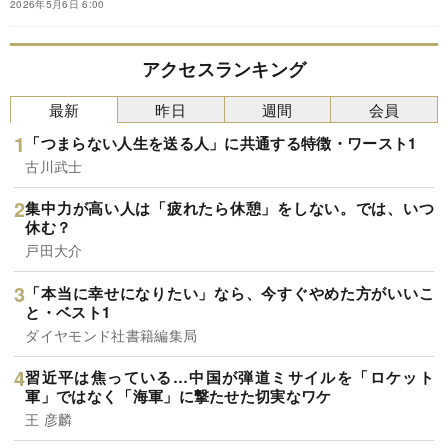
る彼が、弁当をより美味しく食べるために行って
2026年5月6日 6:00
いた工夫とは？※本稿は、お笑い芸人の鈴木もぐ
ら『没頭飯』（ポプラ社）の一部を抜粋・編集し
たものです。
アクセスランキング
最新
昨日
週間
会員
「つまらない人生を送る人」に共通する特徴・ワースト1
古川武士
集中力が高い人は「疲れたら休憩」をしない。では、いつ
休む？
戸田大介
「本当に幸せになりたい」なら、今すぐやめた方がいいこ
と・ベスト1
ダイヤモンド社書籍編集局
習近平は焦っている…中国が弾道ミサイルを「ロケット
軍」ではなく「海軍」に撃たせた切実なワケ
王 彦麟