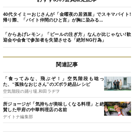
40代タイミーおじさんが「金曜夜の居酒屋」でスキマバイト!
帰り際、「バイト仲間のひと言」が胸に染みる...
「からあげレモン」「ビールの注ぎ方」なんか比じゃない!歓
迎会や会食で参加者を失望させる「絶対NG行為」
関連記事
「食ってみな、飛ぶぞ！」空気階段も唸っ
た、“孤独なおじさん”のズボラ絶品レシピ
空気階段の踊り場,和田ラヂヲ
所ジョージが「気持ちが美味しくなる料理」と絶
賛した甲府の中華料理店の名前
デイトナ編集部