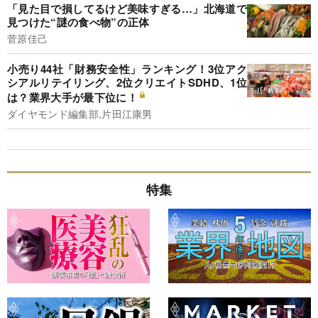
「見た目で損してるけど美味すぎる…」北海道で
見つけた“謎の食べ物”の正体
菅原佳己
小売り44社「財務安全性」ランキング！3位アク
シアルリテイリング、2位クリエイトSDHD、1位
は？業界大手が最下位に！
ダイヤモンド編集部,片田江康男
特集