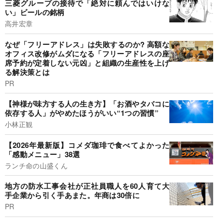
三菱グループの接待で「絶対に頼んではいけな
い」ビールの銘柄
高井宏章
なぜ「フリーアドレス」は失敗するのか? 高額な
オフィス改修がムダになる「フリーアドレスの座
席予約が定着しない元凶」と組織の生産性を上げ
る解決策とは
PR
【神様が味方する人の生き方】「お酒やタバコに
依存する人」がやめたほうがいい“1つの習慣”
小林正観
【2026年最新版】コメダ珈琲で食べてよかった
「感動メニュー」38選
ランチ命の山盛くん
地方の防水工事会社が正社員職人を60人育て大
手企業から引く手あまた。年商は30倍に
PR