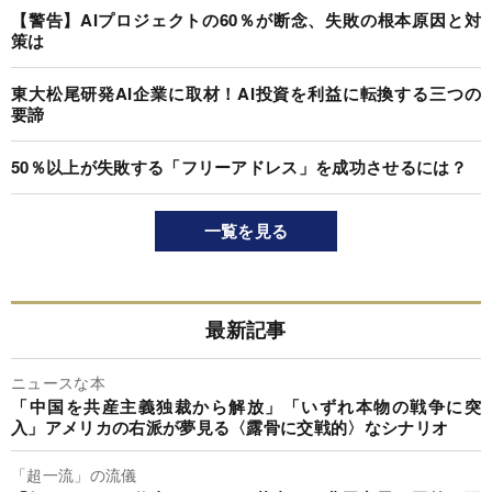
【警告】AIプロジェクトの60％が断念、失敗の根本原因と対
策は
東大松尾研発AI企業に取材！AI投資を利益に転換する三つの
要諦
50％以上が失敗する「フリーアドレス」を成功させるには？
一覧を見る
最新記事
ニュースな本
「中国を共産主義独裁から解放」「いずれ本物の戦争に突
入」アメリカの右派が夢見る〈露骨に交戦的〉なシナリオ
「超一流」の流儀