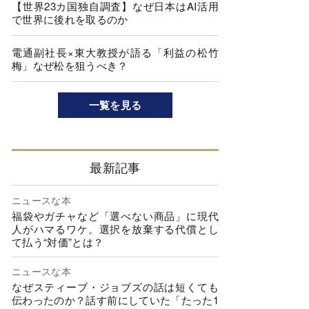
【世界23カ国独自調査】なぜ日本はAI活用
で世界に後れを取るのか
電通副社長×東大教授が語る「利益の松竹
梅」なぜ松を狙うべき？
一覧を見る
最新記事
ニュースな本
福袋やガチャなど「選べない商品」に現代
人がハマるワケ。選択を放棄する代償とし
て払う“対価”とは？
ニュースな本
なぜスティーブ・ジョブズの話は短くても
伝わったのか？話す前にしていた「たった1