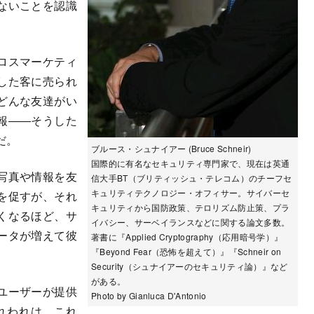
ないことを認識
ロスマーケティ
した客に売られ
どんな友達がい
報――そうした
だ。
ブルース・シュナイアー (Bruce Schneir)
国際的に有名なセキュリティ専門家で、現在は英通
写真や情報を友
信大手BT（ブリティッシュ・テレコム）のチーフセ
キュリティテクノロジー・オフィサー。サイバーセ
を促すが、それ
キュリティから国防政策、テロリズム防止策、プラ
くなるほど、サ
イバシー、サーベイランスなどに関する論文多数。
ータが増えて彼
著書に『Applied Cryptography（応用暗号学）』
『Beyond Fear（恐怖を超えて）』『Schneir on
Security（シュナイアーのセキュリティ論）』など
がある。
ユーザーが提供
Photo by Gianluca D'Antonio
れわれは、これ