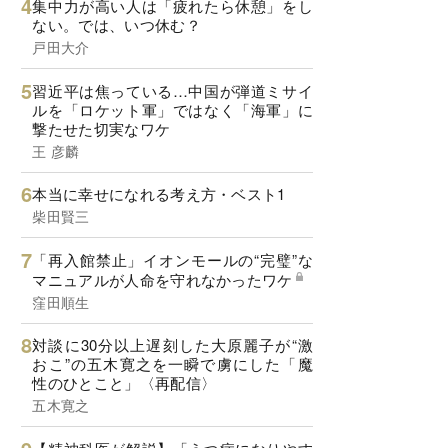
集中力が高い人は「疲れたら休憩」をし
ない。では、いつ休む？
戸田大介
習近平は焦っている…中国が弾道ミサイ
ルを「ロケット軍」ではなく「海軍」に
撃たせた切実なワケ
王 彦麟
本当に幸せになれる考え方・ベスト1
柴田賢三
「再入館禁止」イオンモールの“完璧”な
マニュアルが人命を守れなかったワケ
窪田順生
対談に30分以上遅刻した大原麗子が“激
おこ”の五木寛之を一瞬で虜にした「魔
性のひとこと」〈再配信〉
五木寛之