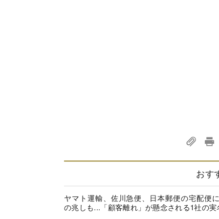
おす
ヤマト運輸、佐川急便、日本郵便の宅配便
の兆しも...「顧客離れ」が懸念される1社の実