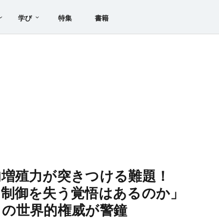
学び
特集
書籍
的増殖力が突きつける難題！
の制御を失う覚悟はあるのか」
ィの世界的権威が警鐘