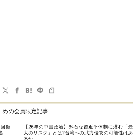
すめの会員限定記事
に回復
【26年の中国政治】盤石な習近平体制に潜む「最
名
大のリスク」とは?台湾への武力侵攻の可能性はあ
るか