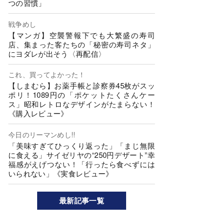
つの習慣」
戦争めし
【マンガ】空襲警報下でも大繁盛の寿司
店、集まった客たちの「秘密の寿司ネタ」
にヨダレが出そう〈再配信〉
これ、買ってよかった！
【しまむら】お薬手帳と診察券45枚がスッ
ポリ！1089円の「ポケットたくさんケー
ス」昭和レトロなデザインがたまらない！
《購入レビュー》
今日のリーマンめし!!
「美味すぎてひっくり返った」「まじ無限
に食える」サイゼリヤの“250円デザート”幸
福感がえげつない！「行ったら食べずには
いられない」《実食レビュー》
最新記事一覧