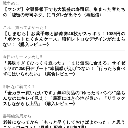
戦争めし
【マンガ】空襲警報下でも大繁盛の寿司店、集まった客たち
の「秘密の寿司ネタ」にヨダレが出そう〈再配信〉
これ、買ってよかった！
【しまむら】お薬手帳と診察券45枚がスッポリ！1089円の
「ポケットたくさんケース」昭和レトロなデザインがたまら
ない！《購入レビュー》
今日のリーマンめし!!
「美味すぎてひっくり返った」「まじ無限に食える」サイゼ
リヤの“250円デザート”幸福感がえげつない！「行ったら食べ
ずにはいられない」《実食レビュー》
明日なに着てく？
「全カラー買いたいです」無印良品の“ゆったりパンツ”楽ち
んなのにキレイ見え！「最高にはき心地が良い」「リラック
スしながらも上品」《購入レビュー》
書籍編集局から
老後になってから「もっと早くしておけばよかった」と思う
こと・ワースト1［見逃し配信・8月第2週］