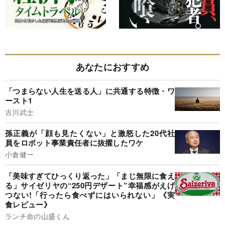
あなたにおすすめ
「つまらない人生を送る人」に共通する特徴・ワ
ースト1
古川武士
孫正義が「顔も見たくない」と激怒した20代社
員をロボット事業責任者に抜擢したワケ
小倉健一
「美味すぎてひっくり返った」「まじ無限に食え
る」サイゼリヤの“250円デザート”幸福感がえげ
つない!「行ったら食べずにはいられない」《実
食レビュー》
ランチ命の山盛くん