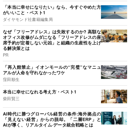
「本当に幸せになりたい」なら、今すぐやめた方
がいいこと・ベスト1
ダイヤモンド社書籍編集局
なぜ「フリーアドレス」は失敗するのか? 高額な
オフィス改修がムダになる「フリーアドレスの座
席予約が定着しない元凶」と組織の生産性を上げ
る解決策とは
PR
「再入館禁止」イオンモールの“完璧”なマニュ
アルが人命を守れなかったワケ
窪田順生
本当に幸せになれる考え方・ベスト1
柴田賢三
AI時代に勝つグローバル経営の条件:海外拠点の
「見えない経営」からの脱却。「二層ERP」と
AIが導く、リアルタイム·データ統合戦略とは