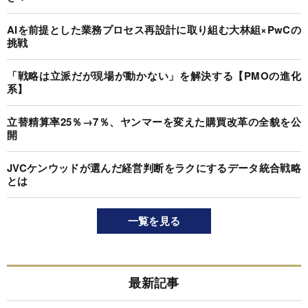
AIを前提とした業務プロセス再設計に取り組む大林組×PwCの
挑戦
「戦略は立派だが現場が動かない」を解決する【PMOの進化
系】
立替精算率25％→7％、ヤンマーを変えた購買改革の全貌を公
開
JVCケンウッドが選んだ経営判断をラクにするデータ統合戦略
とは
一覧を見る
最新記事