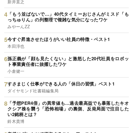
新井直之
「もう並ばないで…」40代タイミーおじさんがミスド「も
っちゅりん」の列整理で複雑な気分になったワケ
みやーんZZ
今すぐ昇進させたほうがいい社員の特徴・ベスト1
本田淳也
孫正義が「顔も見たくない」と激怒した20代社員をロボッ
ト事業責任者に抜擢したワケ
小倉健一
すさまじく仕事ができる人の「休日の習慣」ベスト1
ダイヤモンド社書籍編集局
「予想PER4倍」の異常値も…過去最高益でも暴落したキオ
クシア株を襲う「恐怖相場」の裏側、反発局面で注目した
い2銘柄とは？
鈴木貴博