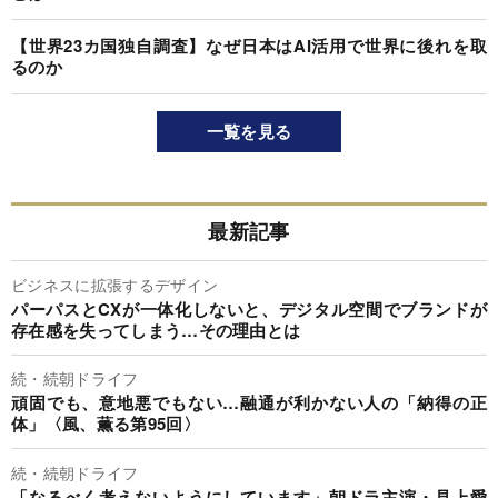
【世界23カ国独自調査】なぜ日本はAI活用で世界に後れを取
るのか
一覧を見る
最新記事
ビジネスに拡張するデザイン
パーパスとCXが一体化しないと、デジタル空間でブランドが
存在感を失ってしまう…その理由とは
続・続朝ドライフ
頑固でも、意地悪でもない…融通が利かない人の「納得の正
体」〈風、薫る第95回〉
続・続朝ドライフ
「なるべく考えないようにしています」朝ドラ主演・見上愛