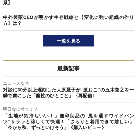
系】
中外製薬CEOが明かす生存戦略と【変化に強い組織の作り
方】は？
一覧を見る
最新記事
ニュースな本
対談に30分以上遅刻した大原麗子が“激おこ”の五木寛之を一
瞬で虜にした「魔性のひとこと」〈再配信〉
明日なに着てく？
「生地が気持ちいい！」無印良品の“風を通すワイドパン
ツ”サラッと涼しくて快適！「さらりと着用できて嬉しい」
「今から秋、ずっといけそう」《購入レビュー》