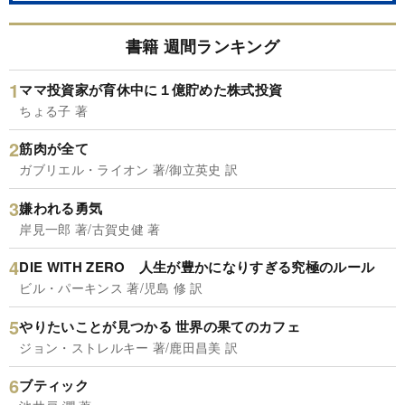
書籍 週間ランキング
ママ投資家が育休中に１億貯めた株式投資
ちょる子 著
筋肉が全て
ガブリエル・ライオン 著/御立英史 訳
嫌われる勇気
岸見一郎 著/古賀史健 著
DIE WITH ZERO 人生が豊かになりすぎる究極のルール
ビル・パーキンス 著/児島 修 訳
やりたいことが見つかる 世界の果てのカフェ
ジョン・ストレルキー 著/鹿田昌美 訳
ブティック