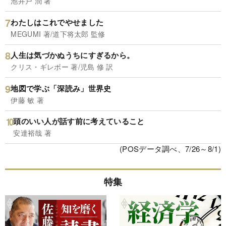
池井戸 潤 著
わたしはこれでやせました
MEGUMI 著/道下将太郎 監修
人生は気づかぬうちにすぎるから。
クリス・ギレボー 著/児島 修 訳
地図で学ぶ「深読み」世界史
伊藤 敏 著
頭のいい人が話す前に考えていること
安達裕哉 著
(POSデータ調べ、7/26～8/1)
特集