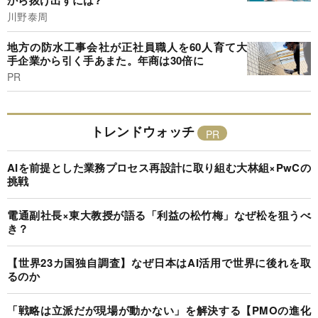
から抜け出すには?
川野泰周
地方の防水工事会社が正社員職人を60人育て大
手企業から引く手あまた。年商は30倍に
PR
トレンドウォッチ
AIを前提とした業務プロセス再設計に取り組む大林組×PwCの
挑戦
電通副社長×東大教授が語る「利益の松竹梅」なぜ松を狙うべ
き？
【世界23カ国独自調査】なぜ日本はAI活用で世界に後れを取
るのか
「戦略は立派だが現場が動かない」を解決する【PMOの進化