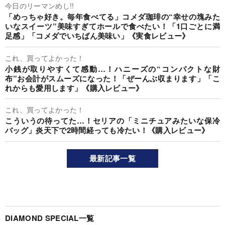
今日のリーマンめし!!
「めっちゃ好き。毎年食べてる」コメダ珈琲の“幸せの塊みた
いなスイーツ”美味すぎてホールで食べたい！「1口ごとに満
足感」「コメダでいちばん美味い」《実食レビュー》
これ、買ってよかった！
小銭が取りやすくて感動…！ハニーズの“コンパクトな財
布”お会計がスムーズになった！「ぜーんぶ収まります」「こ
れからも愛用します」《購入レビュー》
これ、買ってよかった！
こういうの待ってた…！セリアの「ミニチュアみたいな保冷
バッグ」炎天下で2時間経っても冷たい！《購入レビュー》
最新記事一覧
DIAMOND SPECIAL一覧