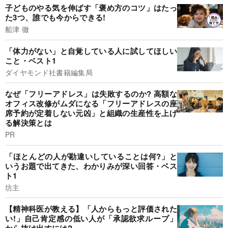
子どものやる気を伸ばす「褒め方のコツ」はたっ
た3つ、誰でも今からできる!
船津 徹
「体力がない」と自覚している人に試してほしい
こと・ベスト1
ダイヤモンド社書籍編集局
なぜ「フリーアドレス」は失敗するのか? 高額な
オフィス改修がムダになる「フリーアドレスの座
席予約が定着しない元凶」と組織の生産性を上げ
る解決策とは
PR
「ほとんどの人が勘違いしていることは何?」と
いうお題で出てきた、わかりみが深い回答・ベス
ト1
坊主
【精神科医が教える】「人からもっと評価された
い!」自己肯定感の低い人が「承認欲求ループ」