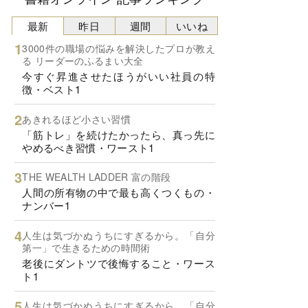
最新
昨日
週間
いいね
3000件の職場の悩みを解決したプロが教え
る リーダーのふるまい大全
今すぐ昇進させたほうがいい社員の特
徴・ベスト1
あきれるほど小さい習慣
「筋トレ」を続けたかったら、真っ先に
やめるべき習慣・ワースト1
THE WEALTH LADDER 富の階段
人間の所有物の中で最も高くつくもの・
ナンバー1
人生は気づかぬうちにすぎるから。「自分
第一」で生きるための時間術
老後にダントツで後悔すること・ワース
ト1
人生は気づかぬうちにすぎるから。「自分