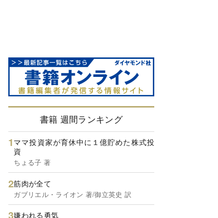
書籍 週間ランキング
ママ投資家が育休中に１億貯めた株式投
資
ちょる子 著
筋肉が全て
ガブリエル・ライオン 著/御立英史 訳
嫌われる勇気