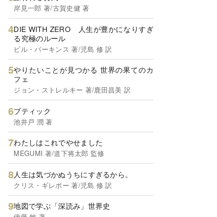
岸見一郎 著/古賀史健 著
DIE WITH ZERO 人生が豊かになりすぎ
る究極のルール
ビル・パーキンス 著/児島 修 訳
やりたいことが見つかる 世界の果てのカ
フェ
ジョン・ストレルキー 著/鹿田昌美 訳
ブティック
池井戸 潤 著
わたしはこれでやせました
MEGUMI 著/道下将太郎 監修
人生は気づかぬうちにすぎるから。
クリス・ギレボー 著/児島 修 訳
地図で学ぶ「深読み」世界史
伊藤 敏 著