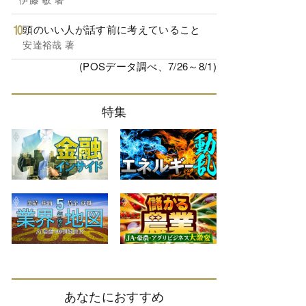
頭のいい人が話す前に考えていること
安達裕哉 著
(POSデータ調べ、7/26～8/1)
特集
あなたにおすすめ