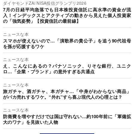
ダイヤモンドZAi NISA投信グランプリ2026
7月の日経平均急落でも日本株投資信託に高水準の資金が流
入！インデックスとアクティブの動きから見えた個人投資家
の「強気姿勢」【投資信託の最前線】
ニュースな本
スマホが使えないので…「演歌界の貴公子」を追う90代祖母
を孫が応援するワケ
ニュースな本
え、こんなにあるの？パナソニック、りそな銀行、ユニク
ロ…「企業・ブランド」の意外すぎる共通点
ニュースな本
旅ガチャ、酒ガチャ、本ガチャ…「中身がわからない商品」
がバカ売れするワケ。“外れ”すら喜ぶ現代人の心理とは？
ニュースな本
防衛費を増やすだけでは国は守れない…約100年前に「軍備拡
大のワナ」を見抜いた人物