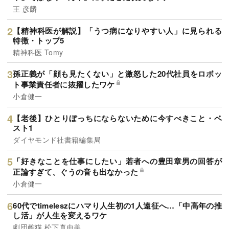
王 彦麟
【精神科医が解説】「うつ病になりやすい人」に見られる
特徴・トップ5
精神科医 Tomy
孫正義が「顔も見たくない」と激怒した20代社員をロボッ
ト事業責任者に抜擢したワケ
小倉健一
【老後】ひとりぼっちにならないために今すべきこと・ベ
スト1
ダイヤモンド社書籍編集局
「好きなことを仕事にしたい」若者への豊田章男の回答が
正論すぎて、ぐうの音も出なかった
小倉健一
60代でtimeleszにハマり人生初の1人遠征へ…「中高年の推
し活」が人生を変えるワケ
劇団雌猫,松下真由美