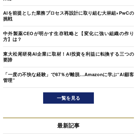
AIを前提とした業務プロセス再設計に取り組む大林組×PwCの
挑戦
中外製薬CEOが明かす生存戦略と【変化に強い組織の作り
方】は？
東大松尾研発AI企業に取材！AI投資を利益に転換する三つの
要諦
「一度の不快な経験」で87％が離脱…Amazonに学ぶ“AI顧客
管理”
一覧を見る
最新記事