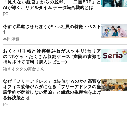
「見えない経営」からの脱却。「二層ERP」と
AIが導く、リアルタイム·データ統合戦略とは
PR
今すぐ昇進させたほうがいい社員の特徴・ベスト
1
本田淳也
おくすり手帳と診察券24枚がスッキリ!セリア
の“ポケットたくさん収納ケース”病院の書類も
持ち歩けて便利《購入レビュー》
雑貨オタクの河合さん
なぜ「フリーアドレス」は失敗するのか? 高額な
オフィス改修がムダになる「フリーアドレスの座
席予約が定着しない元凶」と組織の生産性を上げ
る解決策とは
PR