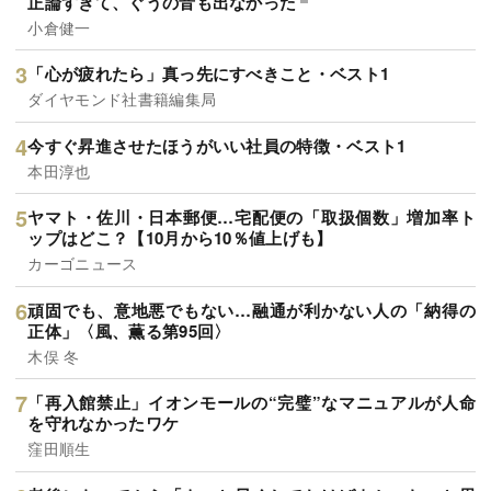
正論すぎて、ぐうの音も出なかった
小倉健一
「心が疲れたら」真っ先にすべきこと・ベスト1
ダイヤモンド社書籍編集局
今すぐ昇進させたほうがいい社員の特徴・ベスト1
本田淳也
ヤマト・佐川・日本郵便…宅配便の「取扱個数」増加率ト
ップはどこ？【10月から10％値上げも】
カーゴニュース
頑固でも、意地悪でもない…融通が利かない人の「納得の
正体」〈風、薫る第95回〉
木俣 冬
「再入館禁止」イオンモールの“完璧”なマニュアルが人命
を守れなかったワケ
窪田順生