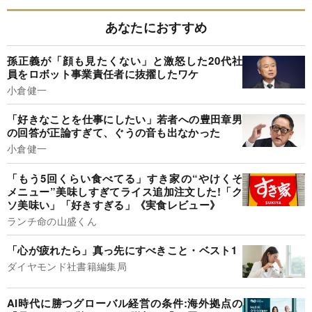
あなたにおすすめ
孫正義が「顔も見たくない」と激怒した20代社
員をロボット事業責任者に抜擢したワケ
小倉健一
「好きなことを仕事にしたい」若者への豊田章男
の回答が正論すぎて、ぐうの音も出なかった
小倉健一
「もう5回くらい食べてる」すき家の“やけくそ
メニュー”美味しすぎてライス追加注文した!「ク
ソ美味い」「好きすぎる」《実食レビュー》
ランチ命の山盛くん
「心が疲れたら」真っ先にすべきこと・ベスト1
ダイヤモンド社書籍編集局
AI時代に勝つグローバル経営の条件:海外拠点の