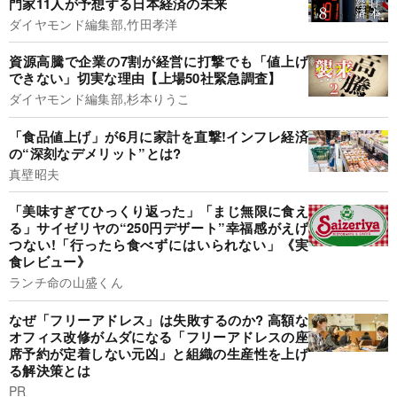
門家11人が予想する日本経済の未来
ダイヤモンド編集部,竹田孝洋
資源高騰で企業の7割が経営に打撃でも「値上げ
できない」切実な理由【上場50社緊急調査】
ダイヤモンド編集部,杉本りうこ
「食品値上げ」が6月に家計を直撃!インフレ経済
の“深刻なデメリット”とは?
真壁昭夫
「美味すぎてひっくり返った」「まじ無限に食え
る」サイゼリヤの“250円デザート”幸福感がえげ
つない!「行ったら食べずにはいられない」《実
食レビュー》
ランチ命の山盛くん
なぜ「フリーアドレス」は失敗するのか? 高額な
オフィス改修がムダになる「フリーアドレスの座
席予約が定着しない元凶」と組織の生産性を上げ
る解決策とは
PR