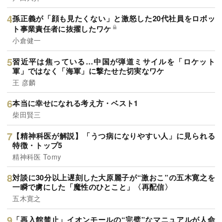
孫正義が「顔も見たくない」と激怒した20代社員をロボッ
ト事業責任者に抜擢したワケ
小倉健一
習近平は焦っている…中国が弾道ミサイルを「ロケット
軍」ではなく「海軍」に撃たせた切実なワケ
王 彦麟
本当に幸せになれる考え方・ベスト1
柴田賢三
【精神科医が解説】「うつ病になりやすい人」に見られる
特徴・トップ5
精神科医 Tomy
対談に30分以上遅刻した大原麗子が“激おこ”の五木寛之を
一瞬で虜にした「魔性のひとこと」〈再配信〉
五木寛之
「再入館禁止」イオンモールの“完璧”なマニュアルが人命