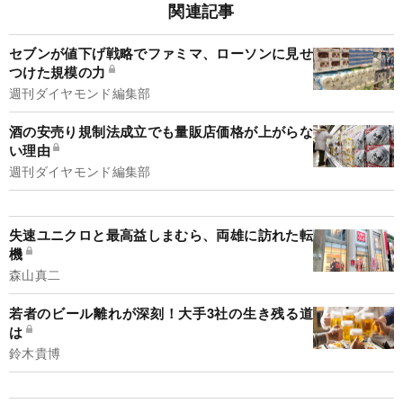
関連記事
セブンが値下げ戦略でファミマ、ローソンに見せ
つけた規模の力
週刊ダイヤモンド編集部
酒の安売り規制法成立でも量販店価格が上がらな
い理由
週刊ダイヤモンド編集部
失速ユニクロと最高益しまむら、両雄に訪れた転
機
森山真二
若者のビール離れが深刻！大手3社の生き残る道
は
鈴木貴博