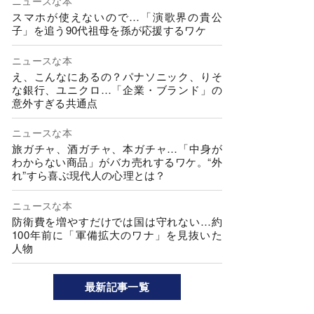
ニュースな本
スマホが使えないので…「演歌界の貴公
子」を追う90代祖母を孫が応援するワケ
ニュースな本
え、こんなにあるの？パナソニック、りそ
な銀行、ユニクロ…「企業・ブランド」の
意外すぎる共通点
ニュースな本
旅ガチャ、酒ガチャ、本ガチャ…「中身が
わからない商品」がバカ売れするワケ。“外
れ”すら喜ぶ現代人の心理とは？
ニュースな本
防衛費を増やすだけでは国は守れない…約
100年前に「軍備拡大のワナ」を見抜いた
人物
最新記事一覧