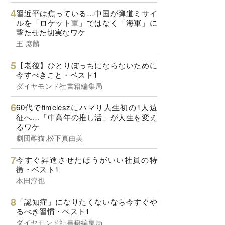
習近平は焦っている…中国が弾道ミサイ
ルを「ロケット軍」ではなく「海軍」に
撃たせた切実なワケ
王 彦麟
【老後】ひとりぼっちにならないために
今すべきこと・ベスト1
ダイヤモンド社書籍編集局
60代でtimeleszにハマり人生初の1人遠
征へ…「中高年の推し活」が人生を変え
るワケ
劇団雌猫,松下真由美
今すぐ昇進させたほうがいい社員の特
徴・ベスト1
本田淳也
「認知症」になりたくないなら今すぐや
るべき習慣・ベスト1
ダイヤモンド社書籍編集局