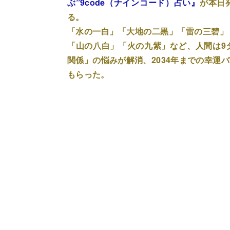
ぶ”9code（ナインコード）占い』
が本日
る。
「水の一白」「大地の二黒」「雷の三碧」
「山の八白」「火の九紫」など、人間は9
関係」の悩みが解消、2034年までの幸運
もらった。