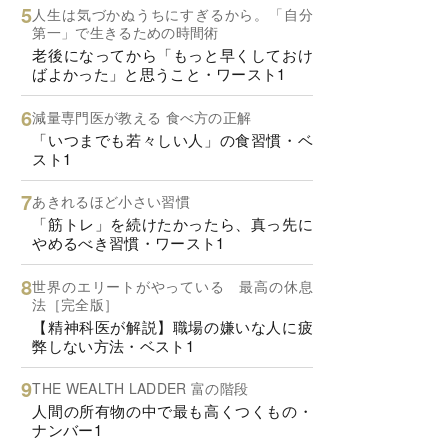
人生は気づかぬうちにすぎるから。「自分
第一」で生きるための時間術
老後になってから「もっと早くしておけ
ばよかった」と思うこと・ワースト1
減量専門医が教える 食べ方の正解
「いつまでも若々しい人」の食習慣・ベ
スト1
あきれるほど小さい習慣
「筋トレ」を続けたかったら、真っ先に
やめるべき習慣・ワースト1
世界のエリートがやっている 最高の休息
法［完全版］
【精神科医が解説】職場の嫌いな人に疲
弊しない方法・ベスト1
THE WEALTH LADDER 富の階段
人間の所有物の中で最も高くつくもの・
ナンバー1