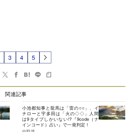
3
4
5
関連記事
小池都知事と龍馬は「雷の○○」、イ
チローと宇多田は「火の◇◇」人間
は9タイプしかいない!?『9code（ナ
インコード）占い』で一発判定！
中野博