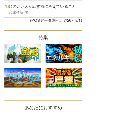
頭のいい人が話す前に考えていること
安達裕哉 著
(POSデータ調べ、7/26～8/1)
特集
あなたにおすすめ