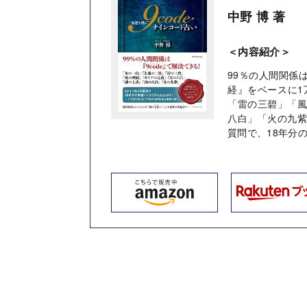
中野 博 著
＜内容紹介＞
99％の人間関係
経』をベースに1
「雷の三碧」「
八白」「火の九紫
質問で、18年分