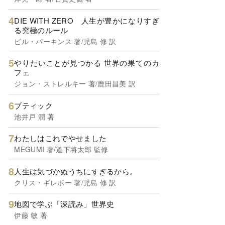
DIE WITH ZERO 人生が豊かになりすぎ
る究極のルール
ビル・パーキンス 著/児島 修 訳
やりたいことが見つかる 世界の果てのカ
フェ
ジョン・ストレルキー 著/鹿田昌美 訳
ブティック
池井戸 潤 著
わたしはこれでやせました
MEGUMI 著/道下将太郎 監修
人生は気づかぬうちにすぎるから。
クリス・ギレボー 著/児島 修 訳
地図で学ぶ「深読み」世界史
伊藤 敏 著