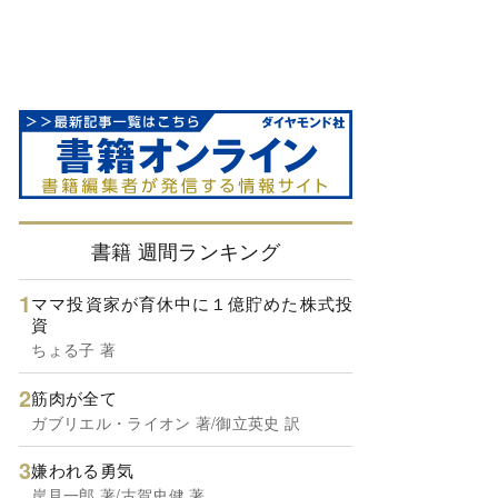
書籍 週間ランキング
ママ投資家が育休中に１億貯めた株式投
資
ちょる子 著
筋肉が全て
ガブリエル・ライオン 著/御立英史 訳
嫌われる勇気
岸見一郎 著/古賀史健 著