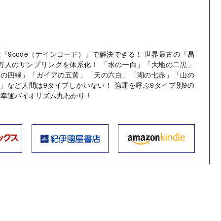
は『9code（ナインコード）』で解決できる！ 世界最古の『易
万人のサンプリングを体系化！ 「水の一白」「大地の二黒」
風の四緑」「ガイアの五黄」「天の六白」「湖の七赤」「山の
」など人間は9タイプしかいない！ 強運を呼ぶ9タイプ別9の
の幸運バイオリズム丸わかり！