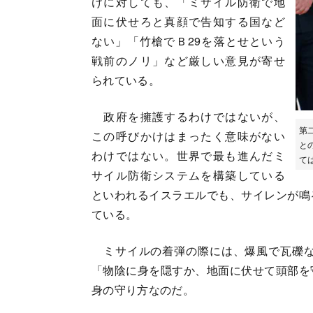
けに対しても、「ミサイル防衛で地
面に伏せろと真顔で告知する国など
ない」「竹槍でＢ29を落とせという
戦前のノリ」など厳しい意見が寄せ
られている。
政府を擁護するわけではないが、
第
この呼びかけはまったく意味がない
と
わけではない。世界で最も進んだミ
て
サイル防衛システムを構築している
といわれるイスラエルでも、サイレンが鳴
ている。
ミサイルの着弾の際には、爆風で瓦礫な
「物陰に身を隠すか、地面に伏せて頭部を
身の守り方なのだ。