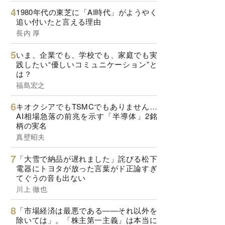
1980年代の東芝に「AI時代」がようやく
追い付いたと言える理由
長内 厚
いま、企業でも、学校でも、家庭でも実
践したい“優しいコミュニケーション”と
は？
福島宏之
キオクシアでもTSMCでもありません…
AI相場急落の前兆を示す「半導体」2銘
柄の実名
真壁昭夫
「大雪で納品が遅れました」詫びる松下
電器にトヨタが放った言葉がド正論すぎ
てぐうの音も出ない
川上 徹也
「市場経済は最悪である――それ以外を
除いては」。「株主第一主義」は本当に