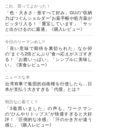
これ、買ってよかった！
「色・大きさ・形すべて好み」GUの“収納
力ばつぐんショルダー”お薬手帳や処方薬が
ピッタリ入る！「重宝しています」「サッ
と出かけるのに最適」《購入レビュー》
今日のリーマンめし!!
「良い意味で期待を裏切られた」なか卯
の“まぐろ2倍どんぶり”食べ応えがスゴすぎ
る！「お腹いっぱい」「シンプルに美味し
い」《実食レビュー》
ニュースな本
台湾有事で集団的自衛権を行使したら…日
本が支払う大きすぎる「代償」とは？
明日なに着てく？
「3着買いました」の声も。ワークマン
の“ひんやりトップス”が快適すぎると大好
評！「圧倒的な冷感」「汗のかき方が違う
感じ」《購入レビュー》