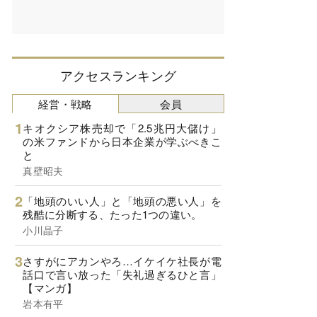
アクセスランキング
経営・戦略
会員
キオクシア株売却で「2.5兆円大儲け」
の米ファンドから日本企業が学ぶべきこ
と
真壁昭夫
「地頭のいい人」と「地頭の悪い人」を
残酷に分断する、たった1つの違い。
小川晶子
さすがにアカンやろ…イケイケ社長が電
話口で言い放った「失礼過ぎるひと言」
【マンガ】
岩本有平