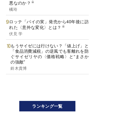
悪なのか？
橘玲
ロッテ「パイの実」発売から40年後に訪
れた〈意外な変化〉とは？
伏見 学
もうサイゼには行けない？「値上げ」と
「食品消費減税」の逆風でも客離れを防
ぐサイゼリヤの〈価格戦略〉と“まさか
の強敵”
鈴木貴博
ランキング一覧