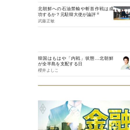
北朝鮮への石油禁輸や斬首作戦は成
功するか？元駐韓大使が論評
武藤正敏
韓国はもはや「内戦」状態…北朝鮮
が全半島を支配する日
櫻井よしこ