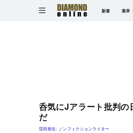
新着
業界
呑気にJアラート批判の
だ
窪田順生:
ノンフィクションライター