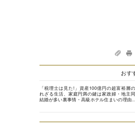
おす
「税理士は見た!」資産100億円の超富裕層
れざる生活、家庭円満の鍵は家政婦・地主
結婚が多い裏事情・高級ホテル住まいの理由..