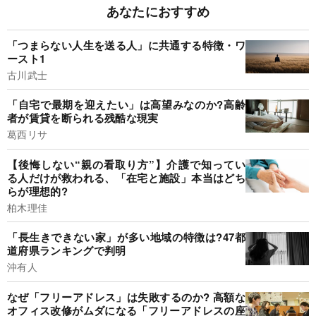
あなたにおすすめ
「つまらない人生を送る人」に共通する特徴・ワ
ースト1
古川武士
「自宅で最期を迎えたい」は高望みなのか?高齢
者が賃貸を断られる残酷な現実
葛西リサ
【後悔しない“親の看取り方”】介護で知ってい
る人だけが救われる、「在宅と施設」本当はどち
らが理想的?
柏木理佳
「長生きできない家」が多い地域の特徴は?47都
道府県ランキングで判明
沖有人
なぜ「フリーアドレス」は失敗するのか? 高額な
オフィス改修がムダになる「フリーアドレスの座