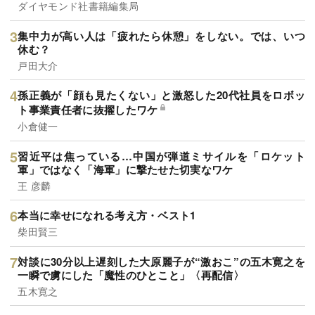
ダイヤモンド社書籍編集局
集中力が高い人は「疲れたら休憩」をしない。では、いつ
休む？
戸田大介
孫正義が「顔も見たくない」と激怒した20代社員をロボッ
ト事業責任者に抜擢したワケ
小倉健一
習近平は焦っている…中国が弾道ミサイルを「ロケット
軍」ではなく「海軍」に撃たせた切実なワケ
王 彦麟
本当に幸せになれる考え方・ベスト1
柴田賢三
対談に30分以上遅刻した大原麗子が“激おこ”の五木寛之を
一瞬で虜にした「魔性のひとこと」〈再配信〉
五木寛之