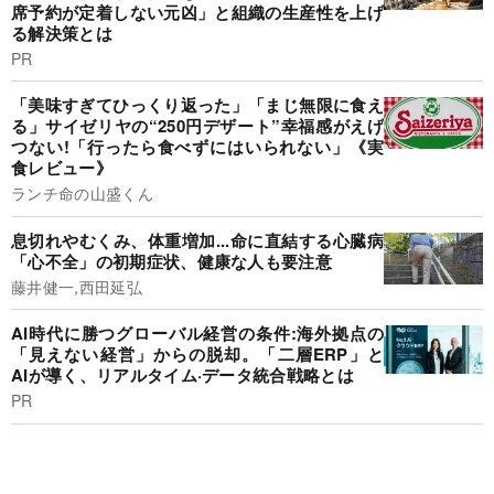
席予約が定着しない元凶」と組織の生産性を上げ
る解決策とは
PR
「美味すぎてひっくり返った」「まじ無限に食え
る」サイゼリヤの“250円デザート”幸福感がえげ
つない!「行ったら食べずにはいられない」《実
食レビュー》
ランチ命の山盛くん
息切れやむくみ、体重増加...命に直結する心臓病
「心不全」の初期症状、健康な人も要注意
藤井健一,西田延弘
AI時代に勝つグローバル経営の条件:海外拠点の
「見えない経営」からの脱却。「二層ERP」と
AIが導く、リアルタイム·データ統合戦略とは
PR