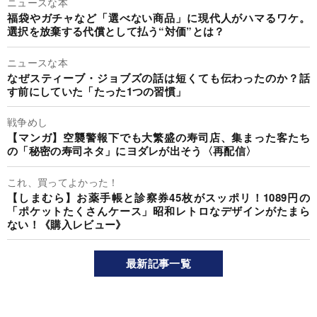
ニュースな本
福袋やガチャなど「選べない商品」に現代人がハマるワケ。
選択を放棄する代償として払う“対価”とは？
ニュースな本
なぜスティーブ・ジョブズの話は短くても伝わったのか？話
す前にしていた「たった1つの習慣」
戦争めし
【マンガ】空襲警報下でも大繁盛の寿司店、集まった客たち
の「秘密の寿司ネタ」にヨダレが出そう〈再配信〉
これ、買ってよかった！
【しまむら】お薬手帳と診察券45枚がスッポリ！1089円の
「ポケットたくさんケース」昭和レトロなデザインがたまら
ない！《購入レビュー》
最新記事一覧