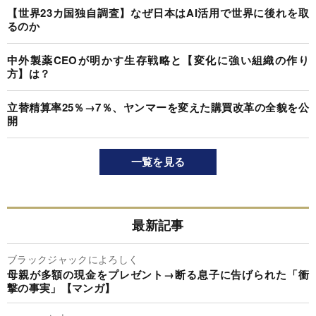
【世界23カ国独自調査】なぜ日本はAI活用で世界に後れを取
るのか
中外製薬CEOが明かす生存戦略と【変化に強い組織の作り
方】は？
立替精算率25％→7％、ヤンマーを変えた購買改革の全貌を公
開
一覧を見る
最新記事
ブラックジャックによろしく
母親が多額の現金をプレゼント→断る息子に告げられた「衝
撃の事実」【マンガ】