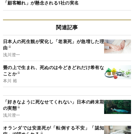
「顧客離れ」が懸念される1社の実名
関連記事
日本人の死生観が変化し「老衰死」が急増した理
由
浅川澄一
畳の上で生まれ、死ぬのは今どきどれだけ希有な
ことか
本川 裕
「好きなように死なせてくれない」日本の終末期
の実態
浅川澄一
オランダでは安楽死が「転倒する不安」「認知
症」で認められる