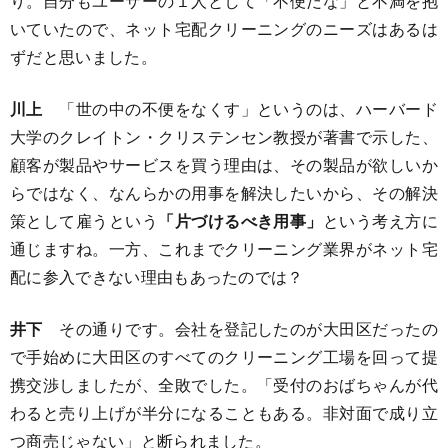
り。自分もユーザーの１人として「不便だな」と不満を抱
いていたので、ネット宅配クリーニングのニーズはあるは
ずだと思いました。
川上
「世の中の不便をなくす」というのは、ハーバード
大学のクレイトン・クリステンセン教授が著書で示した、
顧客が製品やサービスを買う理由は、その製品が欲しいか
らではなく、なんらかの用事を解決したいから、その解決
策として雇うという
「片づけるべき用事」
という考え方に
通じますね。一方、これまでクリーニング業界がネット宅
配に参入できない理由もあったのでは？
井下
その通りです。会社を登記したのが大田区だったの
で手始めに大田区のすべてのクリーニング工場を回って提
携交渉しましたが、全敗でした。「受付のおばちゃんが代
わると売り上げが半分になることもある。非対面で成り立
つ商売じゃない」と断られました。