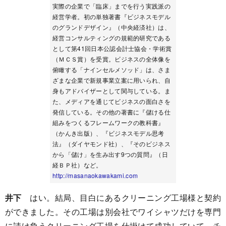
実際の企業で「臨床」までを行う実践派の
経営学者。初の単独著書『ビジネスモデル
のグランドデザイン』（中央経済社）は、
経営コンサルティングの規範的研究である
として第41回日本公認会計士協会・学術賞
（ＭＣＳ賞）を受賞。ビジネスの全体像を
俯瞰する「ナインセルメソッド」は、さま
ざまな企業で新規事業立案に用いられ、自
身もアドバイザーとして関与している。ま
た、メディアを通じてビジネスの面白さを
発信している。その他の著書に『儲ける仕
組みをつくるフレームワークの教科書』
（かんき出版）、『ビジネスモデル思考
法』（ダイヤモンド社）、『そのビジネス
から「儲け」を生み出す9つの質問』（日
経ＢＰ社）など。
http://masanaokawakami.com
井下
はい。結局、目白にあるクリーニング工場様と契約
ができました。その工場は別会社でワイシャツだけを専門
に請け負うクリーニング工場を仕掛けて成功していて、チ