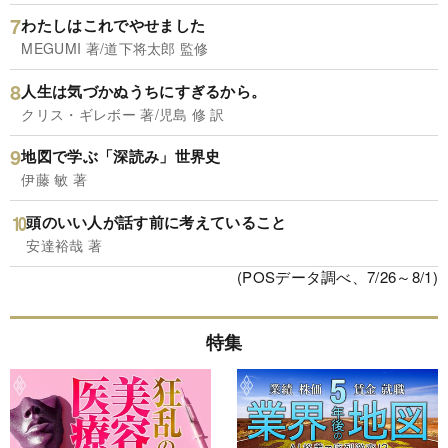
わたしはこれでやせました
MEGUMI 著/道下将太郎 監修
人生は気づかぬうちにすぎるから。
クリス・ギレボー 著/児島 修 訳
地図で学ぶ「深読み」世界史
伊藤 敏 著
頭のいい人が話す前に考えていること
安達裕哉 著
(POSデータ調べ、7/26～8/1)
特集