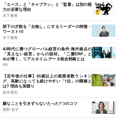
「エース」と「キャプテン」と「監督」は別の能
力が必要な理由
木下勝寿
部下の才能を「台無し」にするリーダーの特徴・
ワースト10
木下勝寿
AI時代に勝つグローバル経営の条件:海外拠点の
「見えない経営」からの脱却。「二層ERP」と
AIが導く、リアルタイム·データ統合戦略とは
PR
【定年後の仕事】65歳以上の就業者数ランキン
グ、高齢になっても続けやすい「1位」の職種と
は? 理由も深掘り
坂本貴志
嫌なことを引きずらないたった1つのコツ
堀野 智子