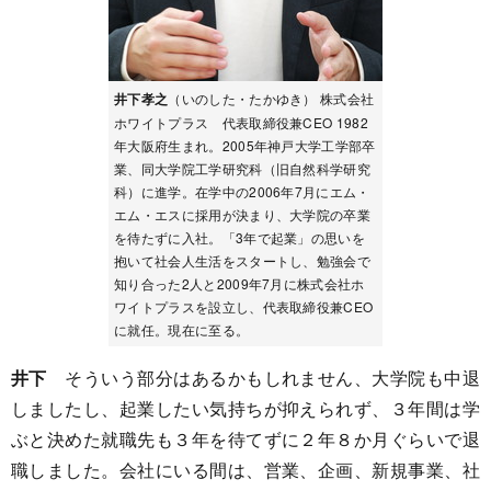
井下孝之
（いのした・たかゆき） 株式会社
ホワイトプラス 代表取締役兼CEO 1982
年大阪府生まれ。2005年神戸大学工学部卒
業、同大学院工学研究科（旧自然科学研究
科）に進学。在学中の2006年7月にエム・
エム・エスに採用が決まり、大学院の卒業
を待たずに入社。「3年で起業」の思いを
抱いて社会人生活をスタートし、勉強会で
知り合った2人と2009年7月に株式会社ホ
ワイトプラスを設立し、代表取締役兼CEO
に就任。現在に至る。
井下
そういう部分はあるかもしれません、大学院も中退
しましたし、起業したい気持ちが抑えられず、３年間は学
ぶと決めた就職先も３年を待てずに２年８か月ぐらいで退
職しました。会社にいる間は、営業、企画、新規事業、社