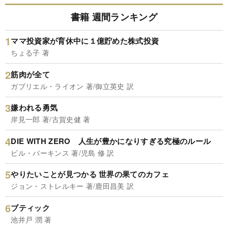
書籍 週間ランキング
ママ投資家が育休中に１億貯めた株式投資
ちょる子 著
筋肉が全て
ガブリエル・ライオン 著/御立英史 訳
嫌われる勇気
岸見一郎 著/古賀史健 著
DIE WITH ZERO 人生が豊かになりすぎる究極のルール
ビル・パーキンス 著/児島 修 訳
やりたいことが見つかる 世界の果てのカフェ
ジョン・ストレルキー 著/鹿田昌美 訳
ブティック
池井戸 潤 著