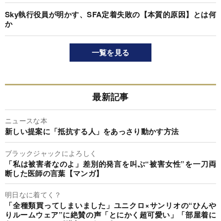
Sky執行役員が明かす、SFA定着失敗の【本質的原因】とは何
か
一覧を見る
最新記事
ニュースな本
新しい提案に「抵抗する人」をあっさり動かす方法
ブラックジャックによろしく
「私は被害者なのよ」差別的発言を叫ぶ“被害女性”を一刀両
断した医師の言葉【マンガ】
明日なに着てく？
「全種類買ってしまいました」ユニクロ×サンリオの“ひんや
りルームウェア”に絶賛の声「とにかく超可愛い」「部屋着に