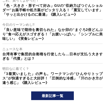
これ、買ってよかった！
「色・大きさ・形すべて好み」GUの“収納力ばつぐんショル
ダー”お薬手帳や処方薬がピッタリ入る！「重宝しています」
「サッと出かけるのに最適」《購入レビュー》
今日のリーマンめし!!
「良い意味で期待を裏切られた」なか卯の“まぐろ2倍どんぶ
り”食べ応えがスゴすぎる！「お腹いっぱい」「シンプルに美
味しい」《実食レビュー》
ニュースな本
台湾有事で集団的自衛権を行使したら…日本が支払う大きす
ぎる「代償」とは？
明日なに着てく？
「3着買いました」の声も。ワークマンの“ひんやりトップ
ス”が快適すぎると大好評！「圧倒的な冷感」「汗のかき方が
違う感じ」《購入レビュー》
最新記事一覧