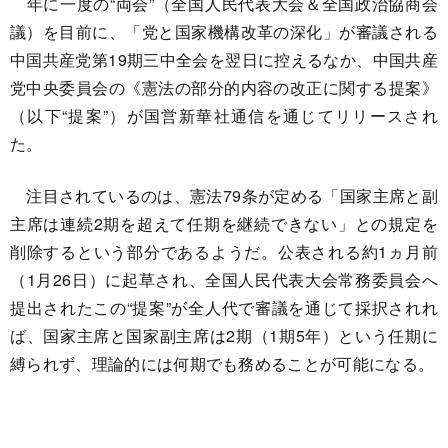
年に一度の“両会”（全国人民代表大会＆全国政治協商会
議）を目前に、「党と国家機構改革の深化」が審議される
中国共産党第19期三中全会を翌日に控えるなか、中国共産
党中央委員会の《憲法の部分的内容の改正に関する提案》
（以下“提案”）が国営新華社通信を通じてリリースされ
た。
注目されているのは、憲法79条が定める「国家主席と副
主席は連続2期を超えて任期を継続できない」との規定を
削除するという部分であるようだ。公表される約1ヵ月前
（1月26日）に起草され、全国人民代表大会常務委員会へ
提出されたこの“提案”が全人代で審議を通じて採択されれ
ば、国家主席と国家副主席は2期（1期5年）という任期に
縛られず、理論的には何期でも務めることが可能になる。