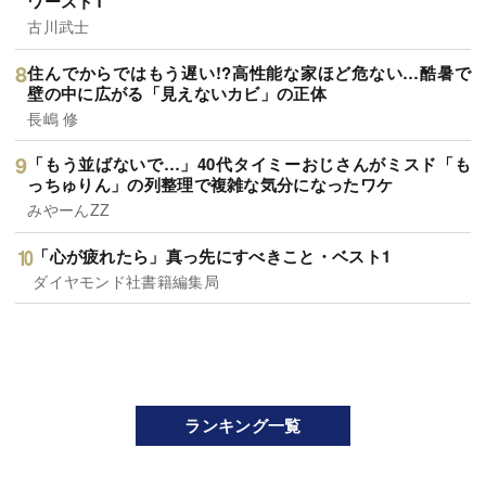
ワースト1
古川武士
住んでからではもう遅い!?高性能な家ほど危ない…酷暑で
壁の中に広がる「見えないカビ」の正体
長嶋 修
「もう並ばないで…」40代タイミーおじさんがミスド「も
っちゅりん」の列整理で複雑な気分になったワケ
みやーんZZ
「心が疲れたら」真っ先にすべきこと・ベスト1
ダイヤモンド社書籍編集局
ランキング一覧