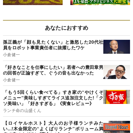
あなたにおすすめ
孫正義が「顔も見たくない」と激怒した20代社
員をロボット事業責任者に抜擢したワケ
小倉健一
「好きなことを仕事にしたい」若者への豊田章男
の回答が正論すぎて、ぐうの音も出なかった
小倉健一
「もう5回くらい食べてる」すき家の“やけくそ
メニュー”美味しすぎてライス追加注文した!「ク
ソ美味い」「好きすぎる」《実食レビュー》
ランチ命の山盛くん
【ロイヤルホスト】大人のお子様ランチみた
い...!木金限定の“よくばりランチ”ボリューム満