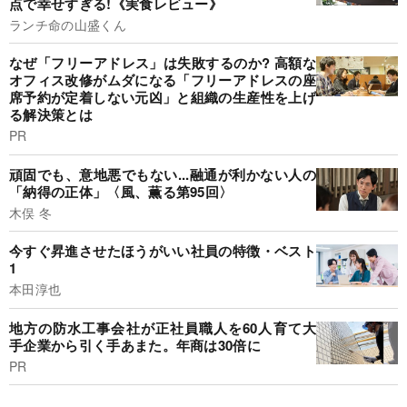
点で幸せすぎる!《実食レビュー》
ランチ命の山盛くん
なぜ「フリーアドレス」は失敗するのか? 高額な
オフィス改修がムダになる「フリーアドレスの座
席予約が定着しない元凶」と組織の生産性を上げ
る解決策とは
PR
頑固でも、意地悪でもない...融通が利かない人の
「納得の正体」〈風、薫る第95回〉
木俣 冬
今すぐ昇進させたほうがいい社員の特徴・ベスト
1
本田淳也
地方の防水工事会社が正社員職人を60人育て大
手企業から引く手あまた。年商は30倍に
PR