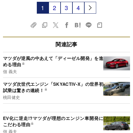
1
2
3
4
関連記事
マツダが逆風の中あえて「ディーゼル開発」を進
める理由
佃 義夫
マツダ次世代エンジン「SKYACTIV-X」の世界初
試乗は驚きの連続！
桃田健史
EV化に逆走!?マツダが理想のエンジン車開発に
こだわる理由
佃 義夫