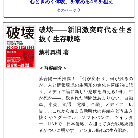
「心ときめく体験」を求める4％を狙え
次のページ
破壊――新旧激突時代を生き
抜く生存戦略
葉村真樹 著
＜内容紹介＞
落合陽一氏推薦！ 「何が変わり、何が残るの
か。人と情報環境の生態系の進化を俯瞰的に語
り、メディア論に新しい息吹を与える1冊」 生
か死か――。残された時間はあまりない。自動
車、小売、流通、電機、金融、メディア、広
告……これから始まる新時代の再編をどう生き
抜くか？グーグル、ソフトバンク、ツイッタ
ー、LINEで「日本侵略」を担ってきた戦略統括
者がついに明かす、デジタル時代の生存戦略。