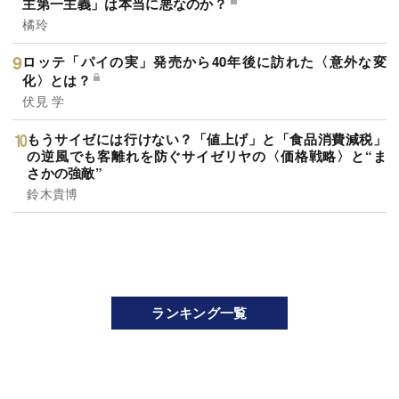
主第一主義」は本当に悪なのか？
橘玲
ロッテ「パイの実」発売から40年後に訪れた〈意外な変
化〉とは？
伏見 学
もうサイゼには行けない？「値上げ」と「食品消費減税」
の逆風でも客離れを防ぐサイゼリヤの〈価格戦略〉と“ま
さかの強敵”
鈴木貴博
ランキング一覧