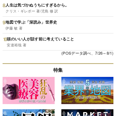
人生は気づかぬうちにすぎるから。
クリス・ギレボー 著/児島 修 訳
地図で学ぶ「深読み」世界史
伊藤 敏 著
頭のいい人が話す前に考えていること
安達裕哉 著
(POSデータ調べ、7/26～8/1)
特集