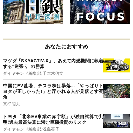
あなたにおすすめ
マツダ「SKYACTIV-X」、あえて内燃機関に執着
する“逆張り”の勝算
ダイヤモンド編集部,千本木啓文
中国にEV墓場、テスラ株は暴落...「やっぱりト
ヨタが正しかった!」と浮かれる人が見落とす死
角
真壁昭夫
トヨタ「北米EV事業の赤字額」が独自試算で判
明!過去最高決算に潜む巨額投資のリスク
ダイヤモンド編集部,浅島亮子