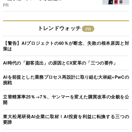
PR
トレンドウォッチ
【警告】AIプロジェクトの60％が断念、失敗の根本原因と対
策は
AI時代の「顧客流出」の原因とCX変革の「三つの要件」
AIを前提とした業務プロセス再設計に取り組む大林組×PwCの
挑戦
立替精算率25％→7％、ヤンマーを変えた購買改革の全貌を公
開
東大松尾研発AI企業に取材！AI投資を利益に転換する三つの
要諦