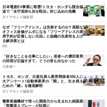
日本電産EV事業に暗雲!トヨタ・ホンダら競合猛
追で「永守流待ち伏せ戦法」封じ込めの危機
ダイヤモンド編集部
なぜ「フリーアドレス」は失敗するのか? 高額な
オフィス改修がムダになる「フリーアドレスの座
席予約が定着しない元凶」と組織の生産性を上げ
る解決策とは
PR
「好きなことを仕事にしたい」若者への豊田章男
の回答が正論すぎて、ぐうの音も出なかった
小倉健一
トヨタ、ホンダ、日産社員ら業界関係者350人に
大アンケート!自動車業界の「闇」と、生き残る
ための「鍵」を徹底解明
ダイヤモンド編集部
警察装備機材で培った開発力から生まれた純国産
「熊撃退スプレー」が話題に