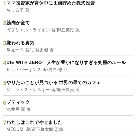
ママ投資家が育休中に１億貯めた株式投資
ちょる子 著
筋肉が全て
ガブリエル・ライオン 著/御立英史 訳
嫌われる勇気
岸見一郎 著/古賀史健 著
DIE WITH ZERO 人生が豊かになりすぎる究極のルール
ビル・パーキンス 著/児島 修 訳
やりたいことが見つかる 世界の果てのカフェ
ジョン・ストレルキー 著/鹿田昌美 訳
ブティック
池井戸 潤 著
わたしはこれでやせました
MEGUMI 著/道下将太郎 監修