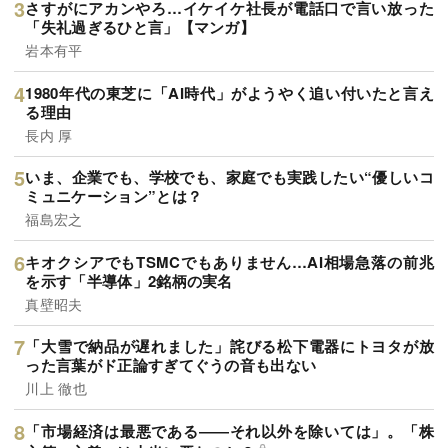
さすがにアカンやろ…イケイケ社長が電話口で言い放った
「失礼過ぎるひと言」【マンガ】
岩本有平
1980年代の東芝に「AI時代」がようやく追い付いたと言え
る理由
長内 厚
いま、企業でも、学校でも、家庭でも実践したい“優しいコ
ミュニケーション”とは？
福島宏之
キオクシアでもTSMCでもありません…AI相場急落の前兆
を示す「半導体」2銘柄の実名
真壁昭夫
「大雪で納品が遅れました」詫びる松下電器にトヨタが放
った言葉がド正論すぎてぐうの音も出ない
川上 徹也
「市場経済は最悪である――それ以外を除いては」。「株