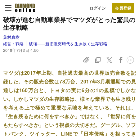
ログイン
破壊が進む自動車業界で
マツダがとった驚異の
生存戦略
葉村真樹
経営・戦略
破壊――新旧激突時代を生き抜く生存戦略
2018年7月3日 4:50
マツダは2017年上期、自社過去最高の世界販売台数を記
録した。その販売台数は78万台、2017年3月期通期での見
通しは160万台と、トヨタの実に6分の1の規模でしかな
い。しかしマツダの生存戦略は、様々な業界でも生き残り
を考える上で極めて重要な示唆を与えている。それは、
「生き残るために何をすべきか」ではなく、「世界に何を
もたらすべきか」という視点の大切さだ。グーグル、ソフ
トバンク、ツイッター、LINEで「日本侵略」を担ってき