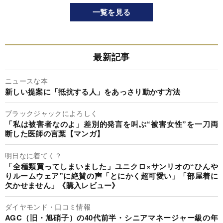
一覧を見る
最新記事
ニュースな本
新しい提案に「抵抗する人」をあっさり動かす方法
ブラックジャックによろしく
「私は被害者なのよ」差別的発言を叫ぶ“被害女性”を一刀両
断した医師の言葉【マンガ】
明日なに着てく？
「全種類買ってしまいました」ユニクロ×サンリオの“ひんや
りルームウェア”に絶賛の声「とにかく超可愛い」「部屋着に
欠かせません」《購入レビュー》
ダイヤモンド・口コミ情報
AGC（旧・旭硝子）の40代前半・シニアマネージャー級の年