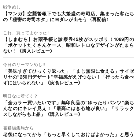
戦争めし
【マンガ】空襲警報下でも大繁盛の寿司店、集まった客たち
の「秘密の寿司ネタ」にヨダレが出そう〈再配信〉
これ、買ってよかった！
【しまむら】お薬手帳と診察券45枚がスッポリ！1089円の
「ポケットたくさんケース」昭和レトロなデザインがたまら
ない！《購入レビュー》
今日のリーマンめし!!
「美味すぎてひっくり返った」「まじ無限に食える」サイゼ
リヤの“250円デザート”幸福感がえげつない！「行ったら食べ
ずにはいられない」《実食レビュー》
明日なに着てく？
「全カラー買いたいです」無印良品の“ゆったりパンツ”楽ち
んなのにキレイ見え！「最高にはき心地が良い」「リラック
スしながらも上品」《購入レビュー》
書籍編集局から
老後になってから「もっと早くしておけばよかった」と思う