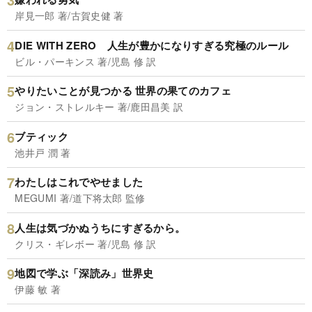
岸見一郎 著/古賀史健 著
DIE WITH ZERO 人生が豊かになりすぎる究極のルール
ビル・パーキンス 著/児島 修 訳
やりたいことが見つかる 世界の果てのカフェ
ジョン・ストレルキー 著/鹿田昌美 訳
ブティック
池井戸 潤 著
わたしはこれでやせました
MEGUMI 著/道下将太郎 監修
人生は気づかぬうちにすぎるから。
クリス・ギレボー 著/児島 修 訳
地図で学ぶ「深読み」世界史
伊藤 敏 著