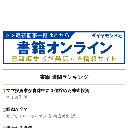
書籍 週間ランキング
ママ投資家が育休中に１億貯めた株式投資
ちょる子 著
筋肉が全て
ガブリエル・ライオン 著/御立英史 訳
嫌われる勇気