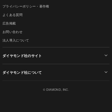
プライバシーポリシー・著作権
よくある質問
広告掲載
お問い合わせ
法人導入について
ダイヤモンド社のサイト
Diamond Online(English)
ダイヤモンド社について
週刊ダイヤモンド
ダイヤモンド社TOP
DIAMONDハーバード・ビジネス・レビュー
© DIAMOND, INC.
会社概要
ダイヤモンドZAi（デジタル版）
採用情報
書籍オンライン
お知らせ
ザイ・オンライン