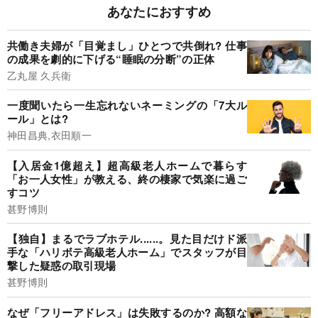
あなたにおすすめ
共働き夫婦が「目覚まし」ひとつで共倒れ? 仕事
の成果を劇的に下げる“睡眠の分断”の正体
乙丸屋 久兵衛
一度聞いたら一生忘れないネーミングの「7大ル
ール」とは?
神田昌典,衣田順一
【入居金1億超え】超高級老人ホームで暮らす
「お一人女性」が教える、終の棲家で気楽に過ご
すコツ
甚野博則
【独自】まるでラブホテル......。見た目だけド派
手な「ハリボテ高級老人ホーム」でスタッフが目
撃した疑惑の取引現場
甚野博則
なぜ「フリーアドレス」は失敗するのか? 高額な