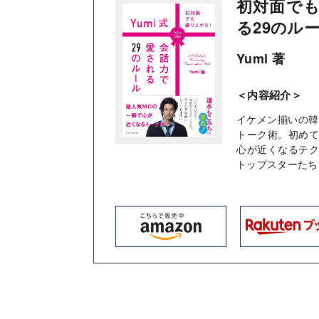
初対面でも
る29のル
Yumi 著
＜内容紹介＞
イケメン揃いの韓
トーク術。初め
心が近くなるテ
トップスターたち