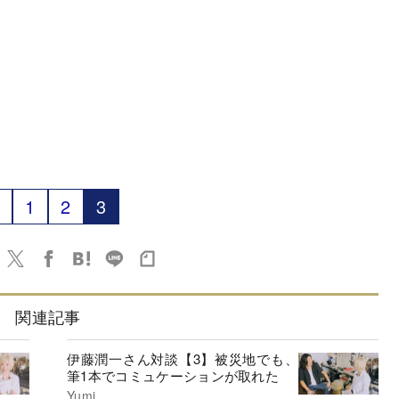
1
2
3
関連記事
伊藤潤一さん対談【3】被災地でも、
筆1本でコミュケーションが取れた
Yumi