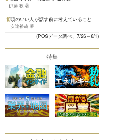
伊藤 敏 著
頭のいい人が話す前に考えていること
安達裕哉 著
(POSデータ調べ、7/26～8/1)
特集