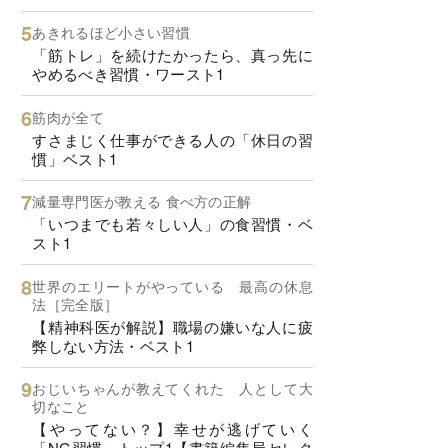
あきれるほど小さい習慣
「筋トレ」を続けたかったら、真っ先に
やめるべき習慣・ワースト1
筋肉が全て
すさまじく仕事ができる人の「休日の習
慣」ベスト1
減量専門医が教える 食べ方の正解
「いつまでも若々しい人」の食習慣・ベ
スト1
世界のエリートがやっている 最高の休息
法［完全版］
【精神科医が解説】職場の嫌いな人に疲
弊しない方法・ベスト1
おじいちゃんが教えてくれた 人として大
切なこと
【やってない？】幸せが逃げていく
「NG習慣」トップ1【書籍編集局セレク