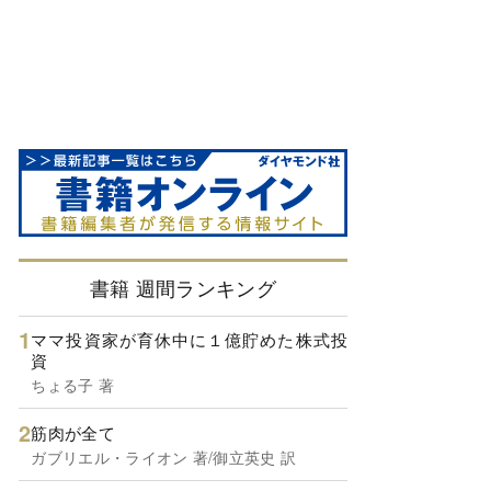
書籍 週間ランキング
ママ投資家が育休中に１億貯めた株式投
資
ちょる子 著
筋肉が全て
ガブリエル・ライオン 著/御立英史 訳