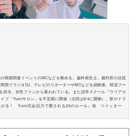
以上の韓国関連イベントのMCなどを務める。歯科衛生士、裁判所の法廷
関西でラジオDJ、テレビのリポーターやMCなどを経験後、韓流ブー
どを担当、女性ファンから慕われている。また語学スクール『ウリアカ
ブ「Yumiサロン」を不定期に開催（次回は9/4に開催）、歌やドラ
がる！ Yumi式会話力で愛される29のルール』他 ツイッター