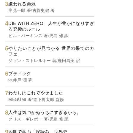
嫌われる勇気
岸見一郎 著/古賀史健 著
DIE WITH ZERO 人生が豊かになりすぎ
る究極のルール
ビル・パーキンス 著/児島 修 訳
やりたいことが見つかる 世界の果てのカ
フェ
ジョン・ストレルキー 著/鹿田昌美 訳
ブティック
池井戸 潤 著
わたしはこれでやせました
MEGUMI 著/道下将太郎 監修
人生は気づかぬうちにすぎるから。
クリス・ギレボー 著/児島 修 訳
地図で学ぶ「深読み」世界史