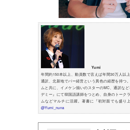
Yumi
年間約150本以上、動員数で言えば年間30万人
通訳、北新地でバー経営という異色の経歴を持つ。
ムと共に、イメケン揃いのスターのMC、通訳な
デミー』にて韓国語講師をつとめ、自身のトークライ
ムなどマルチに活躍。著書に『初対面でも盛り上
@Yumi_nuna