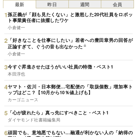
最新
昨日
週間
会員
孫正義が「顔も見たくない」と激怒した20代社員をロボッ
ト事業責任者に抜擢したワケ
小倉健一
「好きなことを仕事にしたい」若者への豊田章男の回答が
正論すぎて、ぐうの音も出なかった
小倉健一
今すぐ昇進させたほうがいい社員の特徴・ベスト1
本田淳也
ヤマト・佐川・日本郵便…宅配便の「取扱個数」増加率ト
ップはどこ？【10月から10％値上げも】
カーゴニュース
「心が疲れたら」真っ先にすべきこと・ベスト1
ダイヤモンド社書籍編集局
頑固でも、意地悪でもない…融通が利かない人の「納得の