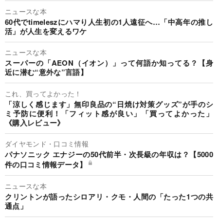
ニュースな本
60代でtimeleszにハマり人生初の1人遠征へ…「中高年の推し
活」が人生を変えるワケ
ニュースな本
スーパーの「AEON（イオン）」って何語か知ってる？【身
近に潜む“意外な”言語】
これ、買ってよかった！
「涼しく感じます」無印良品の“日焼け対策グッズ”が手のシ
ミ予防に便利！「フィット感が良い」「買ってよかった」
《購入レビュー》
ダイヤモンド・口コミ情報
パナソニック エナジーの50代前半・次長級の年収は？【5000
件の口コミ情報データ】
ニュースな本
クリントンが語ったシロアリ・クモ・人間の「たった1つの共
通点」