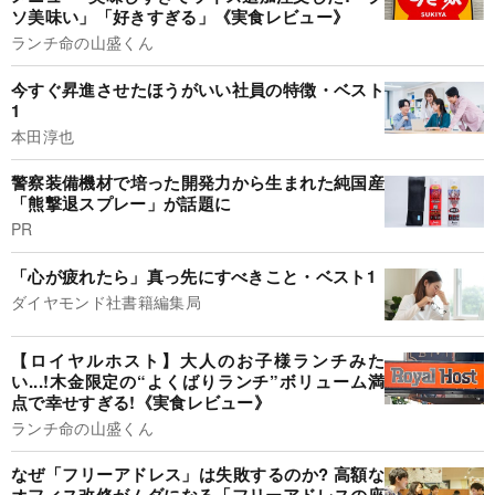
ソ美味い」「好きすぎる」《実食レビュー》
ランチ命の山盛くん
今すぐ昇進させたほうがいい社員の特徴・ベスト
1
本田淳也
警察装備機材で培った開発力から生まれた純国産
「熊撃退スプレー」が話題に
PR
「心が疲れたら」真っ先にすべきこと・ベスト1
ダイヤモンド社書籍編集局
【ロイヤルホスト】大人のお子様ランチみた
い...!木金限定の“よくばりランチ”ボリューム満
点で幸せすぎる!《実食レビュー》
ランチ命の山盛くん
なぜ「フリーアドレス」は失敗するのか? 高額な