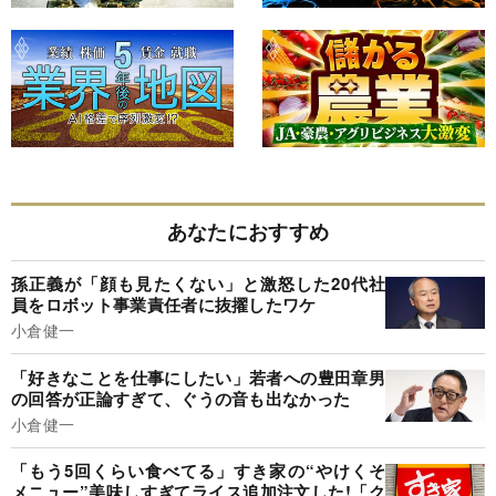
あなたにおすすめ
孫正義が「顔も見たくない」と激怒した20代社
員をロボット事業責任者に抜擢したワケ
小倉健一
「好きなことを仕事にしたい」若者への豊田章男
の回答が正論すぎて、ぐうの音も出なかった
小倉健一
「もう5回くらい食べてる」すき家の“やけくそ
メニュー”美味しすぎてライス追加注文した!「ク