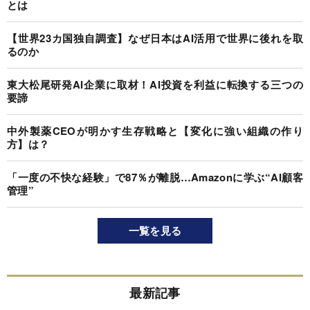
とは
【世界23カ国独自調査】なぜ日本はAI活用で世界に後れを取
るのか
東大松尾研発AI企業に取材！AI投資を利益に転換する三つの
要諦
中外製薬CEOが明かす生存戦略と【変化に強い組織の作り
方】は？
「一度の不快な経験」で87％が離脱…Amazonに学ぶ“AI顧客
管理”
一覧を見る
最新記事